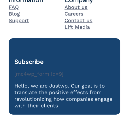
Information
Company
FAQ
About us
Blog
Careers
Support
Contact us
Lift Media
Subscribe
[mc4wp_form id=9]
Hello, we are Justwp. Our goal is to
translate the positive effects from
revolutionizing how companies engage
with their clients