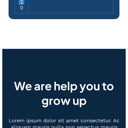
3
0
We are help you to
grow up
Lorem ipsum dolor sit amet consectetur. Ac
aliquam mauris nulla non senectus mauris