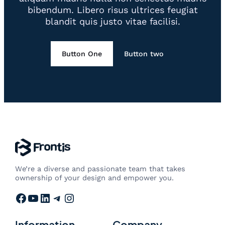
bibendum. Libero risus ultrices feugiat
blandit quis justo vitae facilisi.
Button One
Button two
We’re a diverse and passionate team that takes
ownership of your design and empower you.
Facebook
YouTube
LinkedIn
Telegram
Instagram