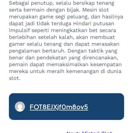
Sebagai penutup, selalu bersikap tenang
serta bermain dengan bijak. Mesin slot
merupakan game segi peluang, dan hasilnya
dapat jadi tidak terduga Hindari putusan
impulsif seperti meningkatkan bet secara
berlebihan setelah kalah, akan membuat
gamer selalu tenang dan dapat merasakan
pengalaman bertaruh. Dengan taktik yang
benar dan pendekatan yang direncanakan,
pemain dapat memaksimalkan kesempatan
mereka untuk meraih kemenangan di dunia
slot.
FOT8EJXjf0m8ov5