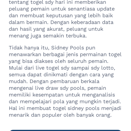
tentang togel sdy hari ini memberikan
peluang pemain untuk senantiasa update
dan membuat keputusan yang lebih baik
dalam bermain. Dengan keberadaan data
dan hasil yang akurat, peluang untuk
menang juga semakin terbuka.
Tidak hanya itu, Sidney Pools pun
menawarkan berbagai jenis permainan togel
yang bisa diakses oleh seluruh pemain.
Mulai dari live togel sdy sampai sdy lotto,
semua dapat dinikmati dengan cara yang
mudah. Dengan pembaruan berkala
mengenai live draw sdy pools, pemain
memiliki kesempatan untuk menganalisis
dan mempelajari pola yang mungkin terjadi.
Hal ini membuat togel sidney pools menjadi
menarik dan populer oleh banyak orang.