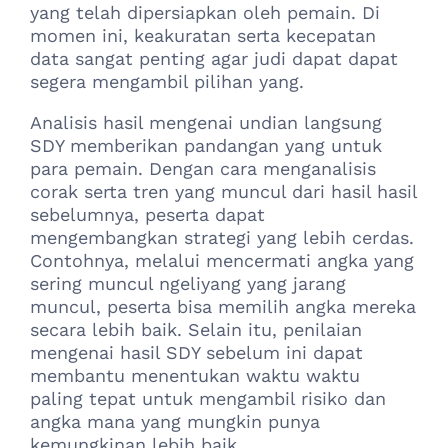
yang telah dipersiapkan oleh pemain. Di
momen ini, keakuratan serta kecepatan
data sangat penting agar judi dapat dapat
segera mengambil pilihan yang.
Analisis hasil mengenai undian langsung
SDY memberikan pandangan yang untuk
para pemain. Dengan cara menganalisis
corak serta tren yang muncul dari hasil hasil
sebelumnya, peserta dapat
mengembangkan strategi yang lebih cerdas.
Contohnya, melalui mencermati angka yang
sering muncul ngeliyang yang jarang
muncul, peserta bisa memilih angka mereka
secara lebih baik. Selain itu, penilaian
mengenai hasil SDY sebelum ini dapat
membantu menentukan waktu waktu
paling tepat untuk mengambil risiko dan
angka mana yang mungkin punya
kemungkinan lebih baik.