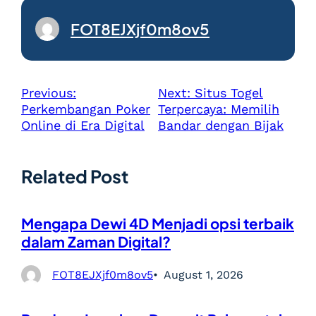
FOT8EJXjf0m8ov5
Previous:
Next:
Situs Togel
Perkembangan Poker
Terpercaya: Memilih
Online di Era Digital
Bandar dengan Bijak
Related Post
Mengapa Dewi 4D Menjadi opsi terbaik
dalam Zaman Digital?
FOT8EJXjf0m8ov5
August 1, 2026