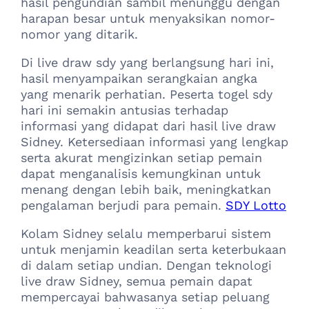
hasil pengundian sambil menunggu dengan
harapan besar untuk menyaksikan nomor-
nomor yang ditarik.
Di live draw sdy yang berlangsung hari ini,
hasil menyampaikan serangkaian angka
yang menarik perhatian. Peserta togel sdy
hari ini semakin antusias terhadap
informasi yang didapat dari hasil live draw
Sidney. Ketersediaan informasi yang lengkap
serta akurat mengizinkan setiap pemain
dapat menganalisis kemungkinan untuk
menang dengan lebih baik, meningkatkan
pengalaman berjudi para pemain.
SDY Lotto
Kolam Sidney selalu memperbarui sistem
untuk menjamin keadilan serta keterbukaan
di dalam setiap undian. Dengan teknologi
live draw Sidney, semua pemain dapat
mempercayai bahwasanya setiap peluang