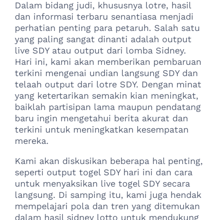
Dalam bidang judi, khususnya lotre, hasil
dan informasi terbaru senantiasa menjadi
perhatian penting para petaruh. Salah satu
yang paling sangat dinanti adalah output
live SDY atau output dari lomba Sidney.
Hari ini, kami akan memberikan pembaruan
terkini mengenai undian langsung SDY dan
telaah output dari lotre SDY. Dengan minat
yang ketertarikan semakin kian meningkat,
baiklah partisipan lama maupun pendatang
baru ingin mengetahui berita akurat dan
terkini untuk meningkatkan kesempatan
mereka.
Kami akan diskusikan beberapa hal penting,
seperti output togel SDY hari ini dan cara
untuk menyaksikan live togel SDY secara
langsung. Di samping itu, kami juga hendak
mempelajari pola dan tren yang ditemukan
dalam hasil sidney lotto untuk mendukung