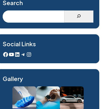
Search
Social Links
Facebook
YouTube
LinkedIn
Telegram
Instagram
Gallery