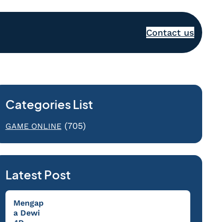
Contact us
Categories List
(705)
GAME ONLINE
Latest Post
Mengap
a Dewi