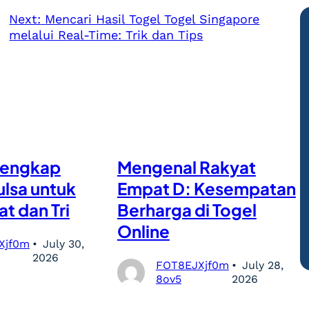
Next:
Mencari Hasil Togel Togel Singapore
melalui Real-Time: Trik dan Tips
Lengkap
Mengenal Rakyat
ulsa untuk
Empat D: Kesempatan
at dan Tri
Berharga di Togel
Online
Xjf0m
July 30,
2026
FOT8EJXjf0m
July 28,
8ov5
2026