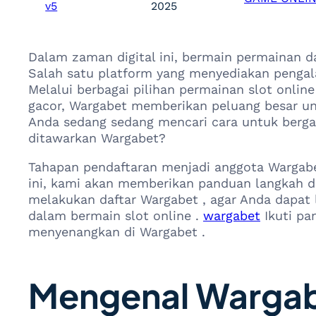
v5
2025
Dalam zaman digital ini, bermain permainan d
Salah satu platform yang menyediakan penga
Melalui berbagai pilihan permainan slot online
gacor, Wargabet memberikan peluang besar u
Anda sedang sedang mencari cara untuk berg
ditawarkan Wargabet?
Tahapan pendaftaran menjadi anggota Wargabe
ini, kami akan memberikan panduan langkah d
melakukan daftar Wargabet , agar Anda dapat
dalam bermain slot online .
wargabet
Ikuti pa
menyenangkan di Wargabet .
Mengenal Warga