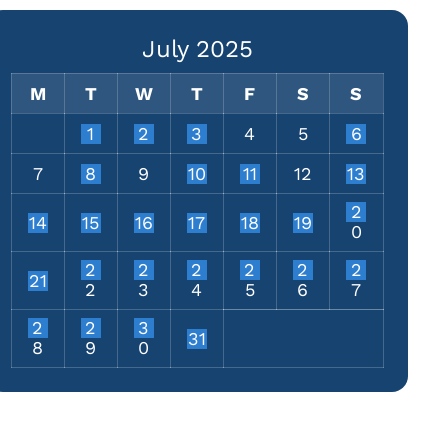
July 2025
M
T
W
T
F
S
S
1
2
3
4
5
6
7
8
9
10
11
12
13
2
14
15
16
17
18
19
0
2
2
2
2
2
2
21
2
3
4
5
6
7
2
2
3
31
8
9
0