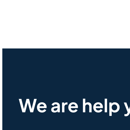
We are help 