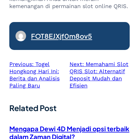
kemenangan di permainan slot online QRIS.
FOT8EJXjf0m8ov5
Previous:
Togel
Next:
Memahami Slot
Hongkong Hari Ini:
QRIS Slot: Alternatif
Berita dan Analisis
Deposit Mudah dan
Paling Baru
Efisien
Related Post
Mengapa Dewi 4D Menjadi opsi terbaik
dalam Zaman Digital?