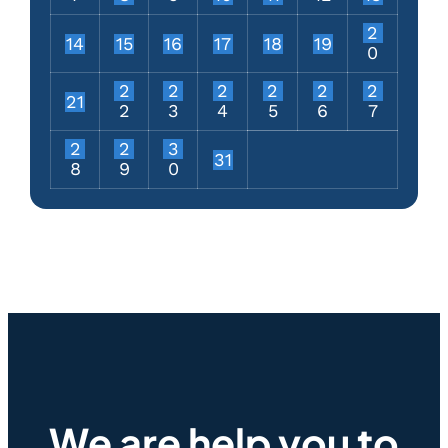
2
14
15
16
17
18
19
0
2
2
2
2
2
2
21
2
3
4
5
6
7
2
2
3
31
8
9
0
We are help you to