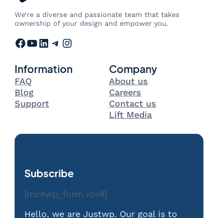
We’re a diverse and passionate team that takes
ownership of your design and empower you.
Facebook
YouTube
LinkedIn
Telegram
Instagram
Information
Company
FAQ
About us
Blog
Careers
Support
Contact us
Lift Media
Subscribe
[mc4wp_form id=9]
Hello, we are Justwp. Our goal is to