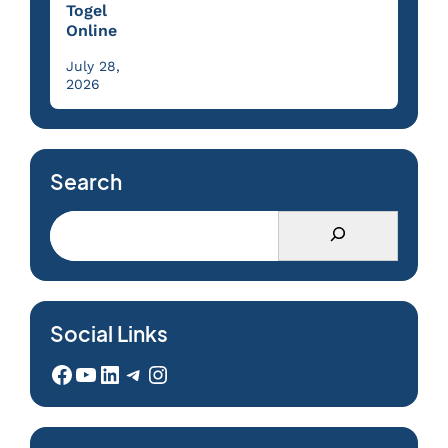
Togel
Online
July 28,
2026
Search
Social Links
Facebook
YouTube
LinkedIn
Telegram
Instagram