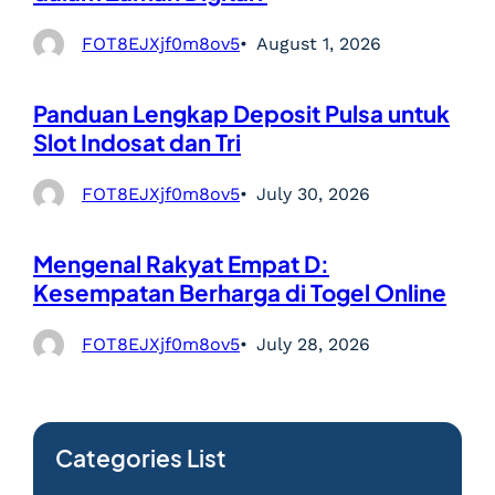
FOT8EJXjf0m8ov5
August 1, 2026
Panduan Lengkap Deposit Pulsa untuk
Slot Indosat dan Tri
FOT8EJXjf0m8ov5
July 30, 2026
Mengenal Rakyat Empat D:
Kesempatan Berharga di Togel Online
FOT8EJXjf0m8ov5
July 28, 2026
Categories List