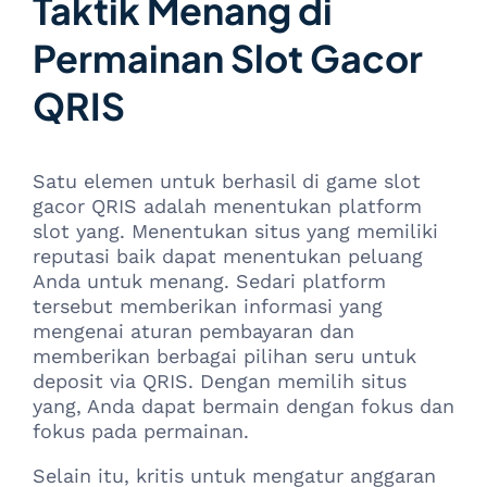
Taktik Menang di
Permainan Slot Gacor
QRIS
Satu elemen untuk berhasil di game slot
gacor QRIS adalah menentukan platform
slot yang. Menentukan situs yang memiliki
reputasi baik dapat menentukan peluang
Anda untuk menang. Sedari platform
tersebut memberikan informasi yang
mengenai aturan pembayaran dan
memberikan berbagai pilihan seru untuk
deposit via QRIS. Dengan memilih situs
yang, Anda dapat bermain dengan fokus dan
fokus pada permainan.
Selain itu, kritis untuk mengatur anggaran