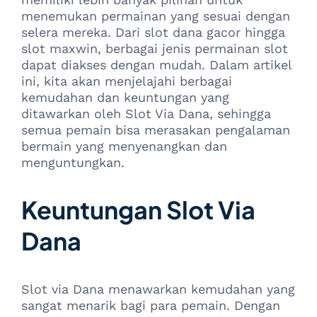
menemukan permainan yang sesuai dengan
selera mereka. Dari slot dana gacor hingga
slot maxwin, berbagai jenis permainan slot
dapat diakses dengan mudah. Dalam artikel
ini, kita akan menjelajahi berbagai
kemudahan dan keuntungan yang
ditawarkan oleh Slot Via Dana, sehingga
semua pemain bisa merasakan pengalaman
bermain yang menyenangkan dan
menguntungkan.
Keuntungan Slot Via
Dana
Slot via Dana menawarkan kemudahan yang
sangat menarik bagi para pemain. Dengan