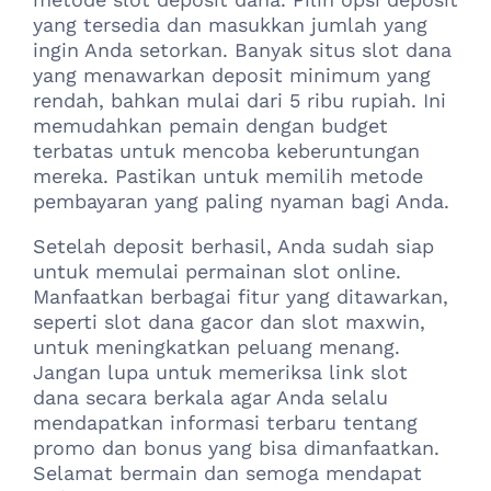
yang tersedia dan masukkan jumlah yang
ingin Anda setorkan. Banyak situs slot dana
yang menawarkan deposit minimum yang
rendah, bahkan mulai dari 5 ribu rupiah. Ini
memudahkan pemain dengan budget
terbatas untuk mencoba keberuntungan
mereka. Pastikan untuk memilih metode
pembayaran yang paling nyaman bagi Anda.
Setelah deposit berhasil, Anda sudah siap
untuk memulai permainan slot online.
Manfaatkan berbagai fitur yang ditawarkan,
seperti slot dana gacor dan slot maxwin,
untuk meningkatkan peluang menang.
Jangan lupa untuk memeriksa link slot
dana secara berkala agar Anda selalu
mendapatkan informasi terbaru tentang
promo dan bonus yang bisa dimanfaatkan.
Selamat bermain dan semoga mendapat