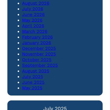
August 2026
July 2026
June 2026
May 2026
April 2026
March 2026
February 2026
January 2026
December 2025
November 2025
October 2025
September 2025
August 2025
July 2025
June 2025
May 2025
July 2025