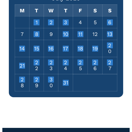
M
T
W
T
F
S
S
1
2
3
4
5
6
7
8
9
10
11
12
13
2
14
15
16
17
18
19
0
2
2
2
2
2
2
21
2
3
4
5
6
7
2
2
3
31
8
9
0