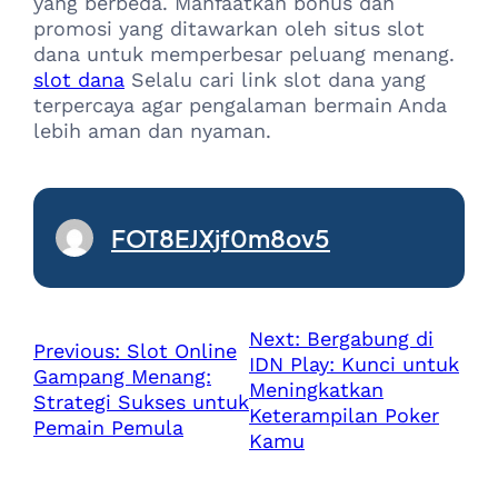
yang berbeda. Manfaatkan bonus dan
promosi yang ditawarkan oleh situs slot
dana untuk memperbesar peluang menang.
slot dana
Selalu cari link slot dana yang
terpercaya agar pengalaman bermain Anda
lebih aman dan nyaman.
FOT8EJXjf0m8ov5
Next:
Bergabung di
Previous:
Slot Online
IDN Play: Kunci untuk
Gampang Menang:
Meningkatkan
Strategi Sukses untuk
Keterampilan Poker
Pemain Pemula
Kamu