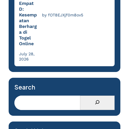
Empat
D:
Kesemp
by fOT8EJXjf0m8ov5
atan
Berharg
a di
Togel
Online
July 28,
2026
Search