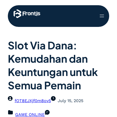
Slot Via Dana:
Kemudahan dan
Keuntungan untuk
Semua Pemain
fOT8EJXjf0m8ov5
July 15, 2025
GAME ONLINE