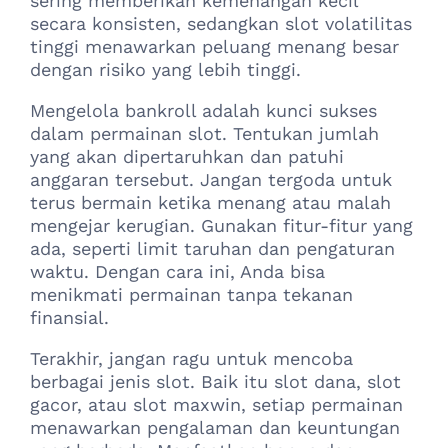
sering memberikan kemenangan kecil
secara konsisten, sedangkan slot volatilitas
tinggi menawarkan peluang menang besar
dengan risiko yang lebih tinggi.
Mengelola bankroll adalah kunci sukses
dalam permainan slot. Tentukan jumlah
yang akan dipertaruhkan dan patuhi
anggaran tersebut. Jangan tergoda untuk
terus bermain ketika menang atau malah
mengejar kerugian. Gunakan fitur-fitur yang
ada, seperti limit taruhan dan pengaturan
waktu. Dengan cara ini, Anda bisa
menikmati permainan tanpa tekanan
finansial.
Terakhir, jangan ragu untuk mencoba
berbagai jenis slot. Baik itu slot dana, slot
gacor, atau slot maxwin, setiap permainan
menawarkan pengalaman dan keuntungan