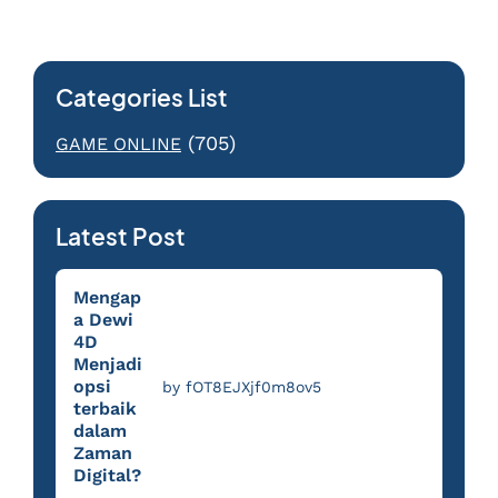
Categories List
(705)
GAME ONLINE
Latest Post
Mengap
a Dewi
4D
Menjadi
opsi
by fOT8EJXjf0m8ov5
terbaik
dalam
Zaman
Digital?