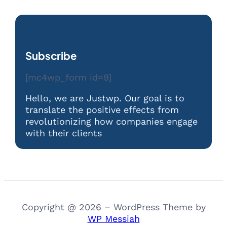
Subscribe
[mc4wp_form id=9]
Hello, we are Justwp. Our goal is to
translate the positive effects from
revolutionizing how companies engage
with their clients
Copyright @ 2026 – WordPress Theme by
WP Messiah