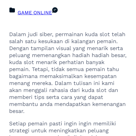
GAME ONLINE
Dalam judi siber, permainan kuda slot telah
salah satu kesukaan di kalangan pemain.
Dengan tampilan visual yang menarik serta
peluang memenangkan hadiah hadiah besar,
kuda slot menarik perhatian banyak
pemain. Tetapi, tidak semua pemain tahu
bagaimana memaksimalkan kesempatan
menang mereka. Dalam tulisan ini kami
akan menggali rahasia dari kuda slot dan
memberi tips serta cara yang dapat
membantu anda mendapatkan kemenangan
besar.
Setiap pemain pasti ingin ingin memiliki
strategi untuk meningkatkan peluang