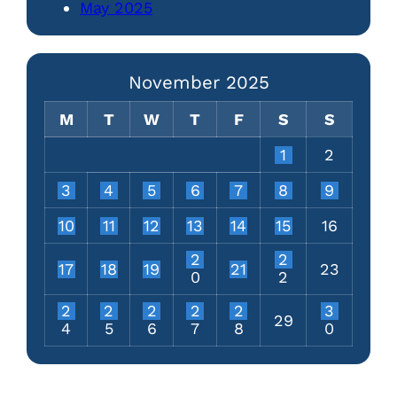
May 2025
November 2025
M
T
W
T
F
S
S
1
2
3
4
5
6
7
8
9
10
11
12
13
14
15
16
2
2
17
18
19
21
23
0
2
2
2
2
2
2
3
29
4
5
6
7
8
0