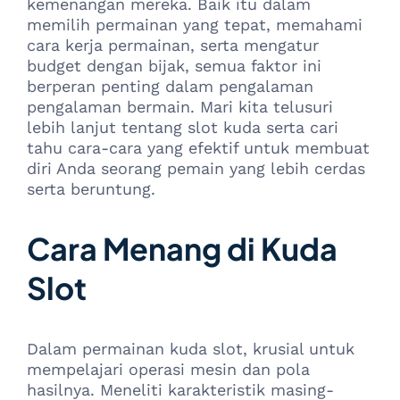
kemenangan mereka. Baik itu dalam
memilih permainan yang tepat, memahami
cara kerja permainan, serta mengatur
budget dengan bijak, semua faktor ini
berperan penting dalam pengalaman
pengalaman bermain. Mari kita telusuri
lebih lanjut tentang slot kuda serta cari
tahu cara-cara yang efektif untuk membuat
diri Anda seorang pemain yang lebih cerdas
serta beruntung.
Cara Menang di Kuda
Slot
Dalam permainan kuda slot, krusial untuk
mempelajari operasi mesin dan pola
hasilnya. Meneliti karakteristik masing-