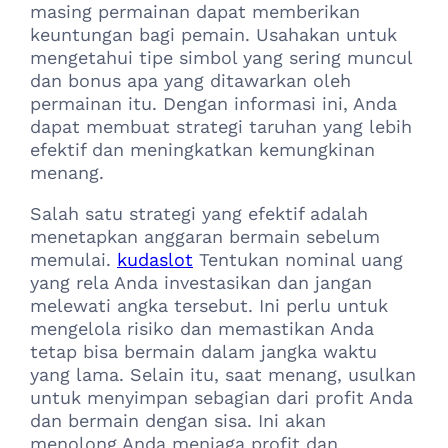
masing permainan dapat memberikan
keuntungan bagi pemain. Usahakan untuk
mengetahui tipe simbol yang sering muncul
dan bonus apa yang ditawarkan oleh
permainan itu. Dengan informasi ini, Anda
dapat membuat strategi taruhan yang lebih
efektif dan meningkatkan kemungkinan
menang.
Salah satu strategi yang efektif adalah
menetapkan anggaran bermain sebelum
memulai.
kudaslot
Tentukan nominal uang
yang rela Anda investasikan dan jangan
melewati angka tersebut. Ini perlu untuk
mengelola risiko dan memastikan Anda
tetap bisa bermain dalam jangka waktu
yang lama. Selain itu, saat menang, usulkan
untuk menyimpan sebagian dari profit Anda
dan bermain dengan sisa. Ini akan
menolong Anda menjaga profit dan