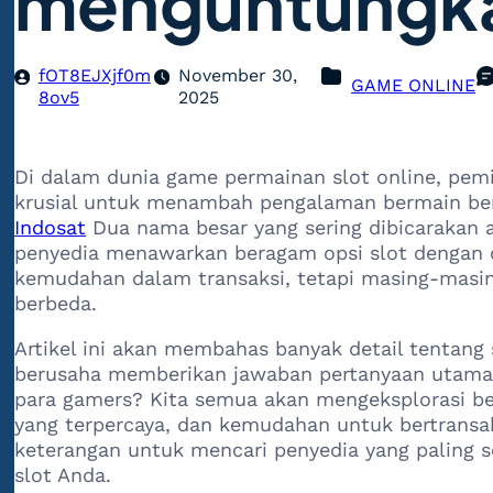
menguntungk
fOT8EJXjf0m
November 30,
GAME ONLINE
8ov5
2025
Di dalam dunia game permainan slot online, pemi
krusial untuk menambah pengalaman bermain ber
Indosat
Dua nama besar yang sering dibicarakan a
penyedia menawarkan beragam opsi slot dengan d
kemudahan dalam transaksi, tetapi masing-masi
berbeda.
Artikel ini akan membahas banyak detail tentang s
berusaha memberikan jawaban pertanyaan utama: 
para gamers? Kita semua akan mengeksplorasi berb
yang terpercaya, dan kemudahan untuk bertransak
keterangan untuk mencari penyedia yang paling 
slot Anda.