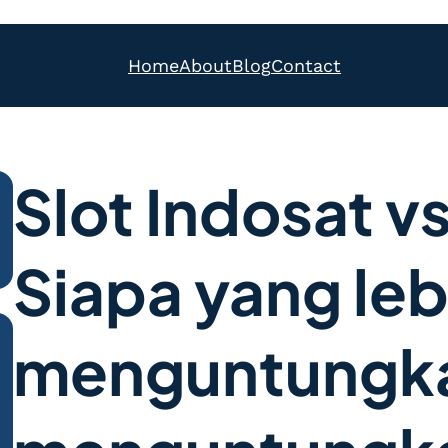
Home
About
Blog
Contact
Slot Indosat vs
Siapa yang leb
menguntungka