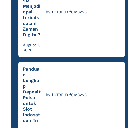
4D
Menjadi
opsi
by fOT8EJXjf0m8ov5
terbaik
dalam
Zaman
Digital?
August 1,
2026
Pandua
n
Lengka
p
Deposit
by fOT8EJXjf0m8ov5
Pulsa
untuk
Slot
Indosat
dan Tri