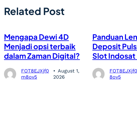
Related Post
Mengapa Dewi 4D
Panduan Le
Menjadi opsi terbaik
Deposit Puls
dalam Zaman Digital?
Slot Indosat 
FOT8EJXjf0
August 1,
FOT8EJXjf
M8ov5
2026
8ov5