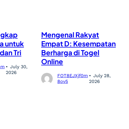
ngkap
Mengenal Rakyat
a untuk
Empat D: Kesempatan
dan Tri
Berharga di Togel
Online
0m
July 30,
2026
FOT8EJXjf0m
July 28,
8ov5
2026