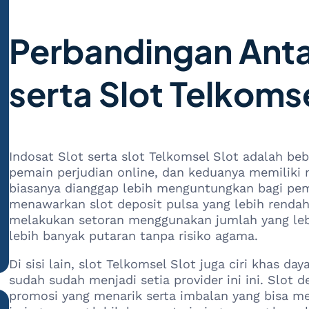
Perbandingan Anta
serta Slot Telkoms
Indosat Slot serta slot Telkomsel Slot adalah be
pemain perjudian online, dan keduanya memiliki m
biasanya dianggap lebih menguntungkan bagi pem
menawarkan slot deposit pulsa yang lebih renda
melakukan setoran menggunakan jumlah yang leb
lebih banyak putaran tanpa risiko agama.
Di sisi lain, slot Telkomsel Slot juga ciri khas da
sudah sudah menjadi setia provider ini ini. Slot
promosi yang menarik serta imbalan yang bisa 