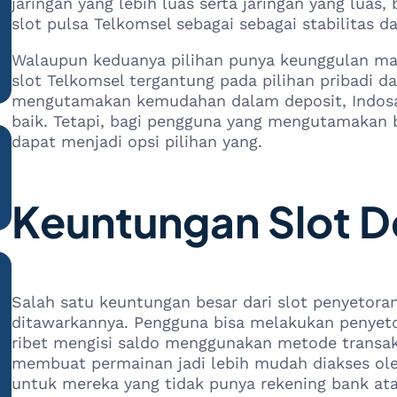
jaringan yang lebih luas serta jaringan yang lua
slot pulsa Telkomsel sebagai sebagai stabilitas d
Walaupun keduanya pilihan punya keunggulan masi
slot Telkomsel tergantung pada pilihan pribadi d
mengutamakan kemudahan dalam deposit, Indosat 
baik. Tetapi, bagi pengguna yang mengutamakan b
dapat menjadi opsi pilihan yang.
Keuntungan Slot D
Salah satu keuntungan besar dari slot penyetora
ditawarkannya. Pengguna bisa melakukan penyet
ribet mengisi saldo menggunakan metode transaksi
membuat permainan jadi lebih mudah diakses o
untuk mereka yang tidak punya rekening bank at