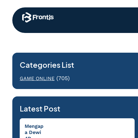
Categories List
(705)
GAME ONLINE
Latest Post
Mengap
a Dewi