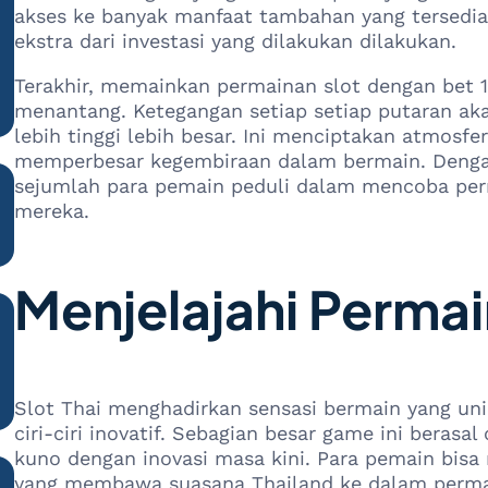
akses ke banyak manfaat tambahan yang tersedia 
ekstra dari investasi yang dilakukan dilakukan.
Terakhir, memainkan permainan slot dengan bet
menantang. Ketegangan setiap setiap putaran aka
lebih tinggi lebih besar. Ini menciptakan atmosfe
memperbesar kegembiraan dalam bermain. Dengan
sejumlah para pemain peduli dalam mencoba perma
mereka.
Menjelajahi Permai
Slot Thai menghadirkan sensasi bermain yang un
ciri-ciri inovatif. Sebagian besar game ini beras
kuno dengan inovasi masa kini. Para pemain bi
yang membawa suasana Thailand ke dalam perma