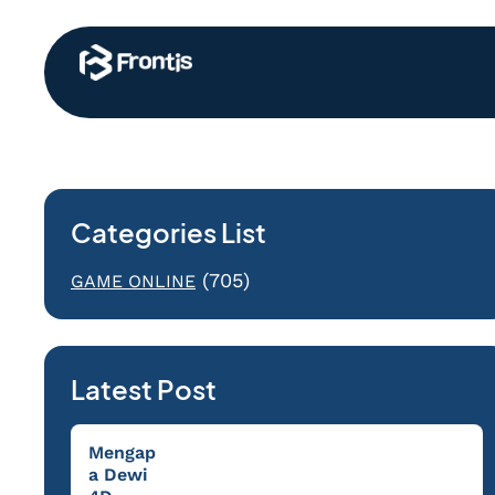
Categories List
(705)
GAME ONLINE
Latest Post
Mengap
a Dewi