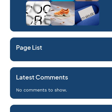
Page List
Latest Comments
No comments to show.