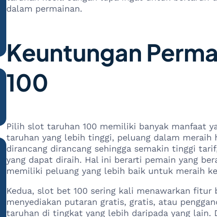
dalam permainan.
Keuntungan Permai
100
Pilih slot taruhan 100 memiliki banyak manfaat 
taruhan yang lebih tinggi, peluang dalam meraih
dirancang dirancang sehingga semakin tinggi tari
yang dapat diraih. Hal ini berarti pemain yang bera
memiliki peluang yang lebih baik untuk meraih 
Kedua, slot bet 100 sering kali menawarkan fitur
menyediakan putaran gratis, gratis, atau peng
taruhan di tingkat yang lebih daripada yang lain.