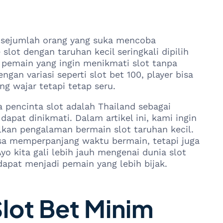
, sejumlah orang yang suka mencoba
slot dengan taruhan kecil seringkali dipilih
a pemain yang ingin menikmati slot tanpa
gan variasi seperti slot bet 100, player bisa
g wajar tetapi tetap seru.
a pencinta slot adalah Thailand sebagai
dapat dinikmati. Dalam artikel ini, kami ingin
lkan pengalaman bermain slot taruhan kecil.
bisa memperpanjang waktu bermain, tetapi juga
 kita gali lebih jauh mengenai dunia slot
apat menjadi pemain yang lebih bijak.
Slot Bet Minim