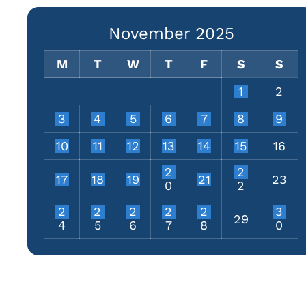
November 2025
M
T
W
T
F
S
S
1
2
3
4
5
6
7
8
9
10
11
12
13
14
15
16
2
2
17
18
19
21
23
0
2
2
2
2
2
2
3
29
4
5
6
7
8
0