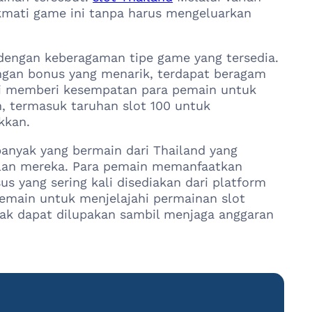
kmati game ini tanpa harus mengeluarkan
l dengan keberagaman tipe game yang tersedia.
dengan bonus yang menarik, terdapat beragam
ni memberi kesempatan para pemain untuk
, termasuk taruhan slot 100 untuk
kkan.
 banyak yang bermain dari Thailand yang
lan mereka. Para pemain memanfaatkan
yang sering kali disediakan dari platform
 pemain untuk menjelajahi permainan slot
dak dapat dilupakan sambil menjaga anggaran