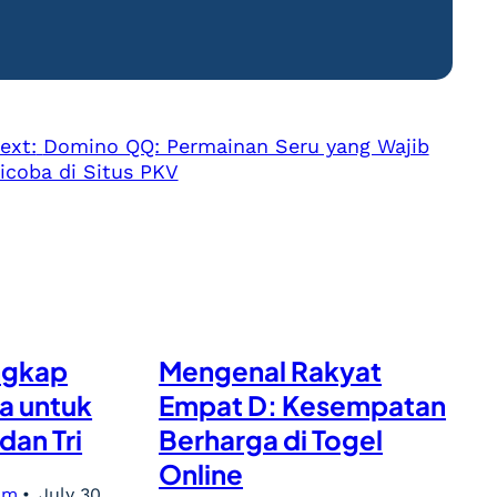
ext:
Domino QQ: Permainan Seru yang Wajib
icoba di Situs PKV
ngkap
Mengenal Rakyat
a untuk
Empat D: Kesempatan
dan Tri
Berharga di Togel
Online
0m
July 30,