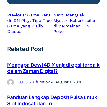
Previous:
Game Seru
Next:
Menguak
di IDN Play: Tipe-Tipe
Mysteri Keberhasilan
Game yang Wajib
di permainan IDN
Dicoba
Poker
Related Post
Mengapa Dewi 4D Menjadi opsi terbaik
dalam Zaman Digital?
FOT8EJXjf0m8ov5
August 1, 2026
Panduan Lengkap Deposit Pulsa untuk
Slot Indosat dan Tri