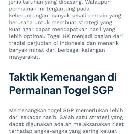
jenis taruhan yang dipasang. Walaupun
permainan ini tergantung pada
keberuntungan, banyak sekali pemain yang
berusaha untuk membuat strategi yang
kuat agar dapat mendapatkan hasil yang
lebih optimal. Togel HK menjadi bagian dari
tradisi perjudian di Indonesia dan menarik
banyak minat dari berbagai kalangan
masyarakat.
Taktik Kemenangan di
Permainan Togel SGP
Memenangkan togel SGP memerlukan lebih
dari sekadar nasib. Salah satu strategi yang
dapat digunakan adalah melaksanakan riset
terhadap angka-angka yang sering keluar.