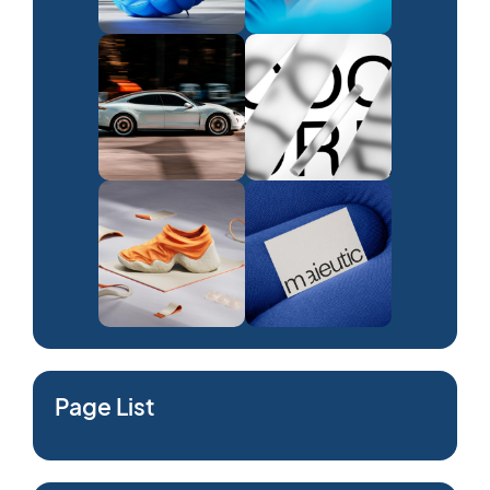
Page List