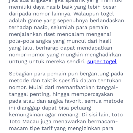
memiliki daya nasib baik yang lebih besar
daripada nomor lainnya. Walaupun togel
adalah game yang sepenuhnya berlandaskan
terhadap nasib, sejumlah para pemain
menjalankan riset mendalam mengenai
pola-pola angka yang muncul dari hasil
yang lalu, berharap dapat mendapatkan
nomor-nomor yang mungkin menghadirkan
untung untuk mereka sendiri.
super togel
Sebagian para pemain pun bergantung pada
metode dan taktik spesifik dalam tentukan
nomor. Mulai dari memanfaatkan tanggal-
tanggal penting, hingga mempercayakan
pada atau dan angka favorit, semua metode
ini dianggap dapat bisa peluang
kemungkinan agar menang. Di sisi lain, toto
Toto Macau juga menawarkan bermacam-
macam tipe tarif yang mengizinkan para