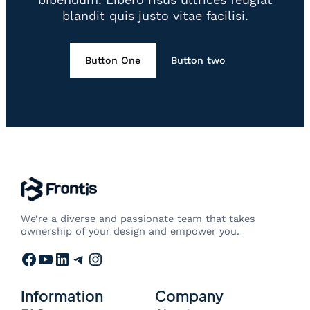
blandit quis justo vitae facilisi.
Button One
Button two
We’re a diverse and passionate team that takes
ownership of your design and empower you.
Facebook
YouTube
LinkedIn
Telegram
Instagram
Information
Company