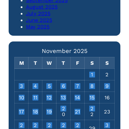
September 2025
August 2025
July 2025
June 2025
May 2025
November 2025
M
T
W
T
F
S
S
1
2
3
4
5
6
7
8
9
10
11
12
13
14
15
16
2
2
17
18
19
21
23
0
2
2
2
2
2
2
3
29