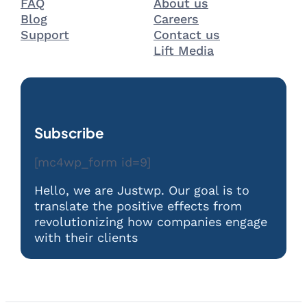
FAQ
About us
Blog
Careers
Support
Contact us
Lift Media
Subscribe
[mc4wp_form id=9]
Hello, we are Justwp. Our goal is to
translate the positive effects from
revolutionizing how companies engage
with their clients