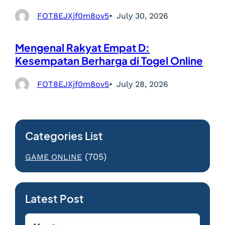
FOT8EJXjf0m8ov5
July 30, 2026
Mengenal Rakyat Empat D:
Kesempatan Berharga di Togel Online
FOT8EJXjf0m8ov5
July 28, 2026
Categories List
(705)
GAME ONLINE
Latest Post