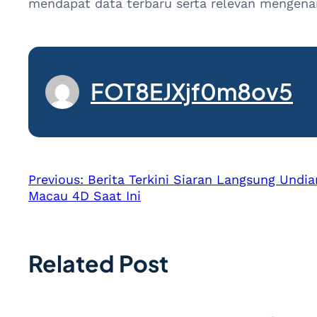
mendapat data terbaru serta relevan mengenai 
FOT8EJXjf0m8ov5
Previous:
Berita Terkini Siaran Langsung Undia
Macau 4D Saat Ini
Related Post