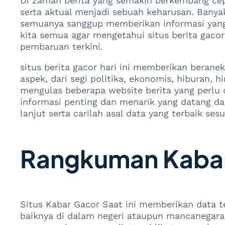
Di zaman berita yang semakin berkembang cep
serta aktual menjadi sebuah keharusan. Banyak
semuanya sanggup memberikan informasi yang 
kita semua agar mengetahui situs berita gac
pembaruan terkini.
situs berita gacor hari ini memberikan berane
aspek, dari segi politika, ekonomis, hiburan, hi
mengulas beberapa website berita yang perlu 
informasi penting dan menarik yang datang dar
lanjut serta carilah asal data yang terbaik se
Rangkuman Kabar
Situs Kabar Gacor Saat ini memberikan data t
baiknya di dalam negeri ataupun mancanegara