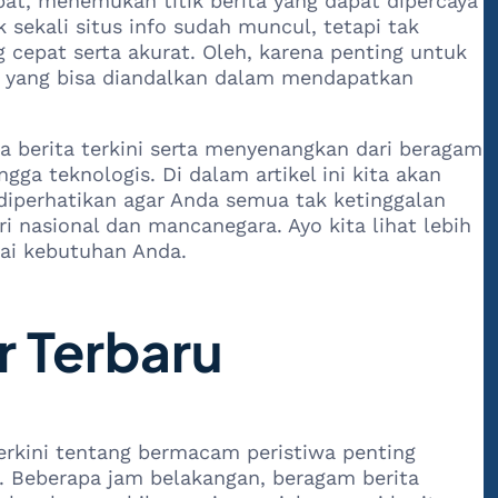
at, menemukan titik berita yang dapat dipercaya
 sekali situs info sudah muncul, tetapi tak
cepat serta akurat. Oleh, karena penting untuk
or yang bisa diandalkan dalam mendapatkan
ka berita terkini serta menyenangkan dari beragam
ngga teknologis. Di dalam artikel ini kita akan
diperhatikan agar Anda semua tak ketinggalan
i nasional dan mancanegara. Ayo kita lihat lebih
suai kebutuhan Anda.
 Terbaru
erkini tentang bermacam peristiwa penting
. Beberapa jam belakangan, beragam berita