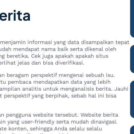
erita
r menjamin informasi yang data disampaikan tepat
 sudah mendapat nama baik serta dikenal oleh
g beretika. Cek juga apakah apakah situs
hat jelas dan bisa diverifikasi.
an beragam perspektif mengenai sebuah isu.
ntu pembaca mendapatkan data yang lebih
mpilan analitis untuk menganalisis berita. Jauhi
perspektif yang berpihak, sebab hal ini bisa
an pengguna website tersebut. Website berita
n yang user-friendly serta mudah dinavigasi.
te konten, sehingga Anda selalu selalu