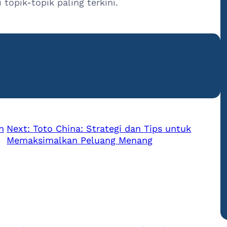
topik-topik paling terkini.
n
Next:
Toto China: Strategi dan Tips untuk
Memaksimalkan Peluang Menang