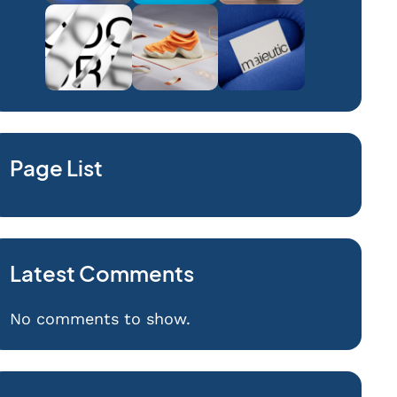
Page List
Latest Comments
No comments to show.