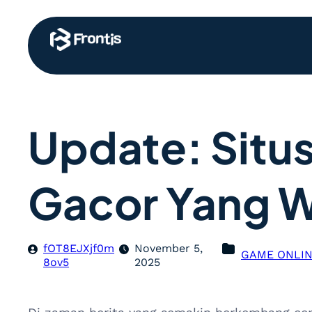
Update: Situs
Gacor Yang Wa
fOT8EJXjf0m
November 5,
GAME ONLI
8ov5
2025