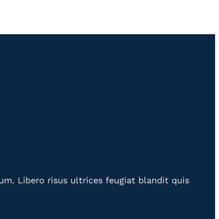
. Libero risus ultrices feugiat blandit quis