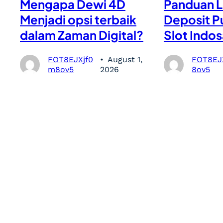
Mengapa Dewi 4D
Panduan 
Menjadi opsi terbaik
Deposit P
dalam Zaman Digital?
Slot Indos
FOT8EJXjf0
August 1,
FOT8EJ
M8ov5
2026
8ov5