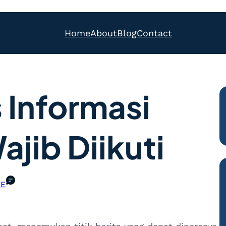
Home
About
Blog
Contact
 Informasi
jib Diikuti
NE