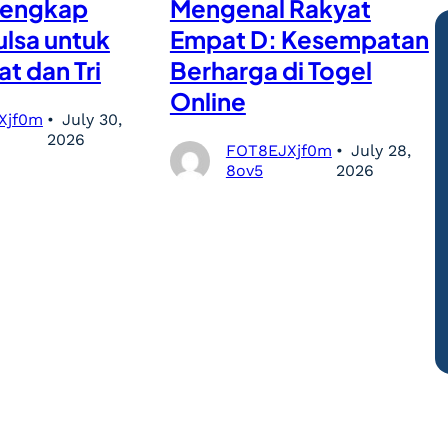
Lengkap
Mengenal Rakyat
ulsa untuk
Empat D: Kesempatan
at dan Tri
Berharga di Togel
Online
Xjf0m
July 30,
2026
FOT8EJXjf0m
July 28,
8ov5
2026