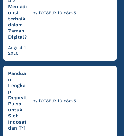
4D
Menjadi
opsi
by fOT8EJXjf0m8ov5
terbaik
dalam
Zaman
Digital?
August 1,
2026
Pandua
n
Lengka
p
Deposit
by fOT8EJXjf0m8ov5
Pulsa
untuk
Slot
Indosat
dan Tri