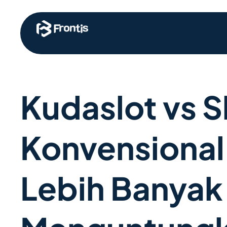
Kudaslot vs S
Konvensional
Lebih Banyak