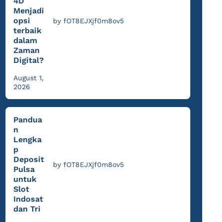
4D
Menjadi
opsi
by fOT8EJXjf0m8ov5
terbaik
dalam
Zaman
Digital?
August 1,
2026
Pandua
n
Lengka
p
Deposit
by fOT8EJXjf0m8ov5
Pulsa
untuk
Slot
Indosat
dan Tri