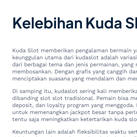
Kelebihan Kuda S
Kuda Slot memberikan pengalaman bermain ya
keunggulan utama dari kudaslot adalah varias
dari berbagai tema dan jenis permainan, yang
membosankan. Dengan grafis yang canggih da
menciptakan suasana yang mendalam dan men
Di samping itu, kudaslot sering kali memberi
dibanding slot slot tradisional. Pemain bisa me
deposit, dan loyalty program yang menggoda. 
untuk memenangkan jackpot besar tanpa perl
tentu saja meningkatkan ketertarikan kuda slo
Keuntungan lain adalah fleksibilitas waktu se