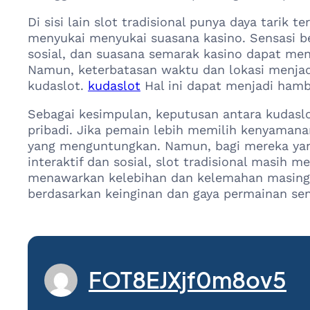
Di sisi lain slot tradisional punya daya tarik 
menyukai menyukai suasana kasino. Sensasi b
sosial, dan suasana semarak kasino dapat men
Namun, keterbatasan waktu dan lokasi menjadi
kudaslot.
kudaslot
Hal ini dapat menjadi hamb
Sebagai kesimpulan, keputusan antara kudaslo
pribadi. Jika pemain lebih memilih kenyamanan
yang menguntungkan. Namun, bagi mereka yan
interaktif dan sosial, slot tradisional masih 
menawarkan kelebihan dan kelemahan masing
berdasarkan keinginan dan gaya permainan send
FOT8EJXjf0m8ov5