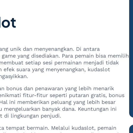
lot
ng unik dan menyenangkan. Di antara
i game yang disediakan. Para pemain bisa memilih
 membuat setiap sesi permainan menjadi tidak
n efek suara yang menyenangkan, kudaslot
gasyikkan.
kan bonus dan penawaran yang lebih menarik
nikmati fitur-fitur seperti putaran gratis, bonus
Hal ini memberikan peluang yang lebih besar
u mengeluarkan banyak dana. Keuntungan ini
t di lingkungan penjudi.
rta tempat bermain. Melalui kudaslot, pemain