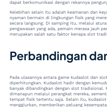
dapat berkomunikasi dengan rekannya pengun
Kelebihan selain itu adalah keamanan dan ke
nyaman bermain di lingkungan fisik yang mer
secara langsung. Di samping itu, melalui atur
pengawasan yang ada, pemain merasa jauh perc
merupakan salah satu faktor kenapa slot tradi
Perbandingan da
Pada ulasannya antara game kudaslot dan slot 
diperhitungkan. Kudaslot hadir dengan kemuda
banyak dibandingkan dengan slot tradisional
dimanapun melalui perangkat mereka, sementara
tempat fisik tertentu saja. Selain itu, kudasl
menggiurkan, memberikan peluang kesempatan