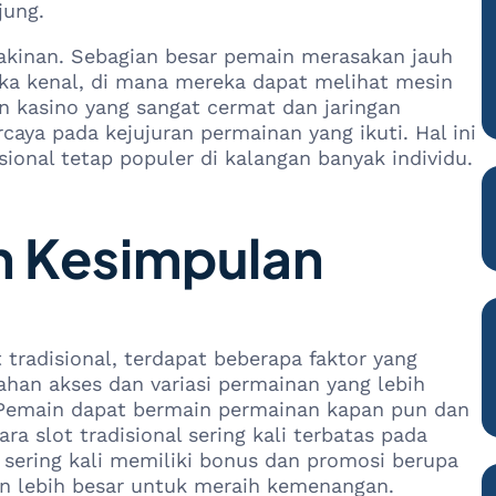
jung.
yakinan. Sebagian besar pemain merasakan jauh
eka kenal, di mana mereka dapat melihat mesin
an kasino yang sangat cermat dan jaringan
aya pada kejujuran permainan yang ikuti. Hal ini
sional tetap populer di kalangan banyak individu.
n Kesimpulan
tradisional, terdapat beberapa faktor yang
han akses dan variasi permainan yang lebih
. Pemain dapat bermain permainan kapan pun dan
 slot tradisional sering kali terbatas pada
ot sering kali memiliki bonus dan promosi berupa
 lebih besar untuk meraih kemenangan.