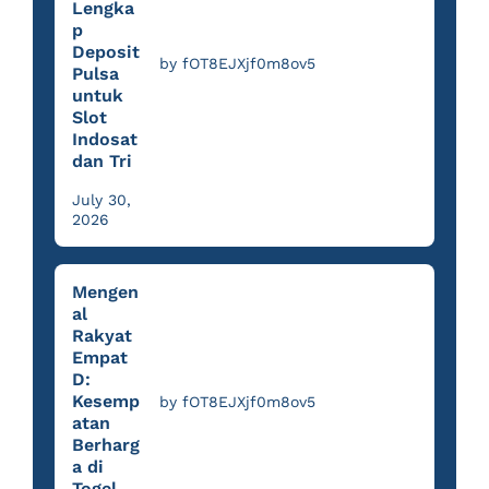
Lengka
p
Deposit
by fOT8EJXjf0m8ov5
Pulsa
untuk
Slot
Indosat
dan Tri
July 30,
2026
Mengen
al
Rakyat
Empat
D:
Kesemp
by fOT8EJXjf0m8ov5
atan
Berharg
a di
Togel