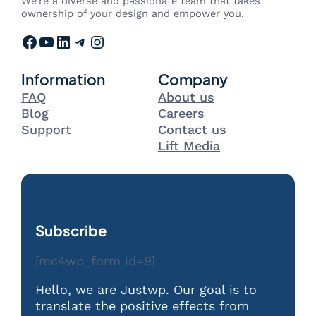
We’re a diverse and passionate team that takes
ownership of your design and empower you.
Facebook
YouTube
LinkedIn
Telegram
Instagram
Information
Company
FAQ
About us
Blog
Careers
Support
Contact us
Lift Media
Subscribe
[mc4wp_form id=9]
Hello, we are Justwp. Our goal is to
translate the positive effects from