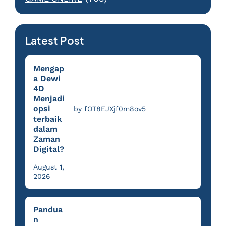
Latest Post
Mengap
a Dewi
4D
Menjadi
opsi
by fOT8EJXjf0m8ov5
terbaik
dalam
Zaman
Digital?
August 1,
2026
Pandua
n