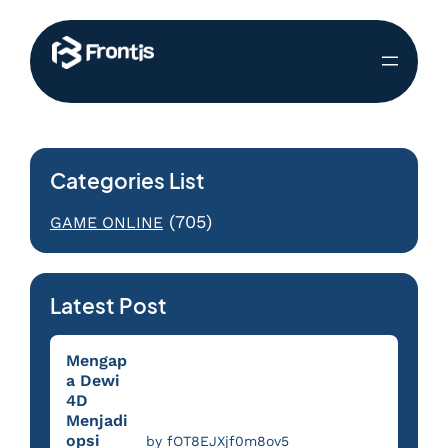
Categories List
(705)
GAME ONLINE
Latest Post
Mengap
a Dewi
4D
Menjadi
opsi
by fOT8EJXjf0m8ov5