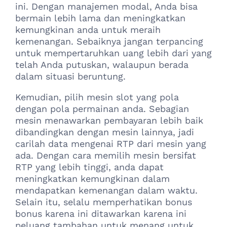
ini. Dengan manajemen modal, Anda bisa
bermain lebih lama dan meningkatkan
kemungkinan anda untuk meraih
kemenangan. Sebaiknya jangan terpancing
untuk mempertaruhkan uang lebih dari yang
telah Anda putuskan, walaupun berada
dalam situasi beruntung.
Kemudian, pilih mesin slot yang pola
dengan pola permainan anda. Sebagian
mesin menawarkan pembayaran lebih baik
dibandingkan dengan mesin lainnya, jadi
carilah data mengenai RTP dari mesin yang
ada. Dengan cara memilih mesin bersifat
RTP yang lebih tinggi, anda dapat
meningkatkan kemungkinan dalam
mendapatkan kemenangan dalam waktu.
Selain itu, selalu memperhatikan bonus
bonus karena ini ditawarkan karena ini
peluang tambahan untuk menang untuk