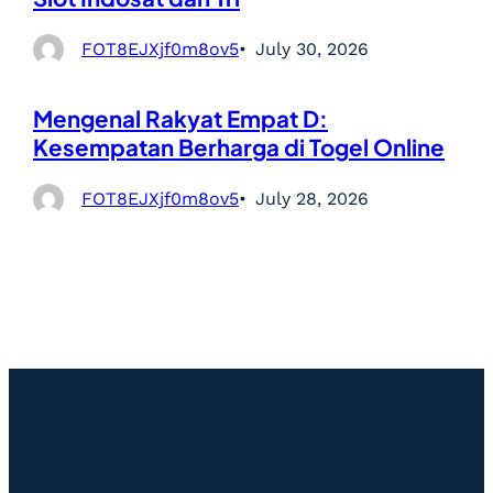
FOT8EJXjf0m8ov5
July 30, 2026
Mengenal Rakyat Empat D:
Kesempatan Berharga di Togel Online
FOT8EJXjf0m8ov5
July 28, 2026