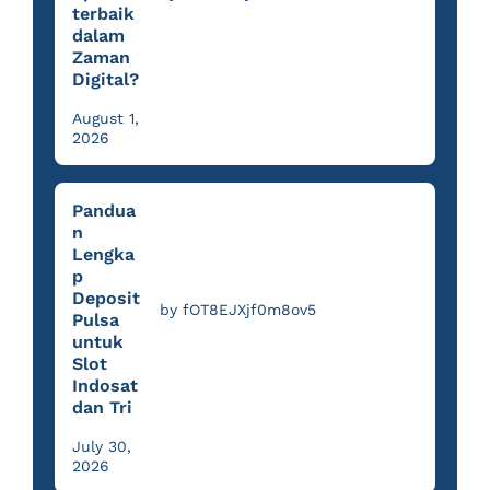
terbaik
dalam
Zaman
Digital?
August 1,
2026
Pandua
n
Lengka
p
Deposit
by fOT8EJXjf0m8ov5
Pulsa
untuk
Slot
Indosat
dan Tri
July 30,
2026