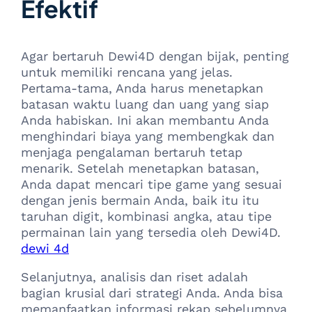
Efektif
Agar bertaruh Dewi4D dengan bijak, penting
untuk memiliki rencana yang jelas.
Pertama-tama, Anda harus menetapkan
batasan waktu luang dan uang yang siap
Anda habiskan. Ini akan membantu Anda
menghindari biaya yang membengkak dan
menjaga pengalaman bertaruh tetap
menarik. Setelah menetapkan batasan,
Anda dapat mencari tipe game yang sesuai
dengan jenis bermain Anda, baik itu itu
taruhan digit, kombinasi angka, atau tipe
permainan lain yang tersedia oleh Dewi4D.
dewi 4d
Selanjutnya, analisis dan riset adalah
bagian krusial dari strategi Anda. Anda bisa
memanfaatkan informasi rekap sebelumnya