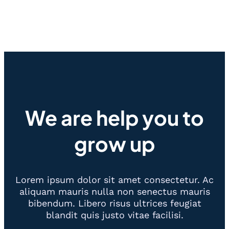
We are help you to
grow up
Lorem ipsum dolor sit amet consectetur. Ac
aliquam mauris nulla non senectus mauris
bibendum. Libero risus ultrices feugiat
blandit quis justo vitae facilisi.