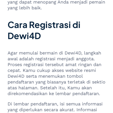
yang dapat menopang Anda menjadi pemain
yang lebih baik.
Cara Registrasi di
Dewi4D
Agar memulai bermain di Dewi4D, langkah
awal adalah registrasi menjadi anggota.
Proses registrasi tersebut amat ringan dan
cepat. Kamu cukup akses website resmi
Dewi4D serta menemukan tombol
pendaftaran yang biasanya terletak di sektio
atas halaman. Setelah itu, Kamu akan
direkomendasikan ke lembar pendaftaran.
Di lembar pendaftaran, isi semua informasi
yang diperlukan secara akurat. Informasi