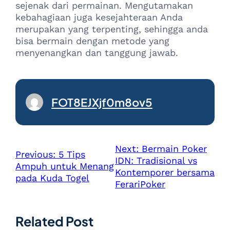
sejenak dari permainan. Mengutamakan
kebahagiaan juga kesejahteraan Anda
merupakan yang terpenting, sehingga anda
bisa bermain dengan metode yang
menyenangkan dan tanggung jawab.
FOT8EJXjf0m8ov5
Next:
Bermain Poker
Previous:
5 Tips
IDN: Tradisional vs
Ampuh untuk Menang
Kontemporer bersama
pada Kuda Togel
FerariPoker
Related Post