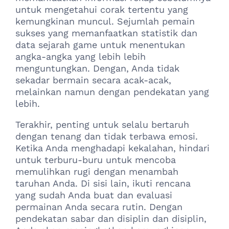
untuk mengetahui corak tertentu yang
kemungkinan muncul. Sejumlah pemain
sukses yang memanfaatkan statistik dan
data sejarah game untuk menentukan
angka-angka yang lebih lebih
menguntungkan. Dengan, Anda tidak
sekadar bermain secara acak-acak,
melainkan namun dengan pendekatan yang
lebih.
Terakhir, penting untuk selalu bertaruh
dengan tenang dan tidak terbawa emosi.
Ketika Anda menghadapi kekalahan, hindari
untuk terburu-buru untuk mencoba
memulihkan rugi dengan menambah
taruhan Anda. Di sisi lain, ikuti rencana
yang sudah Anda buat dan evaluasi
permainan Anda secara rutin. Dengan
pendekatan sabar dan disiplin dan disiplin,