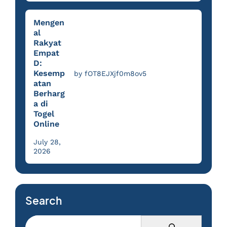
Mengen
al
Rakyat
Empat
D:
Kesemp
by fOT8EJXjf0m8ov5
atan
Berharg
a di
Togel
Online
July 28,
2026
Search