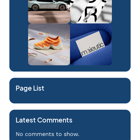
Page List
Latest Comments
No comments to show.