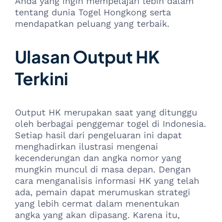
Anda yang ingin mempelajari lebih dalam
tentang dunia Togel Hongkong serta
mendapatkan peluang yang terbaik.
Ulasan Output HK
Terkini
Output HK merupakan saat yang ditunggu
oleh berbagai penggemar togel di Indonesia.
Setiap hasil dari pengeluaran ini dapat
menghadirkan ilustrasi mengenai
kecenderungan dan angka nomor yang
mungkin muncul di masa depan. Dengan
cara menganalisis informasi HK yang telah
ada, pemain dapat merumuskan strategi
yang lebih cermat dalam menentukan
angka yang akan dipasang. Karena itu,