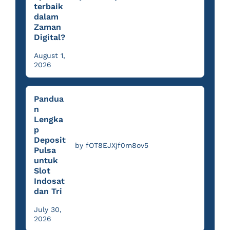
terbaik
dalam
Zaman
Digital?
August 1,
2026
Pandua
n
Lengka
p
Deposit
by fOT8EJXjf0m8ov5
Pulsa
untuk
Slot
Indosat
dan Tri
July 30,
2026