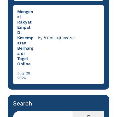
Mengen
al
Rakyat
Empat
D:
Kesemp
by fOT8EJXjf0m8ov5
atan
Berharg
a di
Togel
Online
July 28,
2026
Search