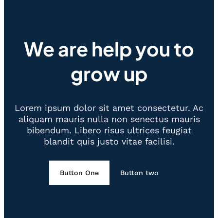
We are help you to
grow up
Lorem ipsum dolor sit amet consectetur. Ac
aliquam mauris nulla non senectus mauris
bibendum. Libero risus ultrices feugiat
blandit quis justo vitae facilisi.
Button One
Button two