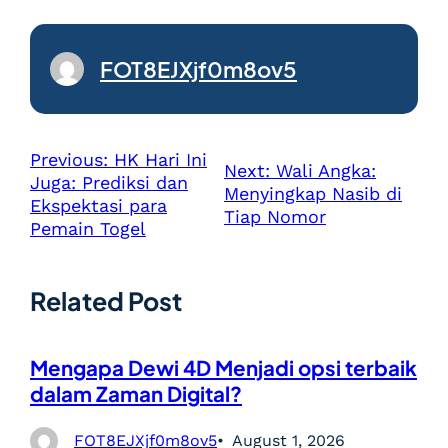
FOT8EJXjf0m8ov5
Previous:
HK Hari Ini
Next:
Wali Angka:
Juga: Prediksi dan
Menyingkap Nasib di
Ekspektasi para
Tiap Nomor
Pemain Togel
Related Post
Mengapa Dewi 4D Menjadi opsi terbaik
dalam Zaman Digital?
FOT8EJXjf0m8ov5
August 1, 2026