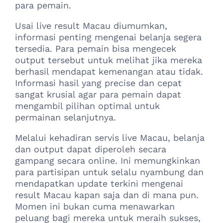
para pemain.
Usai live result Macau diumumkan,
informasi penting mengenai belanja segera
tersedia. Para pemain bisa mengecek
output tersebut untuk melihat jika mereka
berhasil mendapat kemenangan atau tidak.
Informasi hasil yang precise dan cepat
sangat krusial agar para pemain dapat
mengambil pilihan optimal untuk
permainan selanjutnya.
Melalui kehadiran servis live Macau, belanja
dan output dapat diperoleh secara
gampang secara online. Ini memungkinkan
para partisipan untuk selalu nyambung dan
mendapatkan update terkini mengenai
result Macau kapan saja dan di mana pun.
Momen ini bukan cuma menawarkan
peluang bagi mereka untuk meraih sukses,