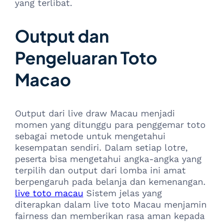
yang terlibat.
Output dan
Pengeluaran Toto
Macao
Output dari live draw Macau menjadi
momen yang ditunggu para penggemar toto
sebagai metode untuk mengetahui
kesempatan sendiri. Dalam setiap lotre,
peserta bisa mengetahui angka-angka yang
terpilih dan output dari lomba ini amat
berpengaruh pada belanja dan kemenangan.
live toto macau
Sistem jelas yang
diterapkan dalam live toto Macau menjamin
fairness dan memberikan rasa aman kepada