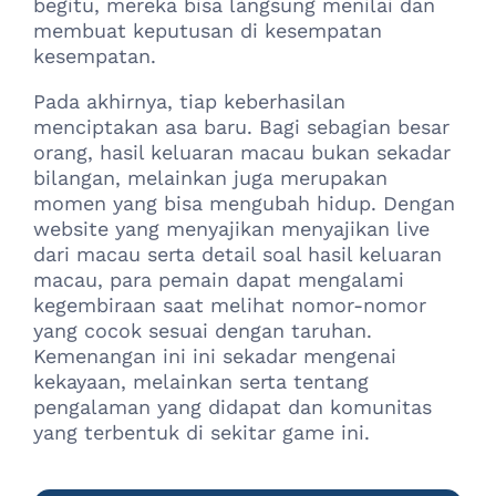
begitu, mereka bisa langsung menilai dan
membuat keputusan di kesempatan
kesempatan.
Pada akhirnya, tiap keberhasilan
menciptakan asa baru. Bagi sebagian besar
orang, hasil keluaran macau bukan sekadar
bilangan, melainkan juga merupakan
momen yang bisa mengubah hidup. Dengan
website yang menyajikan menyajikan live
dari macau serta detail soal hasil keluaran
macau, para pemain dapat mengalami
kegembiraan saat melihat nomor-nomor
yang cocok sesuai dengan taruhan.
Kemenangan ini ini sekadar mengenai
kekayaan, melainkan serta tentang
pengalaman yang didapat dan komunitas
yang terbentuk di sekitar game ini.