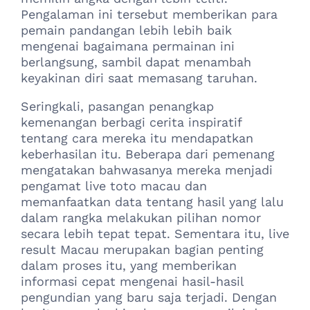
Pengalaman ini tersebut memberikan para
pemain pandangan lebih lebih baik
mengenai bagaimana permainan ini
berlangsung, sambil dapat menambah
keyakinan diri saat memasang taruhan.
Seringkali, pasangan penangkap
kemenangan berbagi cerita inspiratif
tentang cara mereka itu mendapatkan
keberhasilan itu. Beberapa dari pemenang
mengatakan bahwasanya mereka menjadi
pengamat live toto macau dan
memanfaatkan data tentang hasil yang lalu
dalam rangka melakukan pilihan nomor
secara lebih tepat tepat. Sementara itu, live
result Macau merupakan bagian penting
dalam proses itu, yang memberikan
informasi cepat mengenai hasil-hasil
pengundian yang baru saja terjadi. Dengan