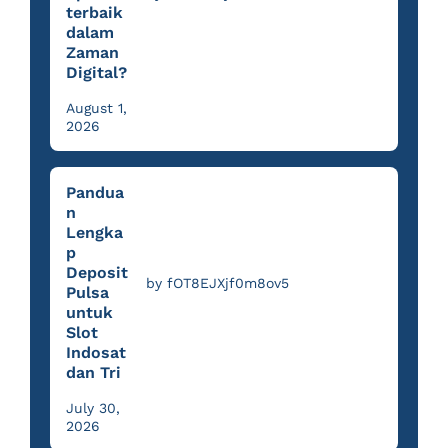
terbaik
dalam
Zaman
Digital?
August 1,
2026
Pandua
n
Lengka
p
Deposit
by fOT8EJXjf0m8ov5
Pulsa
untuk
Slot
Indosat
dan Tri
July 30,
2026