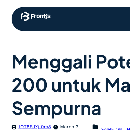
Menggali Pote
200 untuk Ma
Sempurna
fOT8EJXjf0m8
March 3,
GAME ONLI