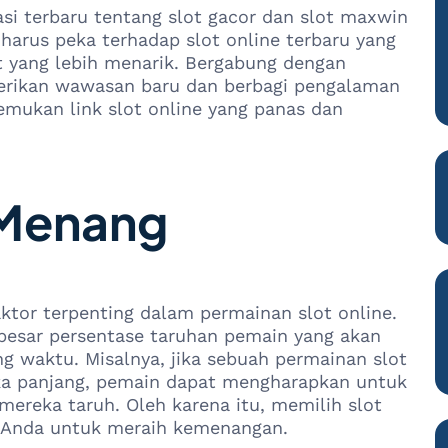
si terbaru tentang slot gacor dan slot maxwin
arus peka terhadap slot online terbaru yang
 yang lebih menarik. Bergabung dengan
berikan wawasan baru dan berbagi pengalaman
mukan link slot online yang panas dan
 Menang
aktor terpenting dalam permainan slot online.
esar persentase taruhan pemain yang akan
 waktu. Misalnya, jika sebuah permainan slot
gka panjang, pemain dapat mengharapkan untuk
mereka taruh. Oleh karena itu, memilih slot
g Anda untuk meraih kemenangan.