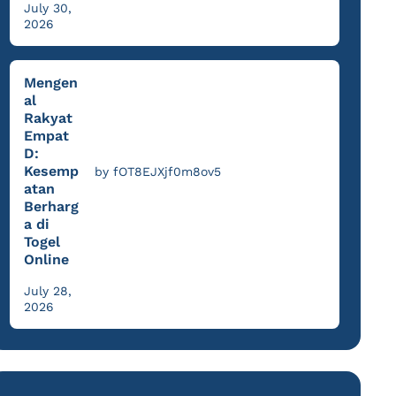
July 30,
2026
Mengen
al
Rakyat
Empat
D:
Kesemp
by fOT8EJXjf0m8ov5
atan
Berharg
a di
Togel
Online
July 28,
2026