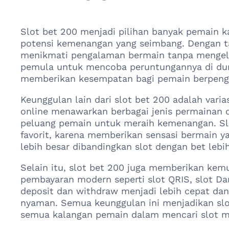
Slot bet 200 menjadi pilihan banyak pemain 
potensi kemenangan yang seimbang. Dengan ta
menikmati pengalaman bermain tanpa mengel
pemula untuk mencoba peruntungannya di duni
memberikan kesempatan bagi pemain berpeng
Keunggulan lain dari slot bet 200 adalah varia
online menawarkan berbagai jenis permainan 
peluang pemain untuk meraih kemenangan. Slot
favorit, karena memberikan sensasi bermain 
lebih besar dibandingkan slot dengan bet lebi
Selain itu, slot bet 200 juga memberikan k
pembayaran modern seperti slot QRIS, slot Dan
deposit dan withdraw menjadi lebih cepat d
nyaman. Semua keunggulan ini menjadikan slot
semua kalangan pemain dalam mencari slot 