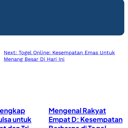
Next:
Togel Online: Kesempatan Emas Untuk
Menang Besar Di Hari Ini
Lengkap
Mengenal Rakyat
ulsa untuk
Empat D: Kesempatan
at dan Tri
Berharga di Togel