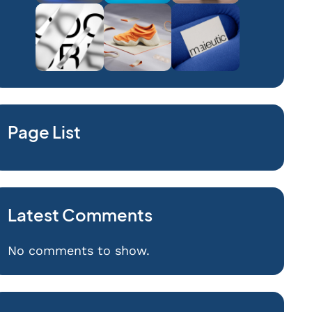
Page List
Latest Comments
No comments to show.