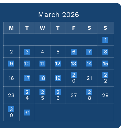
March 2026
M
T
W
T
F
S
S
1
2
3
4
5
6
7
8
9
10
11
12
13
14
15
2
2
16
17
18
19
21
0
2
2
2
2
2
23
27
29
4
5
6
8
3
31
0