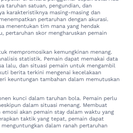
nya taruhan satuan, pengundian, dan
ya karakteristiknya masing-masing dan
enempatkan pertaruhan dengan akurasi.
bisa menentukan tim mana yang hendak
u, pertaruhan skor mengharuskan pemain
 untuk mempromosikan kemungkinan menang.
analisis statistik. Pemain dapat memakai data
a lalu, dan situasi pemain untuk mengambil
kuti berita terkini mengenai kecelakaan
beri keuntungan tambahan dalam memutuskan
onen kunci dalam taruhan bola. Pemain perlu
 meskipun dalam situasi menang. Membuat
h emosi akan pemain stay dalam waktu yang
rapkan taktik yang tepat, pemain dapat
n menguntungkan dalam ranah pertaruhan