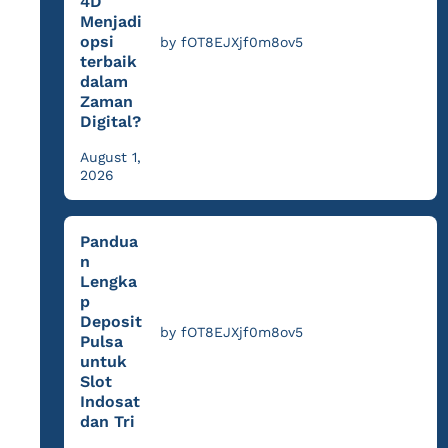
4D
Menjadi
opsi
by fOT8EJXjf0m8ov5
terbaik
dalam
Zaman
Digital?
August 1,
2026
Pandua
n
Lengka
p
Deposit
by fOT8EJXjf0m8ov5
Pulsa
untuk
Slot
Indosat
dan Tri