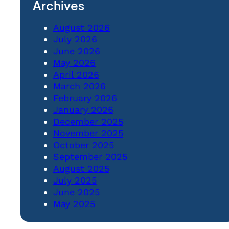
Archives
August 2026
July 2026
June 2026
May 2026
April 2026
March 2026
February 2026
January 2026
December 2025
November 2025
October 2025
September 2025
August 2025
July 2025
June 2025
May 2025