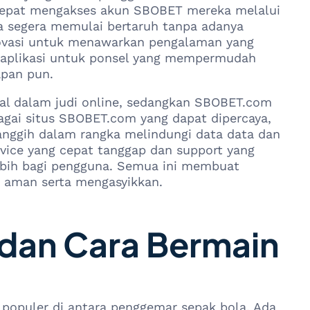
cepat mengakses akun SBOBET mereka melalui
a segera memulai bertaruh tanpa adanya
ovasi untuk menawarkan pengalaman yang
 aplikasi untuk ponsel yang mempermudah
pan pun.
al dalam judi online, sedangkan SBOBET.com
bagai situs SBOBET.com yang dapat dipercaya,
gih dalam rangka melindungi data data dan
ice yang cepat tanggap dan support yang
ebih bagi pengguna. Semua ini membuat
 aman serta mengasyikkan.
 dan Cara Bermain
 populer di antara penggemar sepak bola. Ada