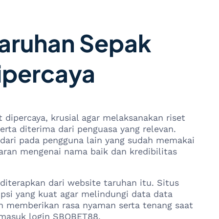
Taruhan Sepak
ipercaya
 dipercaya, krusial agar melaksanakan riset
erta diterima dari penguasa yang relevan.
 dari pada pengguna lain yang sudah memakai
aran mengenai nama baik dan kredibilitas
diterapkan dari website taruhan itu. Situs
ipsi yang kuat agar melindungi data data
akan memberikan rasa nyaman serta tenang saat
a masuk login SBOBET88.