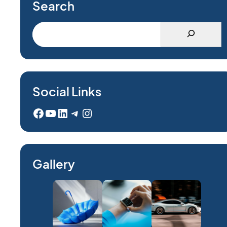
Search
Social Links
Facebook
YouTube
LinkedIn
Telegram
Instagram
Gallery