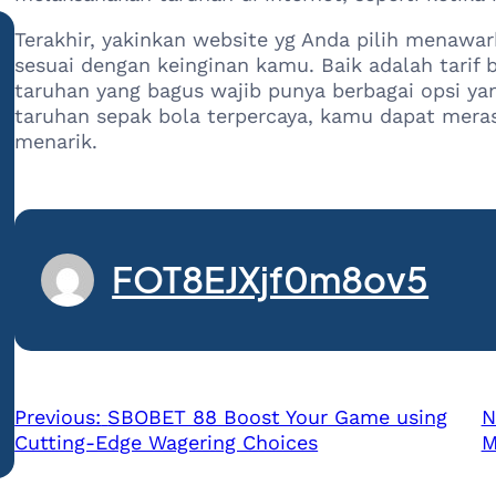
Terakhir, yakinkan website yg Anda pilih menawark
sesuai dengan keinginan kamu. Baik adalah tarif 
taruhan yang bagus wajib punya berbagai opsi y
taruhan sepak bola terpercaya, kamu dapat meras
menarik.
FOT8EJXjf0m8ov5
Previous:
SBOBET 88 Boost Your Game using
N
Cutting-Edge Wagering Choices
M