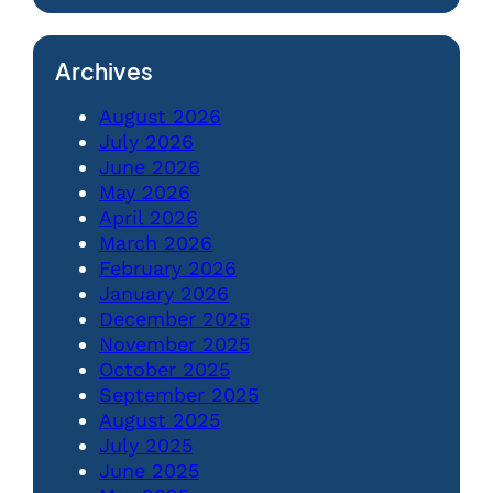
Archives
August 2026
July 2026
June 2026
May 2026
April 2026
March 2026
February 2026
January 2026
December 2025
November 2025
October 2025
September 2025
August 2025
July 2025
June 2025