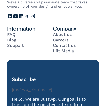
We’re a diverse and passionate team that takes
ownership of your design and empower you.
Facebook
YouTube
LinkedIn
Telegram
Instagram
Information
Company
FAQ
About us
Blog
Careers
Support
Contact us
Lift Media
Subscribe
[mc4wp_form id=9]
Hello, we are Justwp. Our goal is to
translate the positive effects from