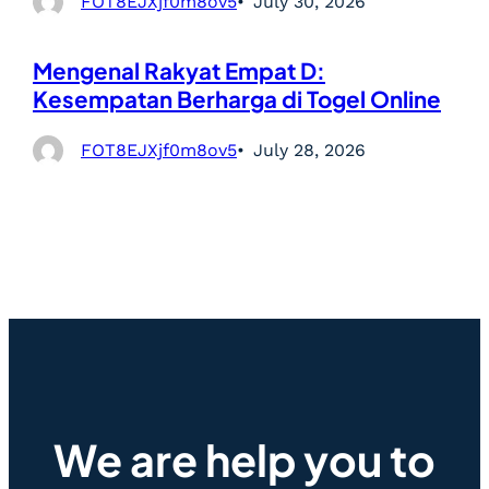
FOT8EJXjf0m8ov5
July 30, 2026
Mengenal Rakyat Empat D:
Kesempatan Berharga di Togel Online
FOT8EJXjf0m8ov5
July 28, 2026
We are help you to