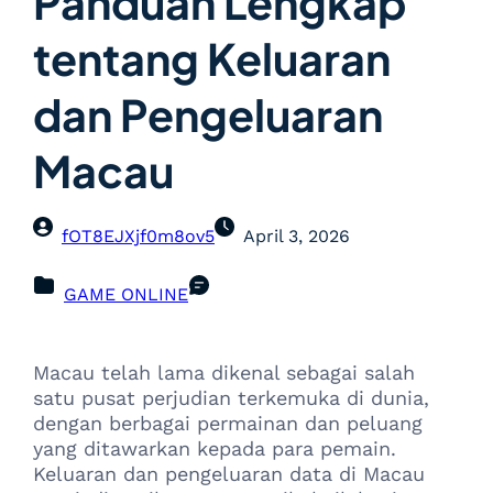
Panduan Lengkap
tentang Keluaran
dan Pengeluaran
Macau
fOT8EJXjf0m8ov5
April 3, 2026
GAME ONLINE
Macau telah lama dikenal sebagai salah
satu pusat perjudian terkemuka di dunia,
dengan berbagai permainan dan peluang
yang ditawarkan kepada para pemain.
Keluaran dan pengeluaran data di Macau