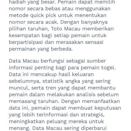
hadiah yang besar. Pemain dapat memilih
nomor secara bebas atau menggunakan
metode quick pick untuk menentukan
nomor secara acak. Dengan banyaknya
pilihan taruhan, Toto Macau memberikan
kesempatan bagi setiap pemain untuk
berpartisipasi dan merasakan sensasi
permainan yang berbeda.
Data Macau berfungsi sebagai sumber
informasi penting bagi para pemain togel.
Data ini mencakup hasil keluaran
sebelumnya, statistik angka yang sering
muncul, serta tren yang dapat membantu
pemain dalam melakukan analisis sebelum
memasang taruhan. Dengan memanfaatkan
data ini, pemain dapat membuat keputusan
yang lebih terinformasi dan strategis,
meningkatkan peluang mereka untuk
menang. Data Macau sering diperbarui