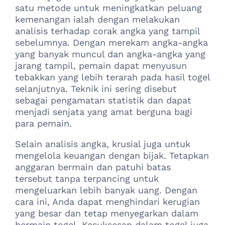
satu metode untuk meningkatkan peluang
kemenangan ialah dengan melakukan
analisis terhadap corak angka yang tampil
sebelumnya. Dengan merekam angka-angka
yang banyak muncul dan angka-angka yang
jarang tampil, pemain dapat menyusun
tebakkan yang lebih terarah pada hasil togel
selanjutnya. Teknik ini sering disebut
sebagai pengamatan statistik dan dapat
menjadi senjata yang amat berguna bagi
para pemain.
Selain analisis angka, krusial juga untuk
mengelola keuangan dengan bijak. Tetapkan
anggaran bermain dan patuhi batas
tersebut tanpa terpancing untuk
mengeluarkan lebih banyak uang. Dengan
cara ini, Anda dapat menghindari kerugian
yang besar dan tetap menyegarkan dalam
bermain togel. Kesuksesan dalam togel juga