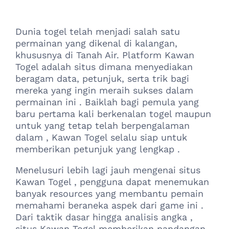
Dunia togel telah menjadi salah satu
permainan yang dikenal di kalangan,
khususnya di Tanah Air. Platform Kawan
Togel adalah situs dimana menyediakan
beragam data, petunjuk, serta trik bagi
mereka yang ingin meraih sukses dalam
permainan ini . Baiklah bagi pemula yang
baru pertama kali berkenalan togel maupun
untuk yang tetap telah berpengalaman
dalam , Kawan Togel selalu siap untuk
memberikan petunjuk yang lengkap .
Menelusuri lebih lagi jauh mengenai situs
Kawan Togel , pengguna dapat menemukan
banyak resources yang membantu pemain
memahami beraneka aspek dari game ini .
Dari taktik dasar hingga analisis angka ,
situs Kawan Togel memberikan pandangan