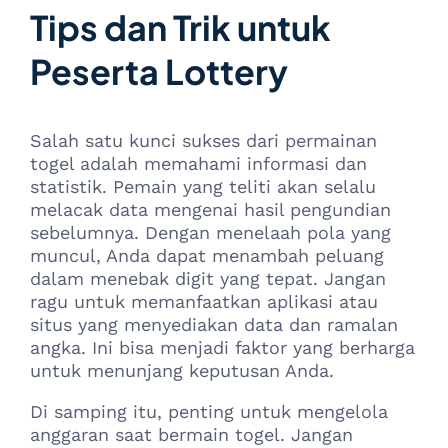
Tips dan Trik untuk
Peserta Lottery
Salah satu kunci sukses dari permainan
togel adalah memahami informasi dan
statistik. Pemain yang teliti akan selalu
melacak data mengenai hasil pengundian
sebelumnya. Dengan menelaah pola yang
muncul, Anda dapat menambah peluang
dalam menebak digit yang tepat. Jangan
ragu untuk memanfaatkan aplikasi atau
situs yang menyediakan data dan ramalan
angka. Ini bisa menjadi faktor yang berharga
untuk menunjang keputusan Anda.
Di samping itu, penting untuk mengelola
anggaran saat bermain togel. Jangan