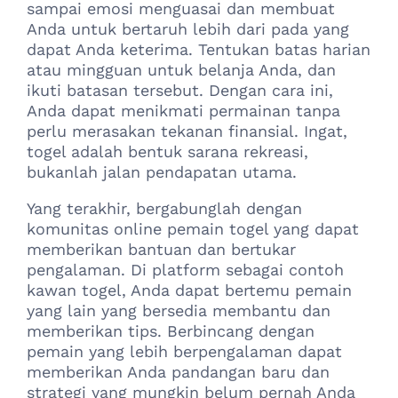
sampai emosi menguasai dan membuat
Anda untuk bertaruh lebih dari pada yang
dapat Anda keterima. Tentukan batas harian
atau mingguan untuk belanja Anda, dan
ikuti batasan tersebut. Dengan cara ini,
Anda dapat menikmati permainan tanpa
perlu merasakan tekanan finansial. Ingat,
togel adalah bentuk sarana rekreasi,
bukanlah jalan pendapatan utama.
Yang terakhir, bergabunglah dengan
komunitas online pemain togel yang dapat
memberikan bantuan dan bertukar
pengalaman. Di platform sebagai contoh
kawan togel, Anda dapat bertemu pemain
yang lain yang bersedia membantu dan
memberikan tips. Berbincang dengan
pemain yang lebih berpengalaman dapat
memberikan Anda pandangan baru dan
strategi yang mungkin belum pernah Anda