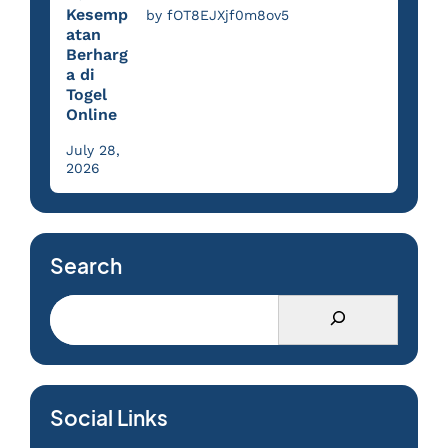
Kesemp
by fOT8EJXjf0m8ov5
atan
Berharg
a di
Togel
Online
July 28,
2026
Search
Social Links