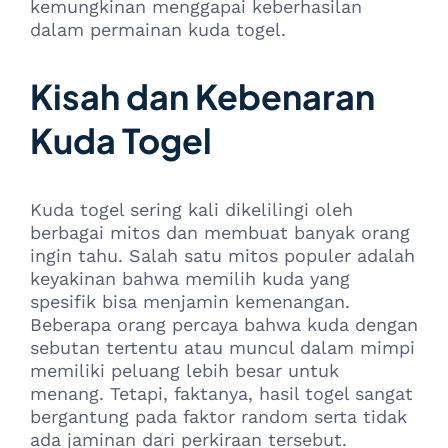
kemungkinan menggapai keberhasilan
dalam permainan kuda togel.
Kisah dan Kebenaran
Kuda Togel
Kuda togel sering kali dikelilingi oleh
berbagai mitos dan membuat banyak orang
ingin tahu. Salah satu mitos populer adalah
keyakinan bahwa memilih kuda yang
spesifik bisa menjamin kemenangan.
Beberapa orang percaya bahwa kuda dengan
sebutan tertentu atau muncul dalam mimpi
memiliki peluang lebih besar untuk
menang. Tetapi, faktanya, hasil togel sangat
bergantung pada faktor random serta tidak
ada jaminan dari perkiraan tersebut.