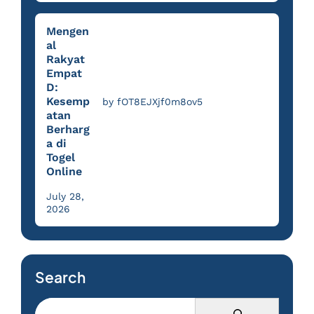
Mengen
al
Rakyat
Empat
D:
Kesemp
by fOT8EJXjf0m8ov5
atan
Berharg
a di
Togel
Online
July 28,
2026
Search