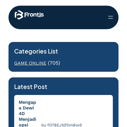
Categories List
(705)
GAME ONLINE
Latest Post
Mengap
a Dewi
4D
Menjadi
opsi
by fOT8EJXjf0m8ov5