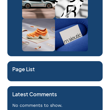
Page List
Latest Comments
No comments to show.