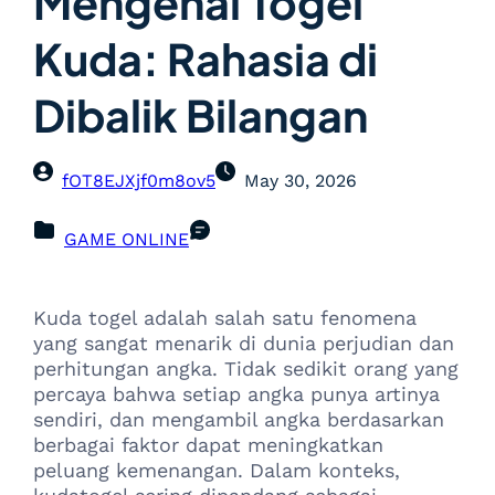
Mengenal Togel
Kuda: Rahasia di
Dibalik Bilangan
fOT8EJXjf0m8ov5
May 30, 2026
GAME ONLINE
Kuda togel adalah salah satu fenomena
yang sangat menarik di dunia perjudian dan
perhitungan angka. Tidak sedikit orang yang
percaya bahwa setiap angka punya artinya
sendiri, dan mengambil angka berdasarkan
berbagai faktor dapat meningkatkan
peluang kemenangan. Dalam konteks,