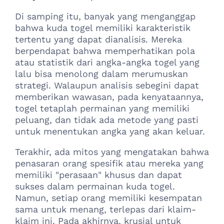
Di samping itu, banyak yang menganggap
bahwa kuda togel memiliki karakteristik
tertentu yang dapat dianalisis. Mereka
berpendapat bahwa memperhatikan pola
atau statistik dari angka-angka togel yang
lalu bisa menolong dalam merumuskan
strategi. Walaupun analisis sebegini dapat
memberikan wawasan, pada kenyataannya,
togel tetaplah permainan yang memiliki
peluang, dan tidak ada metode yang pasti
untuk menentukan angka yang akan keluar.
Terakhir, ada mitos yang mengatakan bahwa
penasaran orang spesifik atau mereka yang
memiliki "perasaan" khusus dan dapat
sukses dalam permainan kuda togel.
Namun, setiap orang memiliki kesempatan
sama untuk menang, terlepas dari klaim-
klaim ini. Pada akhirnya, krusial untuk