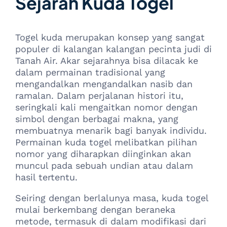
Sejarah Kuda Togel
Togel kuda merupakan konsep yang sangat
populer di kalangan kalangan pecinta judi di
Tanah Air. Akar sejarahnya bisa dilacak ke
dalam permainan tradisional yang
mengandalkan mengandalkan nasib dan
ramalan. Dalam perjalanan histori itu,
seringkali kali mengaitkan nomor dengan
simbol dengan berbagai makna, yang
membuatnya menarik bagi banyak individu.
Permainan kuda togel melibatkan pilihan
nomor yang diharapkan diinginkan akan
muncul pada sebuah undian atau dalam
hasil tertentu.
Seiring dengan berlalunya masa, kuda togel
mulai berkembang dengan beraneka
metode, termasuk di dalam modifikasi dari