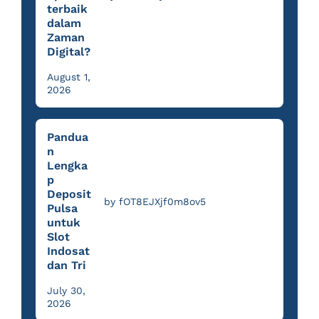
terbaik
dalam
Zaman
Digital?
August 1,
2026
Pandua
n
Lengka
p
Deposit
by fOT8EJXjf0m8ov5
Pulsa
untuk
Slot
Indosat
dan Tri
July 30,
2026