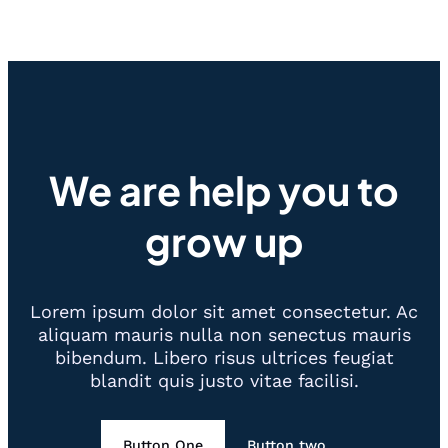
We are help you to
grow up
Lorem ipsum dolor sit amet consectetur. Ac
aliquam mauris nulla non senectus mauris
bibendum. Libero risus ultrices feugiat
blandit quis justo vitae facilisi.
Button One
Button two