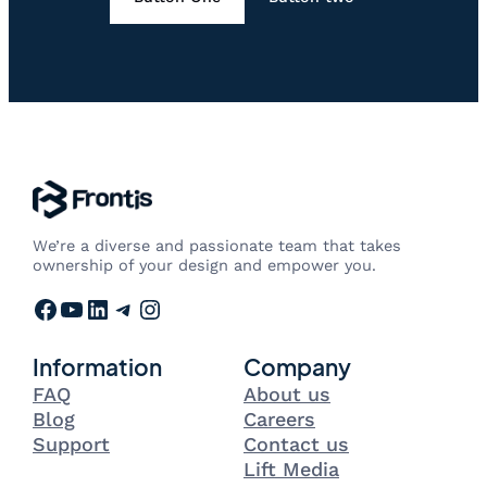
We’re a diverse and passionate team that takes
ownership of your design and empower you.
Facebook
YouTube
LinkedIn
Telegram
Instagram
Information
Company
FAQ
About us
Blog
Careers
Support
Contact us
Lift Media