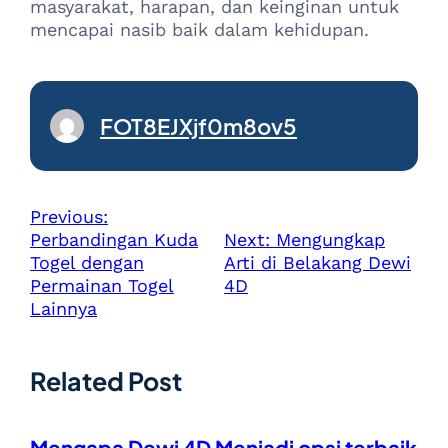
masyarakat, harapan, dan keinginan untuk
mencapai nasib baik dalam kehidupan.
FOT8EJXjf0m8ov5
Previous:
Perbandingan Kuda
Next:
Mengungkap
Togel dengan
Arti di Belakang Dewi
Permainan Togel
4D
Lainnya
Related Post
Mengapa Dewi 4D Menjadi opsi terbaik