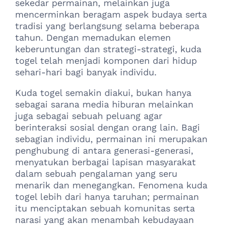
sekedar permainan, melainkan juga
mencerminkan beragam aspek budaya serta
tradisi yang berlangsung selama beberapa
tahun. Dengan memadukan elemen
keberuntungan dan strategi-strategi, kuda
togel telah menjadi komponen dari hidup
sehari-hari bagi banyak individu.
Kuda togel semakin diakui, bukan hanya
sebagai sarana media hiburan melainkan
juga sebagai sebuah peluang agar
berinteraksi sosial dengan orang lain. Bagi
sebagian individu, permainan ini merupakan
penghubung di antara generasi-generasi,
menyatukan berbagai lapisan masyarakat
dalam sebuah pengalaman yang seru
menarik dan menegangkan. Fenomena kuda
togel lebih dari hanya taruhan; permainan
itu menciptakan sebuah komunitas serta
narasi yang akan menambah kebudayaan