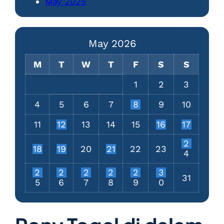
May 2025
May 2026
M
T
W
T
F
S
S
1
2
3
4
5
6
7
8
9
10
11
12
13
14
15
16
17
2
18
19
20
21
22
23
4
2
2
2
2
2
3
31
5
6
7
8
9
0