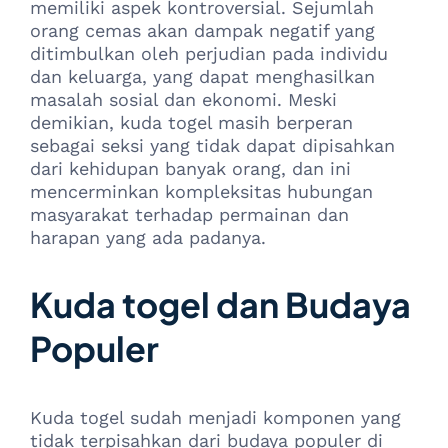
memiliki aspek kontroversial. Sejumlah
orang cemas akan dampak negatif yang
ditimbulkan oleh perjudian pada individu
dan keluarga, yang dapat menghasilkan
masalah sosial dan ekonomi. Meski
demikian, kuda togel masih berperan
sebagai seksi yang tidak dapat dipisahkan
dari kehidupan banyak orang, dan ini
mencerminkan kompleksitas hubungan
masyarakat terhadap permainan dan
harapan yang ada padanya.
Kuda togel dan Budaya
Populer
Kuda togel sudah menjadi komponen yang
tidak terpisahkan dari budaya populer di