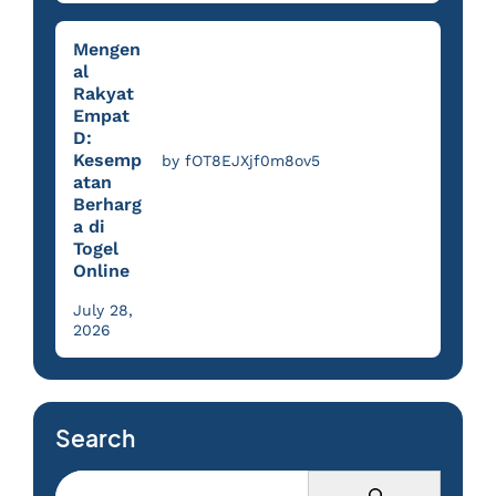
Mengen
al
Rakyat
Empat
D:
Kesemp
by fOT8EJXjf0m8ov5
atan
Berharg
a di
Togel
Online
July 28,
2026
Search