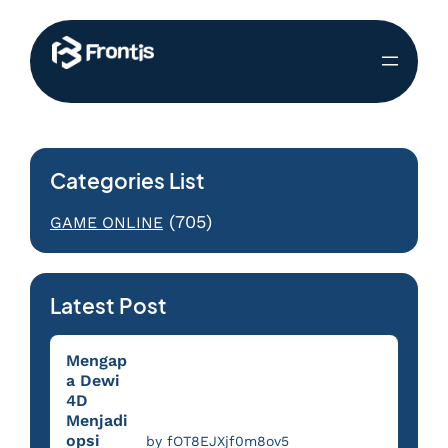
Categories List
(705)
GAME ONLINE
Latest Post
Mengap
a Dewi
4D
Menjadi
opsi
by fOT8EJXjf0m8ov5