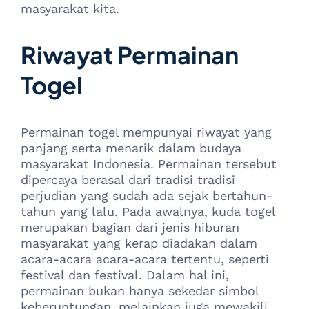
masyarakat kita.
Riwayat Permainan
Togel
Permainan togel mempunyai riwayat yang
panjang serta menarik dalam budaya
masyarakat Indonesia. Permainan tersebut
dipercaya berasal dari tradisi tradisi
perjudian yang sudah ada sejak bertahun-
tahun yang lalu. Pada awalnya, kuda togel
merupakan bagian dari jenis hiburan
masyarakat yang kerap diadakan dalam
acara-acara acara-acara tertentu, seperti
festival dan festival. Dalam hal ini,
permainan bukan hanya sekedar simbol
keberuntungan, melainkan juga mewakili