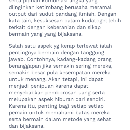
serta pilihan kombinasi angka yang
diinginkan ketimbang berusaha meramal
output dari sudut pandang ilmiah. Dengan
kata lain, kesuksesan dalam kudatogel lebih
terkait dengan keberanian dan sikap
bermain yang yang bijaksana.
Salah satu aspek yg kerap terlewat ialah
pentingnya bermain dengan tanggung
jawab. Contohnya, kadang-kadang orang
beranggapan jika semakin sering mereka,
semakin besar pula kesempatan mereka
untuk menang. Akan tetapi, ini dapat
menjadi penipuan karena dapat
menyebabkan pemborosan uang serta
melupakan aspek hiburan dari sendiri.
Karena itu, penting bagi setiap setiap
pemain untuk memahami batas mereka
serta bermain dalam metode yang sehat
dan bijaksana.