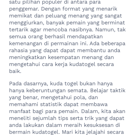
satu pilihan populer di antara para
penggemar. Dengan format yang menarik
memikat dan peluang menang yang sangat
menggiurkan, banyak pemain yang berminat
tertarik agar mencoba nasibnya. Namun, tak
semua orang berhasil mendapatkan
kemenangan di permainan ini. Ada beberapa
rahasia yang dapat dapat membantu anda
meningkatkan kesempatan menang dan
mengetahui cara kerja kudatogel secara
baik.
Pada dasarnya, kuda togel bukan hanya
hanya keberuntungan semata. Belajar taktik
yang benar, mengetahui pola, dan
memahami statistik dapat membawa
manfaat bagi para pemain. Dalam, kita akan
meneliti sejumlah tips serta trik yang dapat
anda lakukan dalam meraih kesuksesan di
bermain kudatogel. Mari kita jelajahi secara