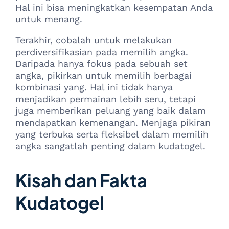
Hal ini bisa meningkatkan kesempatan Anda
untuk menang.
Terakhir, cobalah untuk melakukan
perdiversifikasian pada memilih angka.
Daripada hanya fokus pada sebuah set
angka, pikirkan untuk memilih berbagai
kombinasi yang. Hal ini tidak hanya
menjadikan permainan lebih seru, tetapi
juga memberikan peluang yang baik dalam
mendapatkan kemenangan. Menjaga pikiran
yang terbuka serta fleksibel dalam memilih
angka sangatlah penting dalam kudatogel.
Kisah dan Fakta
Kudatogel