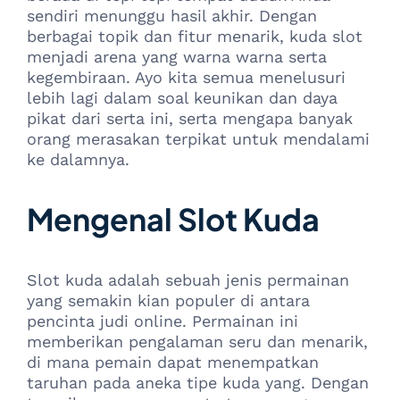
sendiri menunggu hasil akhir. Dengan
berbagai topik dan fitur menarik, kuda slot
menjadi arena yang warna warna serta
kegembiraan. Ayo kita semua menelusuri
lebih lagi dalam soal keunikan dan daya
pikat dari serta ini, serta mengapa banyak
orang merasakan terpikat untuk mendalami
ke dalamnya.
Mengenal Slot Kuda
Slot kuda adalah sebuah jenis permainan
yang semakin kian populer di antara
pencinta judi online. Permainan ini
memberikan pengalaman seru dan menarik,
di mana pemain dapat menempatkan
taruhan pada aneka tipe kuda yang. Dengan