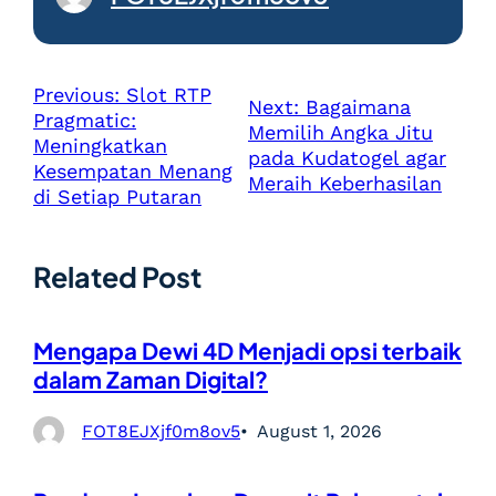
Previous:
Slot RTP
Next:
Bagaimana
Pragmatic:
Memilih Angka Jitu
Meningkatkan
pada Kudatogel agar
Kesempatan Menang
Meraih Keberhasilan
di Setiap Putaran
Related Post
Mengapa Dewi 4D Menjadi opsi terbaik
dalam Zaman Digital?
FOT8EJXjf0m8ov5
August 1, 2026