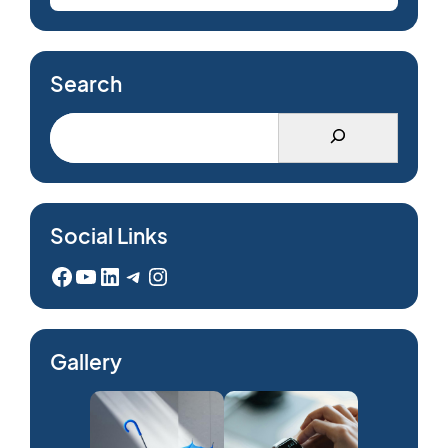
Search
Social Links
Facebook
YouTube
LinkedIn
Telegram
Instagram
Gallery