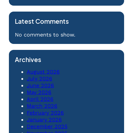
Latest Comments
No comments to show.
Archives
August 2026
July 2026
June 2026
May 2026
April 2026
March 2026
February 2026
January 2026
December 2025