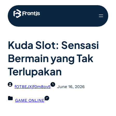
Kuda Slot: Sensasi
Bermain yang Tak
Terlupakan
fOT8EJXjf0m8ov5
June 16, 2026
GAME ONLINE