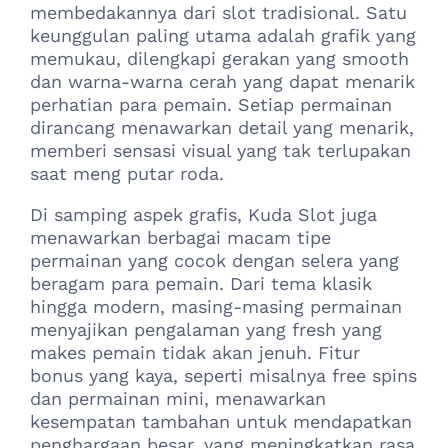
membedakannya dari slot tradisional. Satu
keunggulan paling utama adalah grafik yang
memukau, dilengkapi gerakan yang smooth
dan warna-warna cerah yang dapat menarik
perhatian para pemain. Setiap permainan
dirancang menawarkan detail yang menarik,
memberi sensasi visual yang tak terlupakan
saat meng putar roda.
Di samping aspek grafis, Kuda Slot juga
menawarkan berbagai macam tipe
permainan yang cocok dengan selera yang
beragam para pemain. Dari tema klasik
hingga modern, masing-masing permainan
menyajikan pengalaman yang fresh yang
makes pemain tidak akan jenuh. Fitur
bonus yang kaya, seperti misalnya free spins
dan permainan mini, menawarkan
kesempatan tambahan untuk mendapatkan
penghargaan besar, yang meningkatkan rasa