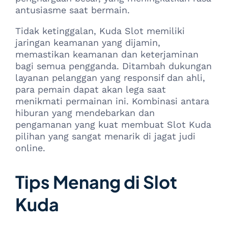
antusiasme saat bermain.
Tidak ketinggalan, Kuda Slot memiliki
jaringan keamanan yang dijamin,
memastikan keamanan dan keterjaminan
bagi semua pengganda. Ditambah dukungan
layanan pelanggan yang responsif dan ahli,
para pemain dapat akan lega saat
menikmati permainan ini. Kombinasi antara
hiburan yang mendebarkan dan
pengamanan yang kuat membuat Slot Kuda
pilihan yang sangat menarik di jagat judi
online.
Tips Menang di Slot
Kuda