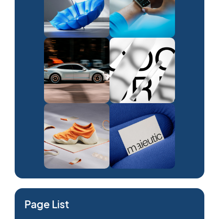
Page List