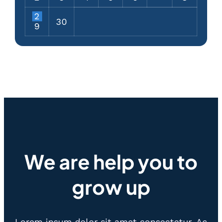
2
30
9
We are help you to
grow up
Lorem ipsum dolor sit amet consectetur. Ac