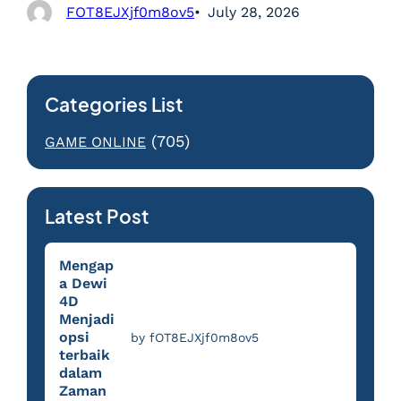
FOT8EJXjf0m8ov5
July 28, 2026
Categories List
(705)
GAME ONLINE
Latest Post
Mengap
a Dewi
4D
Menjadi
opsi
by fOT8EJXjf0m8ov5
terbaik
dalam
Zaman