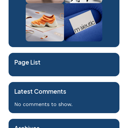
Page List
Latest Comments
No comments to show.