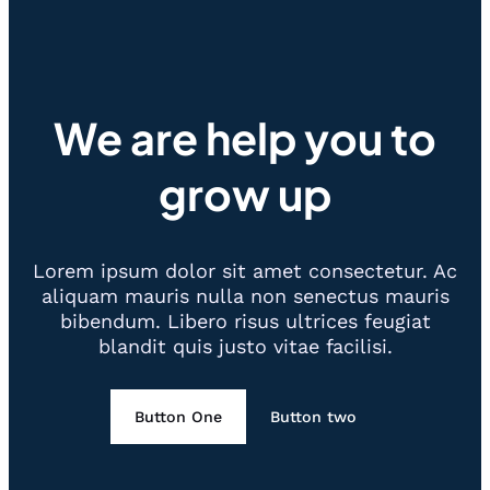
We are help you to
grow up
Lorem ipsum dolor sit amet consectetur. Ac
aliquam mauris nulla non senectus mauris
bibendum. Libero risus ultrices feugiat
blandit quis justo vitae facilisi.
Button One
Button two