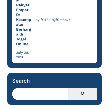
al
Rakyat
Empat
D:
Kesemp
by fOT8EJXjf0m8ov5
atan
Berharg
a di
Togel
Online
July 28,
2026
Search