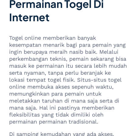
Permainan Togel Di
Internet
Togel online memberikan banyak
kesempatan menarik bagi para pemain yang
ingin berupaya meraih nasib baik. Melalui
perkembangan teknis, pemain sekarang bisa
masuk ke permainan itu secara lebih mudah
serta nyaman, tanpa perlu beranjak ke
lokasi tempat togel fisik. Situs-situs togel
online membuka akses sepenuh waktu,
memungkinkan para pemain untuk
meletakkan taruhan di mana saja serta di
mana saja. Hal ini pastinya memberikan
fleksibilitas yang tidak dimiliki oleh
permainan permainan tradisional.
Di samping kemudahan yang ada akses,