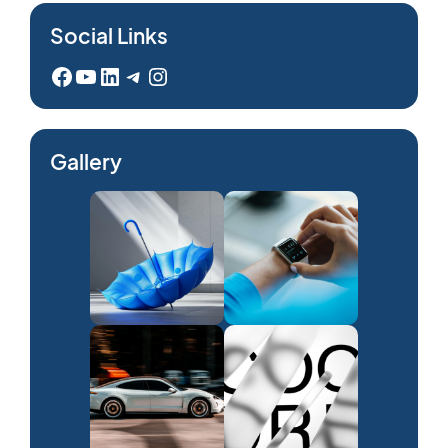
Social Links
Facebook
YouTube
LinkedIn
Telegram
Instagram
Gallery