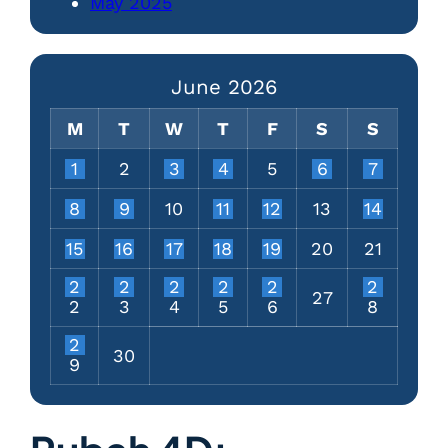
May 2025
June 2026
M
T
W
T
F
S
S
1
2
3
4
5
6
7
8
9
10
11
12
13
14
15
16
17
18
19
20
21
2
2
2
2
2
2
27
2
3
4
5
6
8
2
30
9