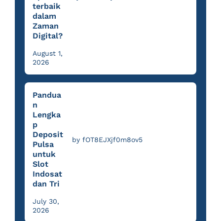
terbaik
dalam
Zaman
Digital?
August 1,
2026
Pandua
n
Lengka
p
Deposit
by fOT8EJXjf0m8ov5
Pulsa
untuk
Slot
Indosat
dan Tri
July 30,
2026