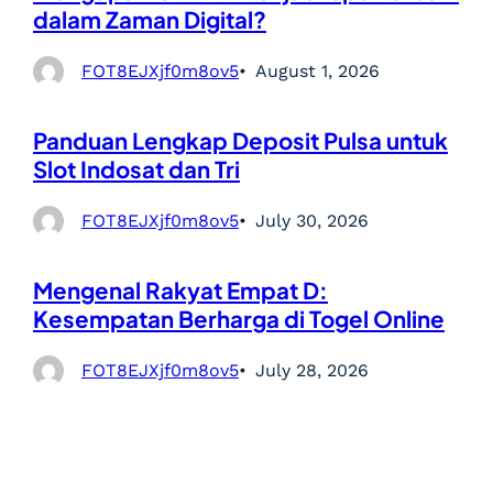
dalam Zaman Digital?
FOT8EJXjf0m8ov5
August 1, 2026
Panduan Lengkap Deposit Pulsa untuk
Slot Indosat dan Tri
FOT8EJXjf0m8ov5
July 30, 2026
Mengenal Rakyat Empat D:
Kesempatan Berharga di Togel Online
FOT8EJXjf0m8ov5
July 28, 2026