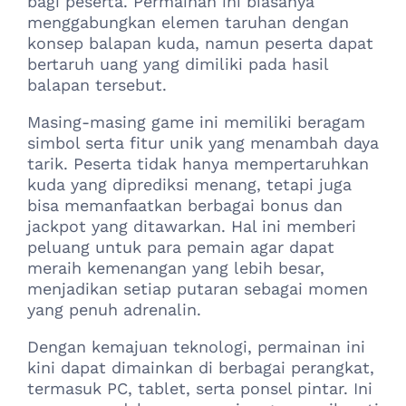
bagi peserta. Permainan ini biasanya
menggabungkan elemen taruhan dengan
konsep balapan kuda, namun peserta dapat
bertaruh uang yang dimiliki pada hasil
balapan tersebut.
Masing-masing game ini memiliki beragam
simbol serta fitur unik yang menambah daya
tarik. Peserta tidak hanya mempertaruhkan
kuda yang diprediksi menang, tetapi juga
bisa memanfaatkan berbagai bonus dan
jackpot yang ditawarkan. Hal ini memberi
peluang untuk para pemain agar dapat
meraih kemenangan yang lebih besar,
menjadikan setiap putaran sebagai momen
yang penuh adrenalin.
Dengan kemajuan teknologi, permainan ini
kini dapat dimainkan di berbagai perangkat,
termasuk PC, tablet, serta ponsel pintar. Ini