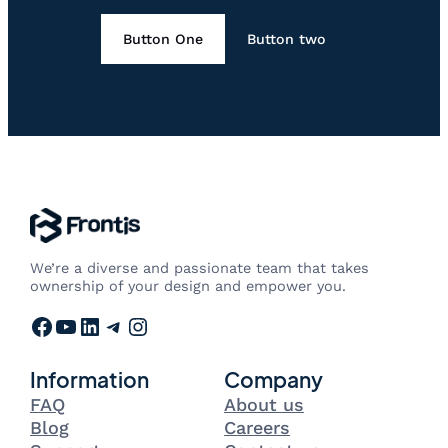
Button One
Button two
We’re a diverse and passionate team that takes
ownership of your design and empower you.
Facebook
YouTube
LinkedIn
Telegram
Instagram
Information
Company
FAQ
About us
Blog
Careers