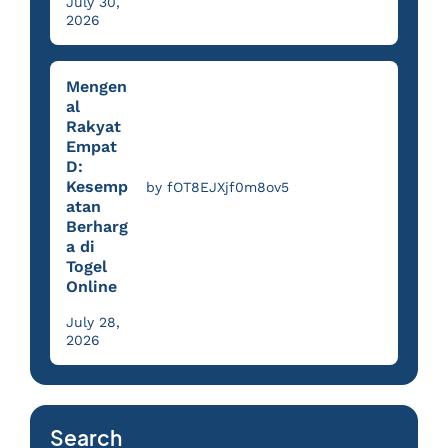
July 30,
2026
Mengen
al
Rakyat
Empat
D:
Kesemp
by fOT8EJXjf0m8ov5
atan
Berharg
a di
Togel
Online
July 28,
2026
Search