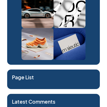
Page List
Latest Comments