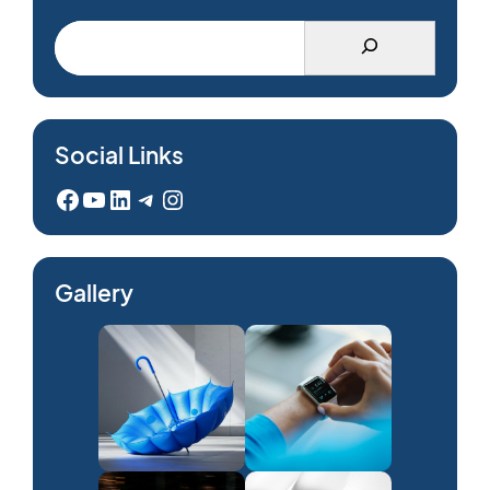
Social Links
Facebook
YouTube
LinkedIn
Telegram
Instagram
Gallery