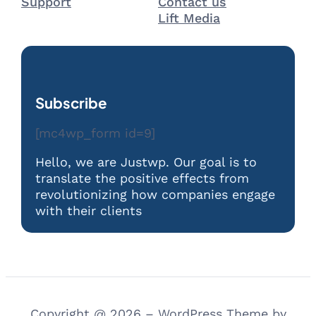
Support
Contact us
Lift Media
Subscribe
[mc4wp_form id=9]
Hello, we are Justwp. Our goal is to
translate the positive effects from
revolutionizing how companies engage
with their clients
Copyright @ 2026 – WordPress Theme by