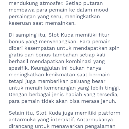
mendukung atmosfer. Setiap putaran
membawa para pemain ke dalam mood
persaingan yang seru, meningkatkan
keseruan saat memainkan.
Di samping itu, Slot Kuda memiliki fitur
bonus yang menyenangkan. Para pemain
diberi kesempatan untuk mendapatkan spin
gratis dan bonus tambahan setiap kali
berhasil mendapatkan kombinasi yang
spesifik. Keunggulan ini bukan hanya
meningkatkan kenikmatan saat bermain
tetapi juga memberikan peluang besar
untuk meraih kemenangan yang lebih tinggi.
Dengan berbagai jenis hadiah yang tersedia,
para pemain tidak akan bisa merasa jenuh.
Selain itu, Slot Kuda juga memiliki platform
antarmuka yang interaktif. Antarmukanya
dirancang untuk menawarkan pengalaman