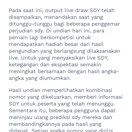
Pada saat ini, output live draw SDY telah
disampaikan, menandakan saat yang
ditunggu-tunggu bagi beberapa penggemar
perjudian sdy. Di undian hari ini, para
pemain lagi berkompetisi untuk
mendapatkan hadiah besar dari hasil
pengundian yang berlangsung dilaksanakan
live. Untuk yang menyaksikan live SDY,
ketegangan dan ekspektasi semakin
meningkat bersamaan dengan hasil angka-
angka yang diumumkan.
Hasil undian memperlihatkan kombinasi
nomor yang dikeluarkan, memberi informasi
SDY untuk peserta yang telah menunggu.
Sementara itu, beberapa pengguna dapat
meninjau ulang prediksi sdy mereka dan
membandingkannya pada hasil yang
didapat. Setiap angka nomor yang dirilis