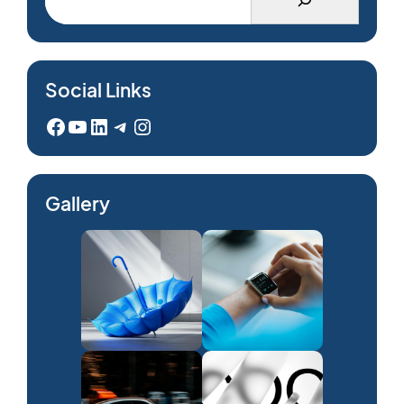
Social Links
Facebook
YouTube
LinkedIn
Telegram
Instagram
Gallery