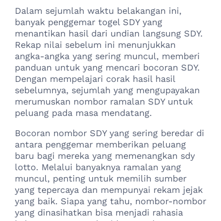
Dalam sejumlah waktu belakangan ini,
banyak penggemar togel SDY yang
menantikan hasil dari undian langsung SDY.
Rekap nilai sebelum ini menunjukkan
angka-angka yang sering muncul, memberi
panduan untuk yang mencari bocoran SDY.
Dengan mempelajari corak hasil hasil
sebelumnya, sejumlah yang mengupayakan
merumuskan nombor ramalan SDY untuk
peluang pada masa mendatang.
Bocoran nombor SDY yang sering beredar di
antara penggemar memberikan peluang
baru bagi mereka yang memenangkan sdy
lotto. Melalui banyaknya ramalan yang
muncul, penting untuk memilih sumber
yang tepercaya dan mempunyai rekam jejak
yang baik. Siapa yang tahu, nombor-nombor
yang dinasihatkan bisa menjadi rahasia