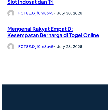
Slot Indosat dan Tri
FOT8EJXjf0m8ov5
July 30, 2026
Mengenal Rakyat Empat D:
Kesempatan Berharga di Togel Online
FOT8EJXjf0m8ov5
July 28, 2026