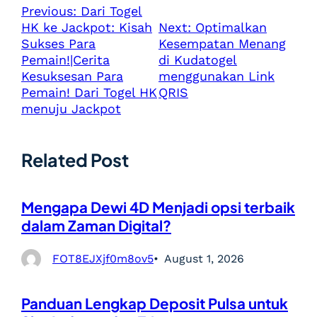
Previous:
Dari Togel
HK ke Jackpot: Kisah
Next:
Optimalkan
Sukses Para
Kesempatan Menang
Pemain!|Cerita
di Kudatogel
Kesuksesan Para
menggunakan Link
Pemain! Dari Togel HK
QRIS
menuju Jackpot
Related Post
Mengapa Dewi 4D Menjadi opsi terbaik
dalam Zaman Digital?
FOT8EJXjf0m8ov5
August 1, 2026
Panduan Lengkap Deposit Pulsa untuk