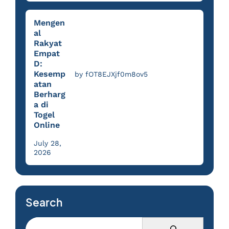
Mengen
al
Rakyat
Empat
D:
Kesemp
by fOT8EJXjf0m8ov5
atan
Berharg
a di
Togel
Online
July 28,
2026
Search