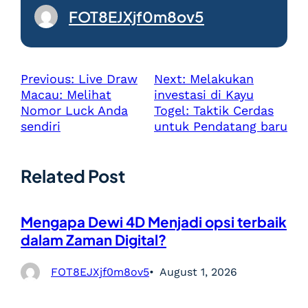
FOT8EJXjf0m8ov5
Previous:
Live Draw
Next:
Melakukan
Macau: Melihat
investasi di Kayu
Nomor Luck Anda
Togel: Taktik Cerdas
sendiri
untuk Pendatang baru
Related Post
Mengapa Dewi 4D Menjadi opsi terbaik
dalam Zaman Digital?
FOT8EJXjf0m8ov5
August 1, 2026