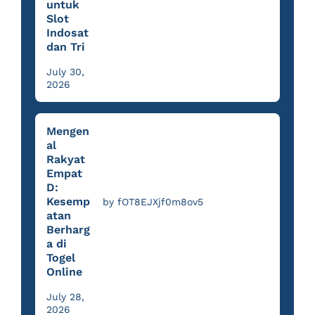
untuk
Slot
Indosat
dan Tri
July 30,
2026
Mengen
al
Rakyat
Empat
D:
Kesemp
by fOT8EJXjf0m8ov5
atan
Berharg
a di
Togel
Online
July 28,
2026