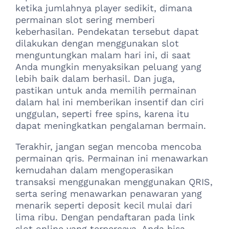
ketika jumlahnya player sedikit, dimana
permainan slot sering memberi
keberhasilan. Pendekatan tersebut dapat
dilakukan dengan menggunakan slot
menguntungkan malam hari ini, di saat
Anda mungkin menyaksikan peluang yang
lebih baik dalam berhasil. Dan juga,
pastikan untuk anda memilih permainan
dalam hal ini memberikan insentif dan ciri
unggulan, seperti free spins, karena itu
dapat meningkatkan pengalaman bermain.
Terakhir, jangan segan mencoba mencoba
permainan qris. Permainan ini menawarkan
kemudahan dalam mengoperasikan
transaksi menggunakan menggunakan QRIS,
serta sering menawarkan penawaran yang
menarik seperti deposit kecil mulai dari
lima ribu. Dengan pendaftaran pada link
slot online yang terpercaya, Anda bisa