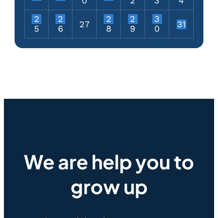
0
2
3
4
2
2
2
2
3
27
31
5
6
8
9
0
We are help you to
grow up