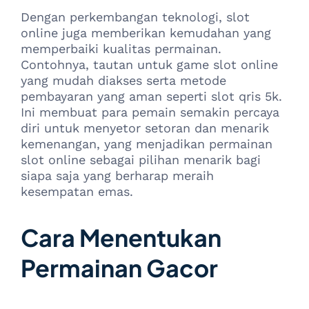
Dengan perkembangan teknologi, slot
online juga memberikan kemudahan yang
memperbaiki kualitas permainan.
Contohnya, tautan untuk game slot online
yang mudah diakses serta metode
pembayaran yang aman seperti slot qris 5k.
Ini membuat para pemain semakin percaya
diri untuk menyetor setoran dan menarik
kemenangan, yang menjadikan permainan
slot online sebagai pilihan menarik bagi
siapa saja yang berharap meraih
kesempatan emas.
Cara Menentukan
Permainan Gacor