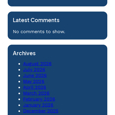
Latest Comments
No comments to show.
Archives
August 2026
July 2026
June 2026
May 2026
April 2026
March 2026
February 2026
January 2026
December 2025