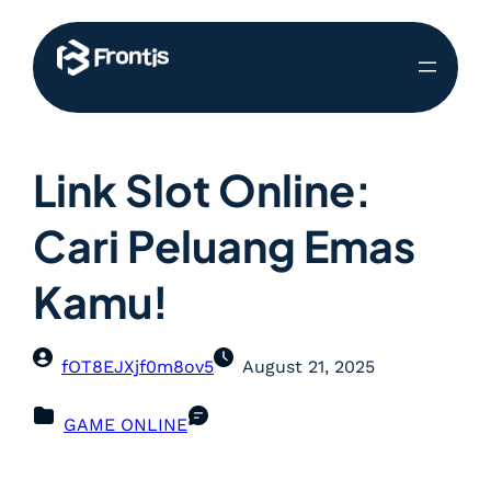
Link Slot Online:
Cari Peluang Emas
Kamu!
fOT8EJXjf0m8ov5
August 21, 2025
GAME ONLINE