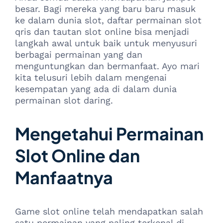
besar. Bagi mereka yang baru baru masuk
ke dalam dunia slot, daftar permainan slot
qris dan tautan slot online bisa menjadi
langkah awal untuk baik untuk menyusuri
berbagai permainan yang dan
menguntungkan dan bermanfaat. Ayo mari
kita telusuri lebih dalam mengenai
kesempatan yang ada di dalam dunia
permainan slot daring.
Mengetahui Permainan
Slot Online dan
Manfaatnya
Game slot online telah mendapatkan salah
satu permainan yang paling terkenal di