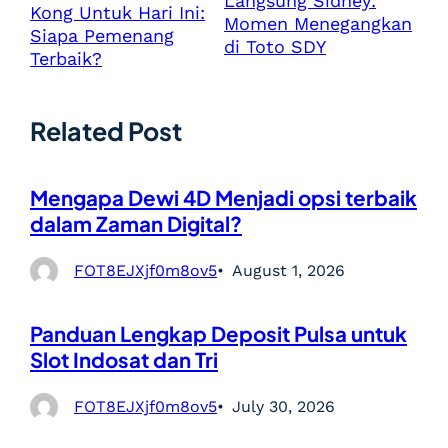
Langsung Sidney:
Kong Untuk Hari Ini:
Momen Menegangkan
Siapa Pemenang
di Toto SDY
Terbaik?
Related Post
Mengapa Dewi 4D Menjadi opsi terbaik
dalam Zaman Digital?
FOT8EJXjf0m8ov5
August 1, 2026
Panduan Lengkap Deposit Pulsa untuk
Slot Indosat dan Tri
FOT8EJXjf0m8ov5
July 30, 2026