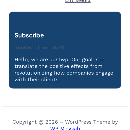
Lift Media
Subscribe
[mc4wp_form id=9]
Hello, we are Justwp. Our goal is to
translate the positive effects from
revolutionizing how companies engage
with their clients
Copyright @ 2026 – WordPress Theme by
WP Messiah