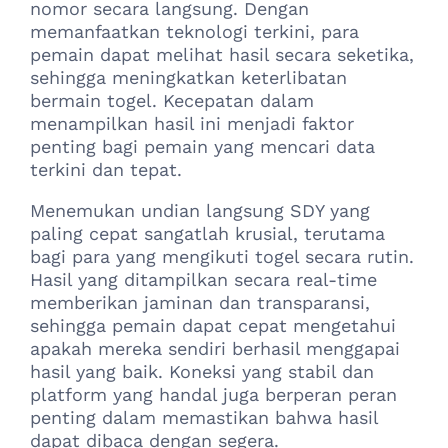
nomor secara langsung. Dengan
memanfaatkan teknologi terkini, para
pemain dapat melihat hasil secara seketika,
sehingga meningkatkan keterlibatan
bermain togel. Kecepatan dalam
menampilkan hasil ini menjadi faktor
penting bagi pemain yang mencari data
terkini dan tepat.
Menemukan undian langsung SDY yang
paling cepat sangatlah krusial, terutama
bagi para yang mengikuti togel secara rutin.
Hasil yang ditampilkan secara real-time
memberikan jaminan dan transparansi,
sehingga pemain dapat cepat mengetahui
apakah mereka sendiri berhasil menggapai
hasil yang baik. Koneksi yang stabil dan
platform yang handal juga berperan peran
penting dalam memastikan bahwa hasil
dapat dibaca dengan segera.