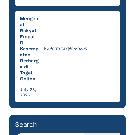
Mengen
al
Rakyat
Empat
D:
Kesemp
by fOT8EJXjf0m8ov5
atan
Berharg
a di
Togel
Online
July 28,
2026
Search