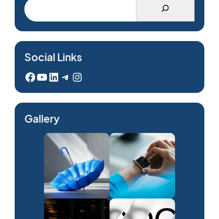
Social Links
Facebook
YouTube
LinkedIn
Telegram
Instagram
Gallery