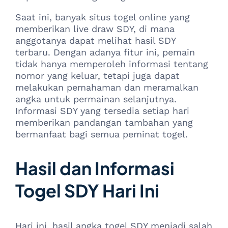
Saat ini, banyak situs togel online yang
memberikan live draw SDY, di mana
anggotanya dapat melihat hasil SDY
terbaru. Dengan adanya fitur ini, pemain
tidak hanya memperoleh informasi tentang
nomor yang keluar, tetapi juga dapat
melakukan pemahaman dan meramalkan
angka untuk permainan selanjutnya.
Informasi SDY yang tersedia setiap hari
memberikan pandangan tambahan yang
bermanfaat bagi semua peminat togel.
Hasil dan Informasi
Togel SDY Hari Ini
Hari ini, hasil angka togel SDY menjadi salah