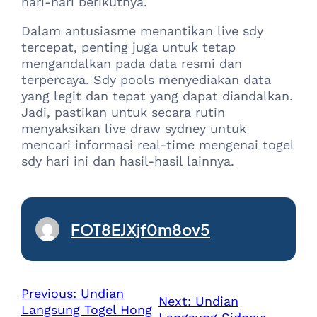
hari-hari berikutnya.
Dalam antusiasme menantikan live sdy
tercepat, penting juga untuk tetap
mengandalkan pada data resmi dan
terpercaya. Sdy pools menyediakan data
yang legit dan tepat yang dapat diandalkan.
Jadi, pastikan untuk secara rutin
menyaksikan live draw sydney untuk
mencari informasi real-time mengenai togel
sdy hari ini dan hasil-hasil lainnya.
FOT8EJXjf0m8ov5
Previous:
Undian
Next:
Undian
Langsung Togel Hong