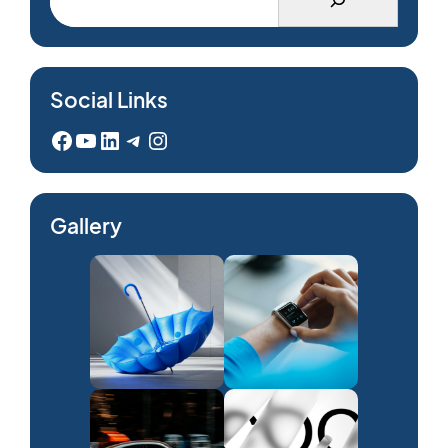
Social Links
Facebook
YouTube
LinkedIn
Telegram
Instagram
Gallery