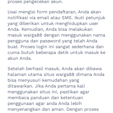
proses pengecekan akun.
Usai mengisi form pendaftaran, Anda akan
notifikasi via email atau SMS. Ikuti petunjuk
yang diberikan untuk menghidupkan user
Anda. Kemudian, Anda bisa melakukan
masuk warga88 dengan menggunakan nama
pengguna dan password yang telah Anda
buat. Proses login ini sangat sederhana dan
cuma butuh beberapa detik untuk masuk ke
akun Anda.
Setelah berhasil masuk, Anda akan dibawa
halaman utama situs warga88 dimana Anda
bisa menyusuri kemudahan yang
ditawarkan. Jika Anda pertama kali
menggunakan situs ini, pastikan agar
membaca panduan dan ketentuan
penggunaan agar anda Anda lebih
menyenangkan dan aman. Dengan proses