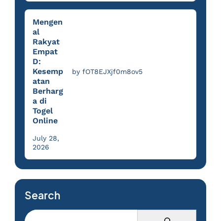
Mengen
al
Rakyat
Empat
D:
Kesemp
by fOT8EJXjf0m8ov5
atan
Berharg
a di
Togel
Online
July 28,
2026
Search