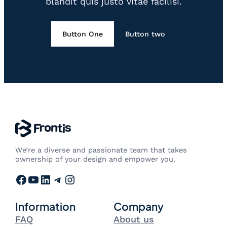
blandit quis justo vitae facilisi.
Button One
Button two
We’re a diverse and passionate team that takes
ownership of your design and empower you.
Facebook
YouTube
LinkedIn
Telegram
Instagram
Information
Company
FAQ
About us