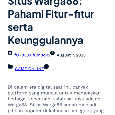
Situs Warga88:
Pahami Fitur-fitur
serta
Keunggulannya
fOT8EJXjf0m8ov5
August 7, 2025
GAME ONLINE
Di dalam era digital saat ini, banyak
platform yang muncul untuk memuaskan
berbagai keperluan, salah satunya adalah
Warga88. Situs Warga88 sudah menjadi
pilihan populer di kalangan pengguna yang