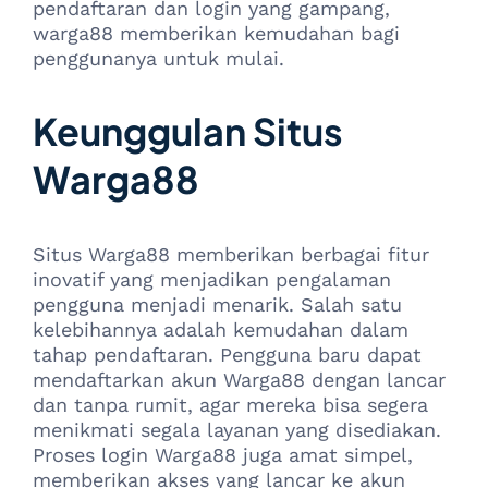
pendaftaran dan login yang gampang,
warga88 memberikan kemudahan bagi
penggunanya untuk mulai.
Keunggulan Situs
Warga88
Situs Warga88 memberikan berbagai fitur
inovatif yang menjadikan pengalaman
pengguna menjadi menarik. Salah satu
kelebihannya adalah kemudahan dalam
tahap pendaftaran. Pengguna baru dapat
mendaftarkan akun Warga88 dengan lancar
dan tanpa rumit, agar mereka bisa segera
menikmati segala layanan yang disediakan.
Proses login Warga88 juga amat simpel,
memberikan akses yang lancar ke akun