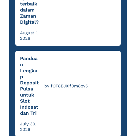
terbaik
dalam
Zaman
Digital?
August 1,
2026
Pandua
n
Lengka
p
Deposit
by fOT8EJXjf0m8ov5
Pulsa
untuk
Slot
Indosat
dan Tri
July 30,
2026