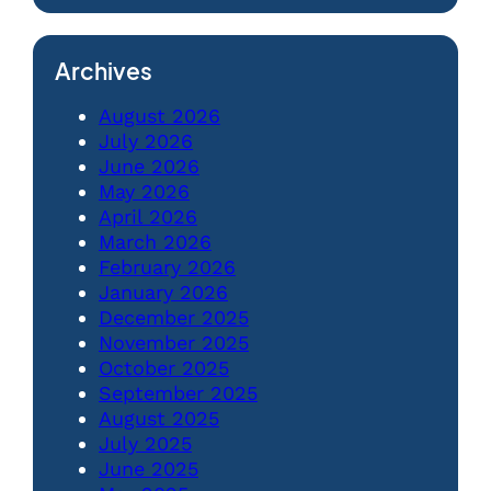
Archives
August 2026
July 2026
June 2026
May 2026
April 2026
March 2026
February 2026
January 2026
December 2025
November 2025
October 2025
September 2025
August 2025
July 2025
June 2025