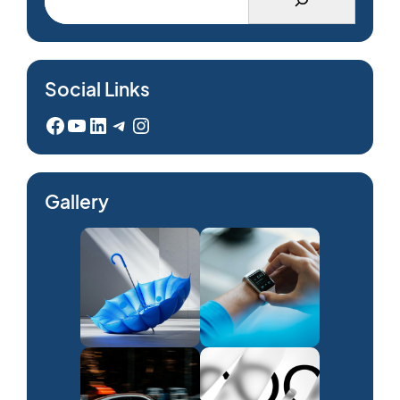
Social Links
Facebook
YouTube
LinkedIn
Telegram
Instagram
Gallery