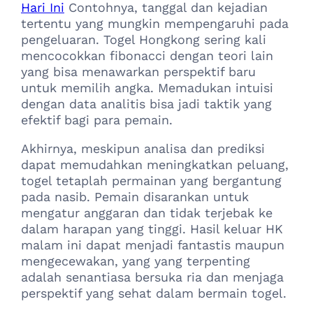
Hari Ini
Contohnya, tanggal dan kejadian
tertentu yang mungkin mempengaruhi pada
pengeluaran. Togel Hongkong sering kali
mencocokkan fibonacci dengan teori lain
yang bisa menawarkan perspektif baru
untuk memilih angka. Memadukan intuisi
dengan data analitis bisa jadi taktik yang
efektif bagi para pemain.
Akhirnya, meskipun analisa dan prediksi
dapat memudahkan meningkatkan peluang,
togel tetaplah permainan yang bergantung
pada nasib. Pemain disarankan untuk
mengatur anggaran dan tidak terjebak ke
dalam harapan yang tinggi. Hasil keluar HK
malam ini dapat menjadi fantastis maupun
mengecewakan, yang yang terpenting
adalah senantiasa bersuka ria dan menjaga
perspektif yang sehat dalam bermain togel.