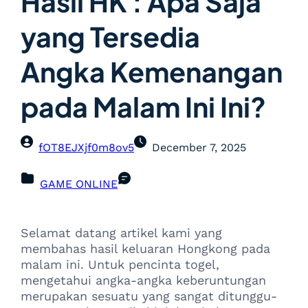
Hasil HK : Apa Saja
yang Tersedia
Angka Kemenangan
pada Malam Ini Ini?
fOT8EJXjf0m8ov5
December 7, 2025
GAME ONLINE
Selamat datang artikel kami yang
membahas hasil keluaran Hongkong pada
malam ini. Untuk pencinta togel,
mengetahui angka-angka keberuntungan
merupakan sesuatu yang sangat ditunggu-