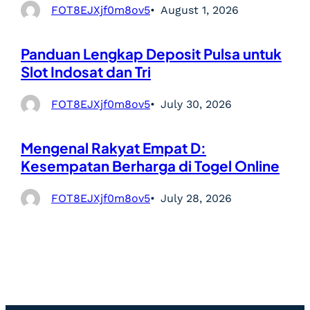
FOT8EJXjf0m8ov5
August 1, 2026
Panduan Lengkap Deposit Pulsa untuk
Slot Indosat dan Tri
FOT8EJXjf0m8ov5
July 30, 2026
Mengenal Rakyat Empat D:
Kesempatan Berharga di Togel Online
FOT8EJXjf0m8ov5
July 28, 2026