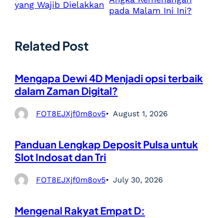
yang Wajib Dielakkan
pada Malam Ini Ini?
Related Post
Mengapa Dewi 4D Menjadi opsi terbaik
dalam Zaman Digital?
FOT8EJXjf0m8ov5
August 1, 2026
Panduan Lengkap Deposit Pulsa untuk
Slot Indosat dan Tri
FOT8EJXjf0m8ov5
July 30, 2026
Mengenal Rakyat Empat D: