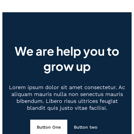
We are help you to
grow up
Lorem ipsum dolor sit amet consectetur. Ac
aliquam mauris nulla non senectus mauris
bibendum. Libero risus ultrices feugiat
blandit quis justo vitae facilisi.
Button One
Button two