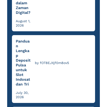
dalam
Zaman
Digital?
August 1,
2026
Pandua
n
Lengka
p
Deposit
by fOT8EJXjf0m8ov5
Pulsa
untuk
Slot
Indosat
dan Tri
July 30,
2026