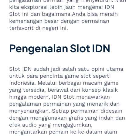
kita eksplorasi lebih jauh mengenai IDN
Slot ini dan bagaimana Anda bisa meraih
kemenangan besar dengan permainan
terfavorit di negeri ini.
Pengenalan Slot IDN
Slot IDN sudah jadi salah satu opini utama
untuk para pencinta game slot seperti
Indonesia. Melalui berbagai macam game
yang tersedia, berawal dari konsep klasik
hingga modern, IDN Slot menawarkan
pengalaman permainan yang menarik dan
menyenangkan. Setiap permainan didesain
dengan menggunakan grafis yang indah dan
efek audio yang mengagumkan,
mengantarkan pemain ke ke dalam alam