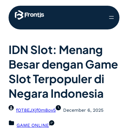
IDN Slot: Menang
Besar dengan Game
Slot Terpopuler di
Negara Indonesia
fOT8EJXjf0m8ov5
December 6, 2025
GAME ONLINE