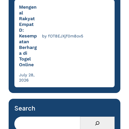
Mengen
al
Rakyat
Empat
D:
Kesemp
by fOT8EJXjf0m8ov5
atan
Berharg
a di
Togel
Online
July 28,
2026
Search