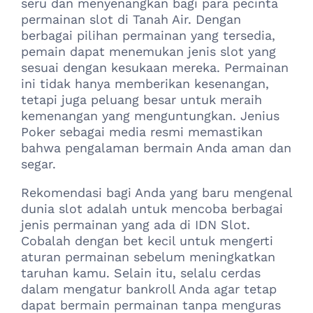
seru dan menyenangkan bagi para pecinta
permainan slot di Tanah Air. Dengan
berbagai pilihan permainan yang tersedia,
pemain dapat menemukan jenis slot yang
sesuai dengan kesukaan mereka. Permainan
ini tidak hanya memberikan kesenangan,
tetapi juga peluang besar untuk meraih
kemenangan yang menguntungkan. Jenius
Poker sebagai media resmi memastikan
bahwa pengalaman bermain Anda aman dan
segar.
Rekomendasi bagi Anda yang baru mengenal
dunia slot adalah untuk mencoba berbagai
jenis permainan yang ada di IDN Slot.
Cobalah dengan bet kecil untuk mengerti
aturan permainan sebelum meningkatkan
taruhan kamu. Selain itu, selalu cerdas
dalam mengatur bankroll Anda agar tetap
dapat bermain permainan tanpa menguras