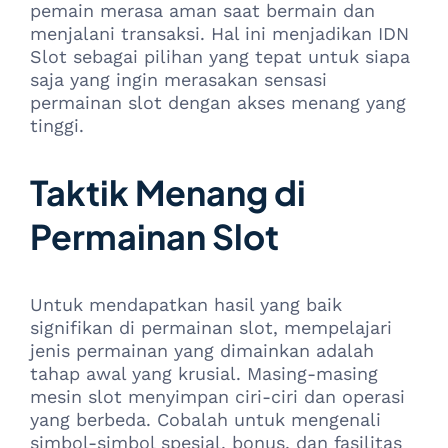
pemain merasa aman saat bermain dan
menjalani transaksi. Hal ini menjadikan IDN
Slot sebagai pilihan yang tepat untuk siapa
saja yang ingin merasakan sensasi
permainan slot dengan akses menang yang
tinggi.
Taktik Menang di
Permainan Slot
Untuk mendapatkan hasil yang baik
signifikan di permainan slot, mempelajari
jenis permainan yang dimainkan adalah
tahap awal yang krusial. Masing-masing
mesin slot menyimpan ciri-ciri dan operasi
yang berbeda. Cobalah untuk mengenali
simbol-simbol spesial, bonus, dan fasilitas