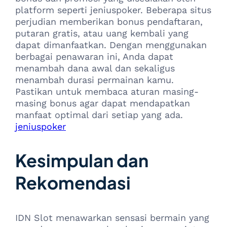
platform seperti jeniuspoker. Beberapa situs
perjudian memberikan bonus pendaftaran,
putaran gratis, atau uang kembali yang
dapat dimanfaatkan. Dengan menggunakan
berbagai penawaran ini, Anda dapat
menambah dana awal dan sekaligus
menambah durasi permainan kamu.
Pastikan untuk membaca aturan masing-
masing bonus agar dapat mendapatkan
manfaat optimal dari setiap yang ada.
jeniuspoker
Kesimpulan dan
Rekomendasi
IDN Slot menawarkan sensasi bermain yang