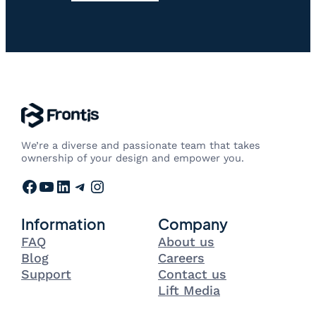
We’re a diverse and passionate team that takes
ownership of your design and empower you.
Facebook
YouTube
LinkedIn
Telegram
Instagram
Information
Company
FAQ
About us
Blog
Careers
Support
Contact us
Lift Media