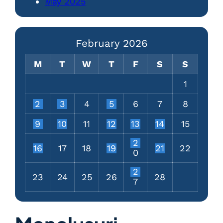
May 2025
February 2026
M
T
W
T
F
S
S
1
2
3
4
5
6
7
8
9
10
11
12
13
14
15
2
16
17
18
19
21
22
0
2
23
24
25
26
28
7