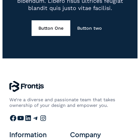
bibendum. Libero risus ultrices feugiat
blandit quis justo vitae facilisi.
Button One
Button two
We’re a diverse and passionate team that takes
ownership of your design and empower you.
Facebook
YouTube
LinkedIn
Telegram
Instagram
Information
Company