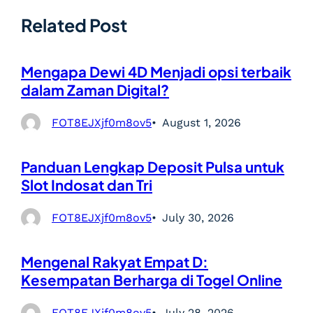
Related Post
Mengapa Dewi 4D Menjadi opsi terbaik
dalam Zaman Digital?
FOT8EJXjf0m8ov5
August 1, 2026
Panduan Lengkap Deposit Pulsa untuk
Slot Indosat dan Tri
FOT8EJXjf0m8ov5
July 30, 2026
Mengenal Rakyat Empat D:
Kesempatan Berharga di Togel Online
FOT8EJXjf0m8ov5
July 28, 2026