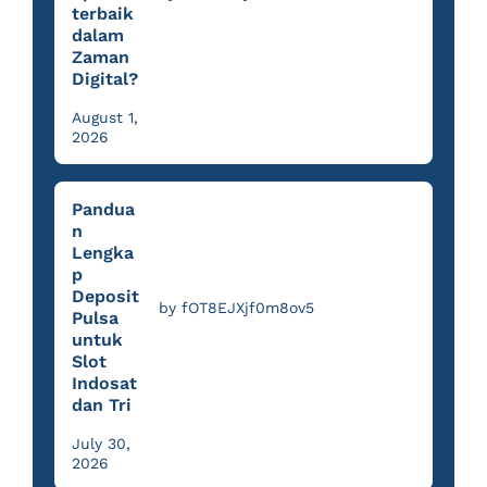
terbaik
dalam
Zaman
Digital?
August 1,
2026
Pandua
n
Lengka
p
Deposit
by fOT8EJXjf0m8ov5
Pulsa
untuk
Slot
Indosat
dan Tri
July 30,
2026