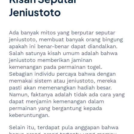
Jeniustoto
Ada banyak mitos yang berputar seputar
jeniustoto, membuat banyak orang bingung
apakah ini benar-benar dapat diandalkan.
Salah satunya kisah umum adalah bahwa
jeniustoto memberikan jaminan
kemenangan pada permainan togel.
Sebagian individu percaya bahwa dengan
memakai sistem atau jeniustoto, mereka
pasti akan memenangkan hadiah besar.
Namun, faktanya adalah tidak ada cara yang
dapat menjamin kemenangan dalam
permainan yang bergantung kepada
keberuntungan.
Selain itu, terdapat pula anggapan bahwa