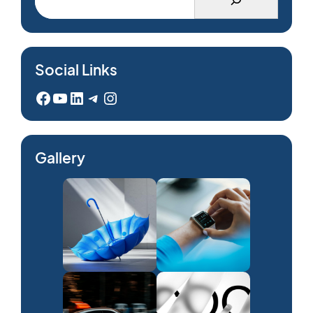
Social Links
Facebook
YouTube
LinkedIn
Telegram
Instagram
Gallery