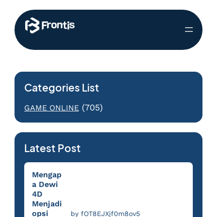
Categories List
(705)
GAME ONLINE
Latest Post
Mengap
a Dewi
4D
Menjadi
opsi
by fOT8EJXjf0m8ov5