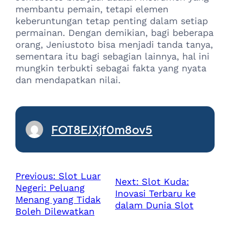
membantu pemain, tetapi elemen
keberuntungan tetap penting dalam setiap
permainan. Dengan demikian, bagi beberapa
orang, Jeniustoto bisa menjadi tanda tanya,
sementara itu bagi sebagian lainnya, hal ini
mungkin terbukti sebagai fakta yang nyata
dan mendapatkan nilai.
FOT8EJXjf0m8ov5
Previous:
Slot Luar
Next:
Slot Kuda:
Negeri: Peluang
Inovasi Terbaru ke
Menang yang Tidak
dalam Dunia Slot
Boleh Dilewatkan