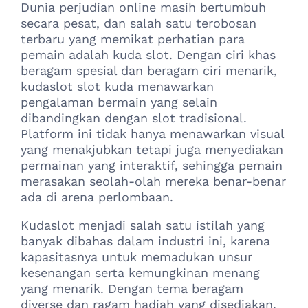
Dunia perjudian online masih bertumbuh
secara pesat, dan salah satu terobosan
terbaru yang memikat perhatian para
pemain adalah kuda slot. Dengan ciri khas
beragam spesial dan beragam ciri menarik,
kudaslot slot kuda menawarkan
pengalaman bermain yang selain
dibandingkan dengan slot tradisional.
Platform ini tidak hanya menawarkan visual
yang menakjubkan tetapi juga menyediakan
permainan yang interaktif, sehingga pemain
merasakan seolah-olah mereka benar-benar
ada di arena perlombaan.
Kudaslot menjadi salah satu istilah yang
banyak dibahas dalam industri ini, karena
kapasitasnya untuk memadukan unsur
kesenangan serta kemungkinan menang
yang menarik. Dengan tema beragam
diverse dan ragam hadiah yang disediakan,