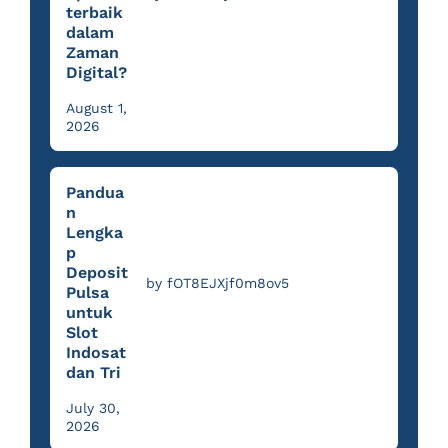
terbaik
dalam
Zaman
Digital?
August 1,
2026
Pandua
n
Lengka
p
Deposit
by fOT8EJXjf0m8ov5
Pulsa
untuk
Slot
Indosat
dan Tri
July 30,
2026