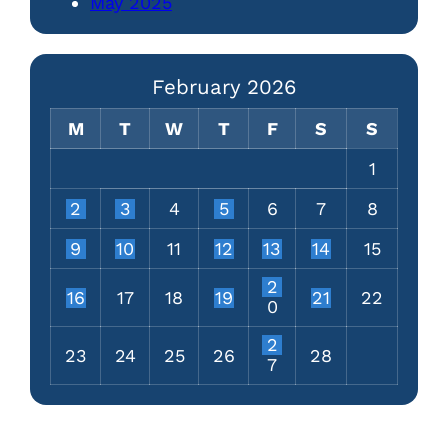
May 2025
February 2026
M
T
W
T
F
S
S
1
2
3
4
5
6
7
8
9
10
11
12
13
14
15
2
16
17
18
19
21
22
0
2
23
24
25
26
28
7