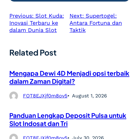
Previous:
Slot Kuda:
Next:
Supertogel:
Inovasi Terbaru ke
Antara Fortuna dan
dalam Dunia Slot
Taktik
Related Post
Mengapa Dewi 4D Menjadi opsi terbaik
dalam Zaman Digital?
FOT8EJXjf0m8ov5
August 1, 2026
Panduan Lengkap Deposit Pulsa untuk
Slot Indosat dan Tri
FOT8EJXjf0m8ov5
July 30, 2026