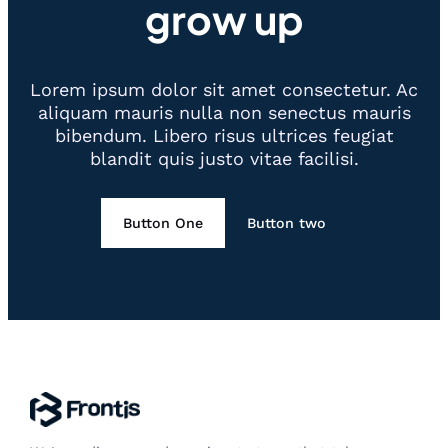
grow up
Lorem ipsum dolor sit amet consectetur. Ac
aliquam mauris nulla non senectus mauris
bibendum. Libero risus ultrices feugiat
blandit quis justo vitae facilisi.
Button One
Button two