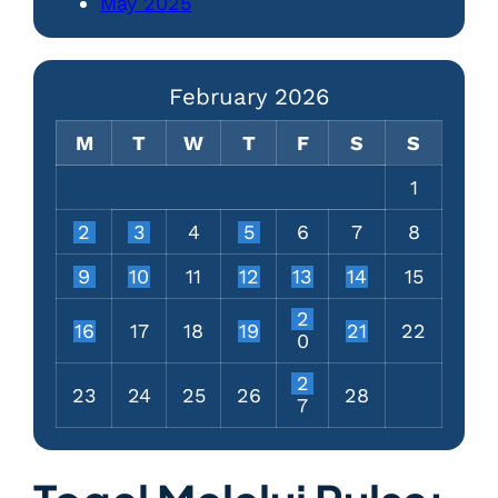
May 2025
February 2026
M
T
W
T
F
S
S
1
2
3
4
5
6
7
8
9
10
11
12
13
14
15
2
16
17
18
19
21
22
0
2
23
24
25
26
28
7