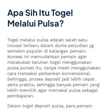
Apa Sih Itu Togel
Melalui Pulsa?
Togel melalui pulsa adalah salah satu
inovasi terbaru dalam dunia perjudian yg
semakin populer di kalangan pemain.
Konsep ini memudahkan pemain agar
melakukan taruhan togel menggunakan
pulsa ponsel itu, tanpa mesti menggunakan
cara transaksi perbankan konvensional.
Sehingga, proses deposit jadi lebih cepat
serta praktis, sehingga banyak pemain yang
lebih memilih agar memakai pulsa sebagai
pembayaran.
Dalam togel deposit pulsa, para pemain