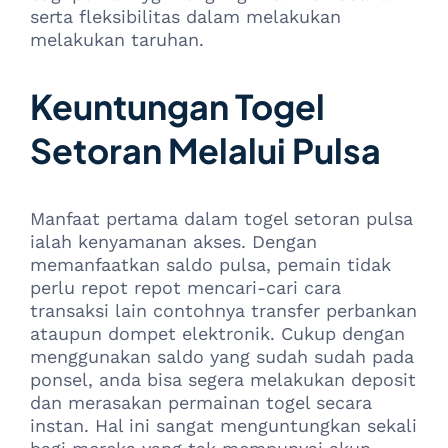
serta fleksibilitas dalam melakukan
melakukan taruhan.
Keuntungan Togel
Setoran Melalui Pulsa
Manfaat pertama dalam togel setoran pulsa
ialah kenyamanan akses. Dengan
memanfaatkan saldo pulsa, pemain tidak
perlu repot repot mencari-cari cara
transaksi lain contohnya transfer perbankan
ataupun dompet elektronik. Cukup dengan
menggunakan saldo yang sudah sudah pada
ponsel, anda bisa segera melakukan deposit
dan merasakan permainan togel secara
instan. Hal ini sangat menguntungkan sekali