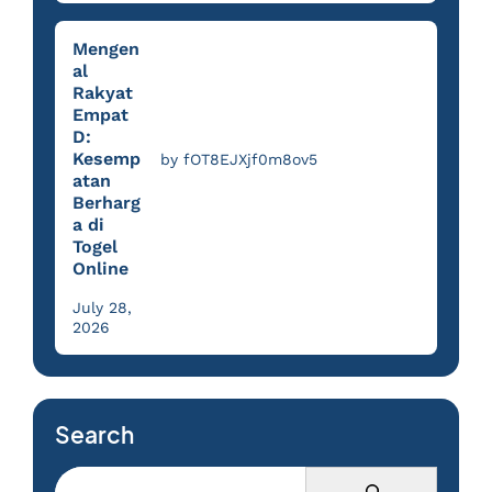
Mengen
al
Rakyat
Empat
D:
Kesemp
by fOT8EJXjf0m8ov5
atan
Berharg
a di
Togel
Online
July 28,
2026
Search