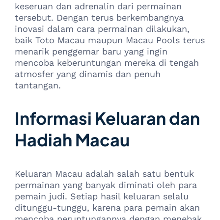
keseruan dan adrenalin dari permainan
tersebut. Dengan terus berkembangnya
inovasi dalam cara permainan dilakukan,
baik Toto Macau maupun Macau Pools terus
menarik penggemar baru yang ingin
mencoba keberuntungan mereka di tengah
atmosfer yang dinamis dan penuh
tantangan.
Informasi Keluaran dan
Hadiah Macau
Keluaran Macau adalah salah satu bentuk
permainan yang banyak diminati oleh para
pemain judi. Setiap hasil keluaran selalu
ditunggu-tunggu, karena para pemain akan
mencoba peruntungannya dengan menebak