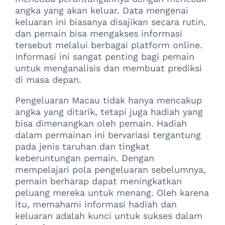
angka yang akan keluar. Data mengenai
keluaran ini biasanya disajikan secara rutin,
dan pemain bisa mengakses informasi
tersebut melalui berbagai platform online.
Informasi ini sangat penting bagi pemain
untuk menganalisis dan membuat prediksi
di masa depan.
Pengeluaran Macau tidak hanya mencakup
angka yang ditarik, tetapi juga hadiah yang
bisa dimenangkan oleh pemain. Hadiah
dalam permainan ini bervariasi tergantung
pada jenis taruhan dan tingkat
keberuntungan pemain. Dengan
mempelajari pola pengeluaran sebelumnya,
pemain berharap dapat meningkatkan
peluang mereka untuk menang. Oleh karena
itu, memahami informasi hadiah dan
keluaran adalah kunci untuk sukses dalam