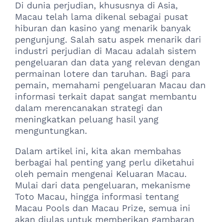
Di dunia perjudian, khususnya di Asia,
Macau telah lama dikenal sebagai pusat
hiburan dan kasino yang menarik banyak
pengunjung. Salah satu aspek menarik dari
industri perjudian di Macau adalah sistem
pengeluaran dan data yang relevan dengan
permainan lotere dan taruhan. Bagi para
pemain, memahami pengeluaran Macau dan
informasi terkait dapat sangat membantu
dalam merencanakan strategi dan
meningkatkan peluang hasil yang
menguntungkan.
Dalam artikel ini, kita akan membahas
berbagai hal penting yang perlu diketahui
oleh pemain mengenai Keluaran Macau.
Mulai dari data pengeluaran, mekanisme
Toto Macau, hingga informasi tentang
Macau Pools dan Macau Prize, semua ini
akan diulas untuk memberikan gambaran