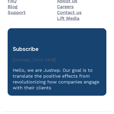
FAQ
About us
Blog
Careers
Support
Contact us
Lift Media
Subscribe
[mc4wp_form id=9]
Hello, we are Justwp. Our goal is to
translate the positive effects from
revolutionizing how companies engage
with their clients