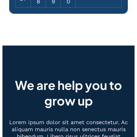
8
9
0
We are help you to
grow up
Lorem ipsum dolor sit amet consectetur. Ac
aliquam mauris nulla non senectus mauris
bibendum. Libero risus ultrices feugiat