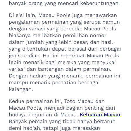
banyak orang yang mencari keberuntungan.
Di sisi lain, Macau Pools juga menawarkan
pengalaman permainan yang serupa namun
dengan variasi yang berbeda. Macau Pools
biasanya melibatkan pemilihan nomor
dalam jumlah yang lebih besar, dan hasil
yang ditentukan dapat berasal dari berbagai
jenis undian. Hal ini membuat Macau Pools
lebih menarik bagi mereka yang menyukai
variasi dan tantangan dalam permainan.
Dengan hadiah yang menarik, permainan ini
mampu menarik perhatian berbagai
kalangan.
Kedua permainan ini, Toto Macau dan
Macau Pools, menjadi bagian penting dari
budaya perjudian di Macau.
Keluaran Macau
Banyak pemain yang tidak hanya bertaruh
demi hadiah, tetapi juga merasakan