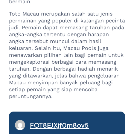
bermain.
Toto Macau merupakan salah satu jenis
permainan yang populer di kalangan pecinta
judi. Pemain dapat memasang taruhan pada
angka-angka tertentu dengan harapan
angka tersebut muncul dalam hasil
keluaran. Selain itu, Macau Pools juga
menawarkan pilihan lain bagi pemain untuk
mengeksplorasi berbagai cara memasang
taruhan. Dengan berbagai hadiah menarik
yang ditawarkan, jelas bahwa pengeluaran
Macau menyimpan banyak peluang bagi
setiap pemain yang siap mencoba
peruntungannya.
FOT8EJXjf0m8ov5