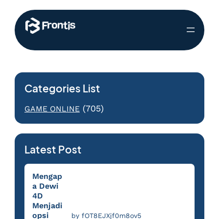
Categories List
(705)
GAME ONLINE
Latest Post
Mengap
a Dewi
4D
Menjadi
opsi
by fOT8EJXjf0m8ov5