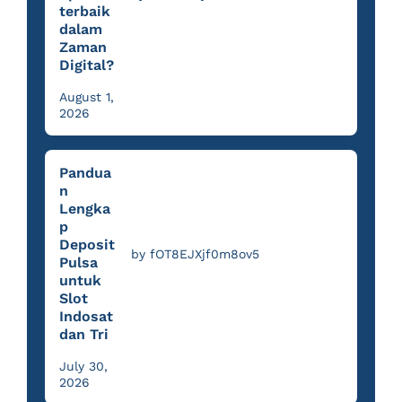
terbaik
dalam
Zaman
Digital?
August 1,
2026
Pandua
n
Lengka
p
Deposit
by fOT8EJXjf0m8ov5
Pulsa
untuk
Slot
Indosat
dan Tri
July 30,
2026