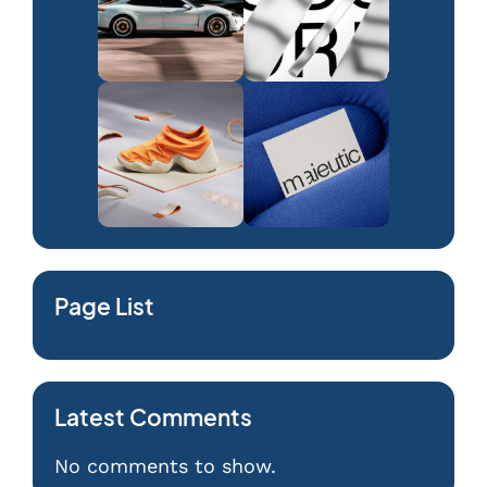
Page List
Latest Comments
No comments to show.