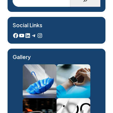
Social Links
Facebook
YouTube
LinkedIn
Telegram
Instagram
Gallery