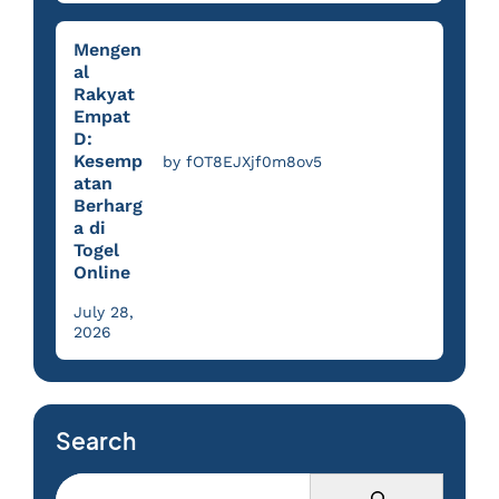
Mengen
al
Rakyat
Empat
D:
Kesemp
by fOT8EJXjf0m8ov5
atan
Berharg
a di
Togel
Online
July 28,
2026
Search