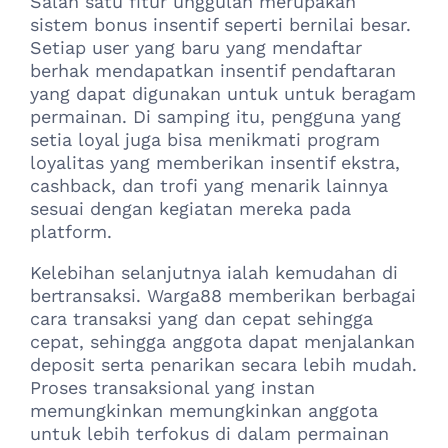
Salah satu fitur unggulan merupakan
sistem bonus insentif seperti bernilai besar.
Setiap user yang baru yang mendaftar
berhak mendapatkan insentif pendaftaran
yang dapat digunakan untuk untuk beragam
permainan. Di samping itu, pengguna yang
setia loyal juga bisa menikmati program
loyalitas yang memberikan insentif ekstra,
cashback, dan trofi yang menarik lainnya
sesuai dengan kegiatan mereka pada
platform.
Kelebihan selanjutnya ialah kemudahan di
bertransaksi. Warga88 memberikan berbagai
cara transaksi yang dan cepat sehingga
cepat, sehingga anggota dapat menjalankan
deposit serta penarikan secara lebih mudah.
Proses transaksional yang instan
memungkinkan memungkinkan anggota
untuk lebih terfokus di dalam permainan