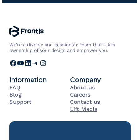
We’re a diverse and passionate team that takes
ownership of your design and empower you.
Facebook
YouTube
LinkedIn
Telegram
Instagram
Information
Company
FAQ
About us
Blog
Careers
Support
Contact us
Lift Media