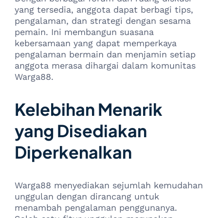
yang tersedia, anggota dapat berbagi tips,
pengalaman, dan strategi dengan sesama
pemain. Ini membangun suasana
kebersamaan yang dapat memperkaya
pengalaman bermain dan menjamin setiap
anggota merasa dihargai dalam komunitas
Warga88.
Kelebihan Menarik
yang Disediakan
Diperkenalkan
Warga88 menyediakan sejumlah kemudahan
unggulan dengan dirancang untuk
menambah pengalaman penggunanya.