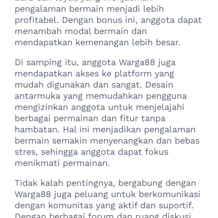
pengalaman bermain menjadi lebih
profitabel. Dengan bonus ini, anggota dapat
menambah modal bermain dan
mendapatkan kemenangan lebih besar.
Di samping itu, anggota Warga88 juga
mendapatkan akses ke platform yang
mudah digunakan dan sangat. Desain
antarmuka yang memudahkan pengguna
mengizinkan anggota untuk menjelajahi
berbagai permainan dan fitur tanpa
hambatan. Hal ini menjadikan pengalaman
bermain semakin menyenangkan dan bebas
stres, sehingga anggota dapat fokus
menikmati permainan.
Tidak kalah pentingnya, bergabung dengan
Warga88 juga peluang untuk berkomunikasi
dengan komunitas yang aktif dan suportif.
Dengan berbagai forum dan ruang diskusi