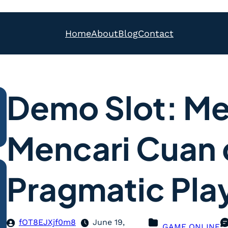
Home
About
Blog
Contact
Demo Slot: Me
Mencari Cuan 
Pragmatic Pla
fOT8EJXjf0m8
June 19,
GAME ONLINE