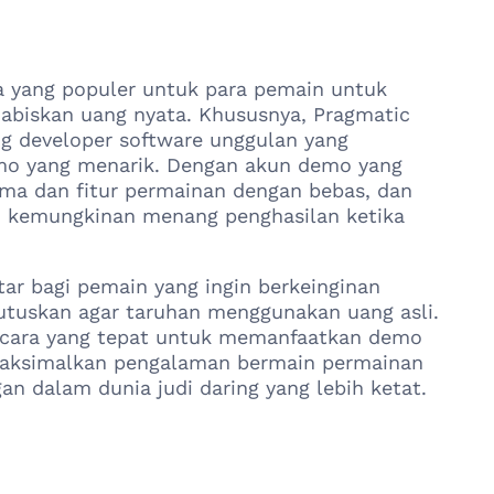
ra yang populer untuk para pemain untuk
abiskan uang nyata. Khususnya, Pragmatic
g developer software unggulan yang
mo yang menarik. Dengan akun demo yang
ema dan fitur permainan dengan bebas, dan
n kemungkinan menang penghasilan ketika
r bagi pemain yang ingin berkeinginan
skan agar taruhan menggunakan uang asli.
 cara yang tepat untuk memanfaatkan demo
emaksimalkan pengalaman bermain permainan
 dalam dunia judi daring yang lebih ketat.