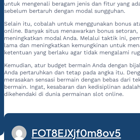
untuk mengenali beragam jenis dan fitur yang ad
sebelum bertaruh dengan modal sungguhan.
Selain itu, cobalah untuk menggunakan bonus ata
online. Banyak situs menawarkan bonus setoran, s
meningkatkan modal Anda. Melalui taktik ini, pe
lama dan meningkatkan kemungkinan untuk mena
ketentuan yang berlaku agar tidak mengalami rug
Kemudian, atur budget bermain Anda dengan bijak
Anda pertaruhkan dan tetap pada angka itu. Den
merasakan sensasi bermain dengan bebas dari te
bermain. Ingat, kesabaran dan kedisiplinan adal
dikehendaki di dunia permainan slot online.
FOT8EJXjf0m8ov5