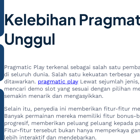
Kelebihan Pragmat
Unggul
Pragmatic Play terkenal sebagai salah satu pem
di seluruh dunia. Salah satu kekuatan terbesar y
ditawarkan.
pragmatic play
Lewat sejumlah jenis, 
mencari demo slot yang sesuai dengan pilihan m
semakin menarik dan mengasyikkan.
Selain itu, penyedia ini memberikan fitur-fitur 
Banyak permainan mereka memiliki fitur bonus-bo
progresif, memberikan peluang peluang kepada 
Fitur-fitur tersebut bukan hanya memperkaya ga
lebih interaktif dan mendebarkan.