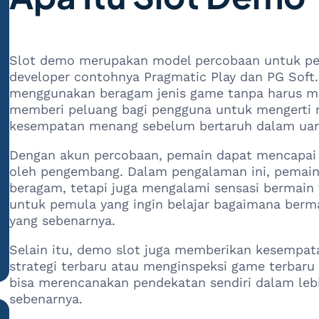
Slot demo merupakan model percobaan untuk perm
developer contohnya Pragmatic Play dan PG Soft
menggunakan beragam jenis game tanpa harus m
memberi peluang bagi pengguna untuk mengerti m
kesempatan menang sebelum bertaruh dalam ua
Dengan akun percobaan, pemain dapat mencapai 
oleh pengembang. Dalam pengalaman ini, pemain 
beragam, tetapi juga mengalami sensasi bermain t
untuk pemula yang ingin belajar bagaimana berma
yang sebenarnya.
Selain itu, demo slot juga memberikan kesempa
strategi terbaru atau menginspeksi game terbaru 
bisa merencanakan pendekatan sendiri dalam lebih
sebenarnya.