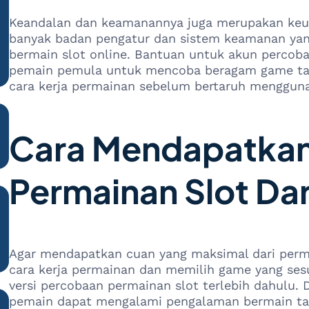
Keandalan dan keamanannya juga merupakan keung
banyak badan pengatur dan sistem keamanan yan
bermain slot online. Bantuan untuk akun percob
pemain pemula untuk mencoba beragam game tan
cara kerja permainan sebelum bertaruh menggun
Cara Mendapatkan
Permainan Slot Da
Agar mendapatkan cuan yang maksimal dari perma
cara kerja permainan dan memilih game yang ses
versi percobaan permainan slot terlebih dahulu
pemain dapat mengalami pengalaman bermain tanp