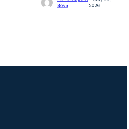
8ov5
2026