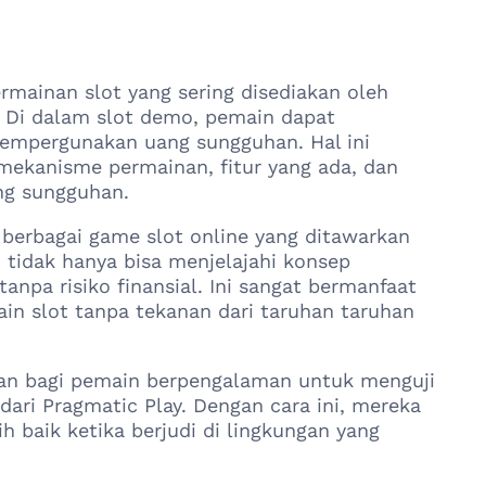
ainan slot yang sering disediakan oleh
. Di dalam slot demo, pemain dapat
empergunakan uang sungguhan. Hal ini
ekanisme permainan, fitur yang ada, dan
ng sungguhan.
berbagai game slot online yang ditawarkan
tidak hanya bisa menjelajahi konsep
anpa risiko finansial. Ini sangat bermanfaat
in slot tanpa tekanan dari taruhan taruhan
tan bagi pemain berpengalaman untuk menguji
dari Pragmatic Play. Dengan cara ini, mereka
 baik ketika berjudi di lingkungan yang