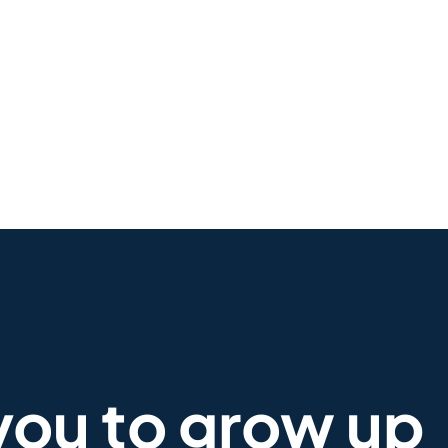
you to grow up