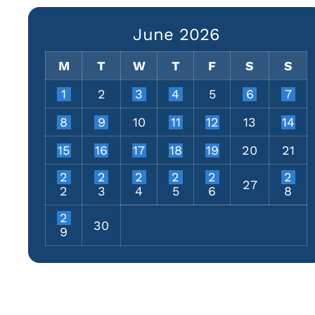
June 2026
M
T
W
T
F
S
S
1
2
3
4
5
6
7
8
9
10
11
12
13
14
15
16
17
18
19
20
21
2
2
2
2
2
2
27
2
3
4
5
6
8
2
30
9