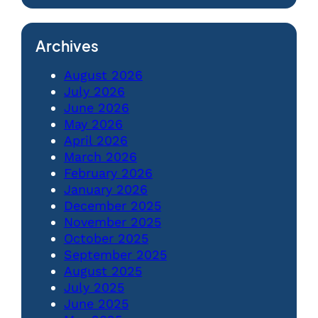
Archives
August 2026
July 2026
June 2026
May 2026
April 2026
March 2026
February 2026
January 2026
December 2025
November 2025
October 2025
September 2025
August 2025
July 2025
June 2025