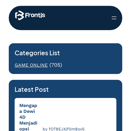
Categories List
(705)
GAME ONLINE
Latest Post
Mengap
a Dewi
4D
Menjadi
opsi
by fOT8EJXjf0m8ov5