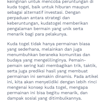
keinginan untuk mencoba peruntungan di
kuda togel, baik untuk hiburan maupun
sebagai alternatif investasi. Dengan
perpaduan antara strategi dan
keberuntungan, kudatogel memberikan
pengalaman bermain yang unik serta
menarik bagi para pelakunya.
Kuda togel tidak hanya permainan biasa
yang sederhana, melainkan dan juga
menumbuhkan beraneka komunitas dan
budaya yang mengelilinginya. Pemain-
pemain sering kali membagikan trik, taktik,
serta juga prediksi hasil yang membuat
permainan ini semakin dinamis. Pada artikel
ini, kita akan menyelidiki dengan lebih rinci
mengenai konsep kuda togel, mengapa
permainan ini bisa begitu menarik, dan
dampak sosial yang ditimbulkannya.