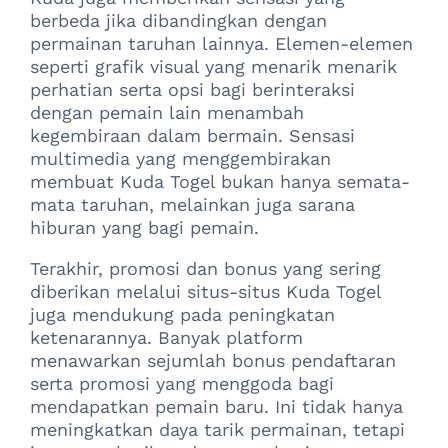
berbeda jika dibandingkan dengan
permainan taruhan lainnya. Elemen-elemen
seperti grafik visual yang menarik menarik
perhatian serta opsi bagi berinteraksi
dengan pemain lain menambah
kegembiraan dalam bermain. Sensasi
multimedia yang menggembirakan
membuat Kuda Togel bukan hanya semata-
mata taruhan, melainkan juga sarana
hiburan yang bagi pemain.
Terakhir, promosi dan bonus yang sering
diberikan melalui situs-situs Kuda Togel
juga mendukung pada peningkatan
ketenarannya. Banyak platform
menawarkan sejumlah bonus pendaftaran
serta promosi yang menggoda bagi
mendapatkan pemain baru. Ini tidak hanya
meningkatkan daya tarik permainan, tetapi