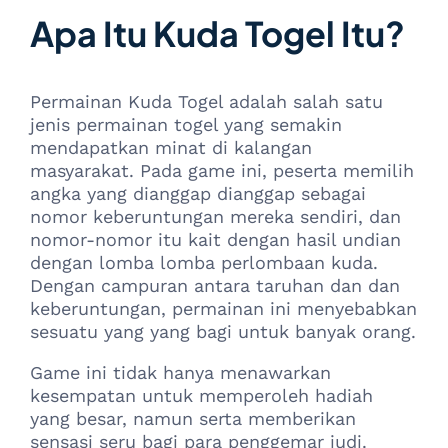
Apa Itu Kuda Togel Itu?
Permainan Kuda Togel adalah salah satu
jenis permainan togel yang semakin
mendapatkan minat di kalangan
masyarakat. Pada game ini, peserta memilih
angka yang dianggap dianggap sebagai
nomor keberuntungan mereka sendiri, dan
nomor-nomor itu kait dengan hasil undian
dengan lomba lomba perlombaan kuda.
Dengan campuran antara taruhan dan dan
keberuntungan, permainan ini menyebabkan
sesuatu yang yang bagi untuk banyak orang.
Game ini tidak hanya menawarkan
kesempatan untuk memperoleh hadiah
yang besar, namun serta memberikan
sensasi seru bagi para penggemar judi.