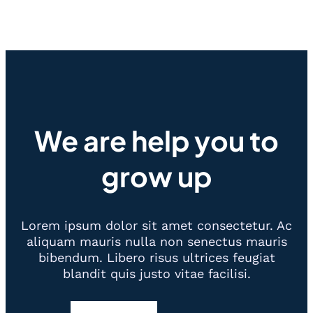
We are help you to
grow up
Lorem ipsum dolor sit amet consectetur. Ac
aliquam mauris nulla non senectus mauris
bibendum. Libero risus ultrices feugiat
blandit quis justo vitae facilisi.