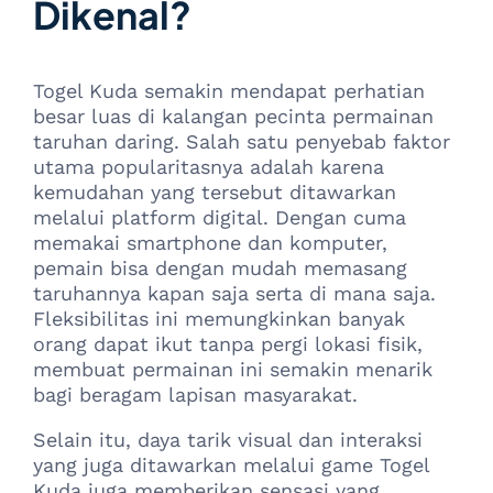
Dikenal?
Togel Kuda semakin mendapat perhatian
besar luas di kalangan pecinta permainan
taruhan daring. Salah satu penyebab faktor
utama popularitasnya adalah karena
kemudahan yang tersebut ditawarkan
melalui platform digital. Dengan cuma
memakai smartphone dan komputer,
pemain bisa dengan mudah memasang
taruhannya kapan saja serta di mana saja.
Fleksibilitas ini memungkinkan banyak
orang dapat ikut tanpa pergi lokasi fisik,
membuat permainan ini semakin menarik
bagi beragam lapisan masyarakat.
Selain itu, daya tarik visual dan interaksi
yang juga ditawarkan melalui game Togel
Kuda juga memberikan sensasi yang