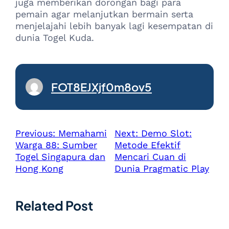
juga memberikan dorongan bagi para
pemain agar melanjutkan bermain serta
menjelajahi lebih banyak lagi kesempatan di
dunia Togel Kuda.
FOT8EJXjf0m8ov5
Previous:
Memahami
Next:
Demo Slot:
Warga 88: Sumber
Metode Efektif
Togel Singapura dan
Mencari Cuan di
Hong Kong
Dunia Pragmatic Play
Related Post