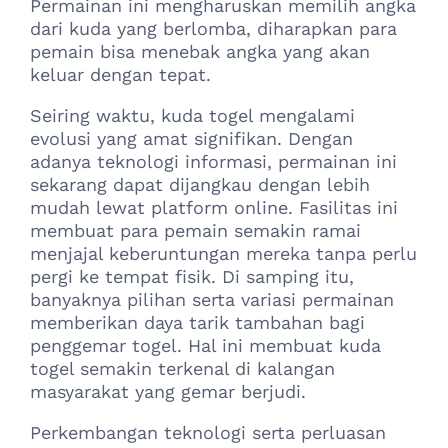
Permainan ini mengharuskan memilih angka
dari kuda yang berlomba, diharapkan para
pemain bisa menebak angka yang akan
keluar dengan tepat.
Seiring waktu, kuda togel mengalami
evolusi yang amat signifikan. Dengan
adanya teknologi informasi, permainan ini
sekarang dapat dijangkau dengan lebih
mudah lewat platform online. Fasilitas ini
membuat para pemain semakin ramai
menjajal keberuntungan mereka tanpa perlu
pergi ke tempat fisik. Di samping itu,
banyaknya pilihan serta variasi permainan
memberikan daya tarik tambahan bagi
penggemar togel. Hal ini membuat kuda
togel semakin terkenal di kalangan
masyarakat yang gemar berjudi.
Perkembangan teknologi serta perluasan