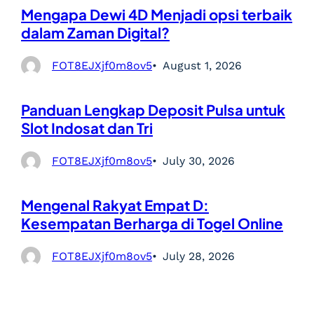
Mengapa Dewi 4D Menjadi opsi terbaik
dalam Zaman Digital?
FOT8EJXjf0m8ov5
August 1, 2026
Panduan Lengkap Deposit Pulsa untuk
Slot Indosat dan Tri
FOT8EJXjf0m8ov5
July 30, 2026
Mengenal Rakyat Empat D:
Kesempatan Berharga di Togel Online
FOT8EJXjf0m8ov5
July 28, 2026