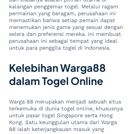
kalangan penggemar togel. Melalui ragam
permainan yang beragam, perusahaan ini
memastikan bahwa setiap pemain dapat
menemukan jenis game yang sesuai dengan
selera dan preferensi mereka. Ini membuat
perusahaan ini sebagai tempat yang ideal
untuk para penggila togel di Indonesia.
Kelebihan Warga88
dalam Togel Online
Warga 88 merupakan menjadi sebuah situs
terkemuka di dunia togel online, khususnya
untuk pasar togel Singapore serta Hong
Kong. Satu keunggulan utama dari Warga
88 ialah keterjangkauan masuk yang