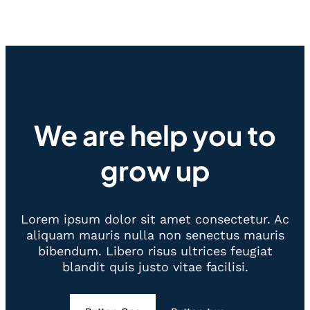
We are help you to
grow up
Lorem ipsum dolor sit amet consectetur. Ac
aliquam mauris nulla non senectus mauris
bibendum. Libero risus ultrices feugiat
blandit quis justo vitae facilisi.