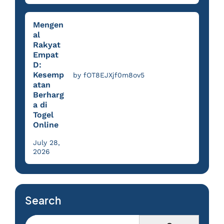
Mengen
al
Rakyat
Empat
D:
Kesemp
by fOT8EJXjf0m8ov5
atan
Berharg
a di
Togel
Online
July 28,
2026
Search