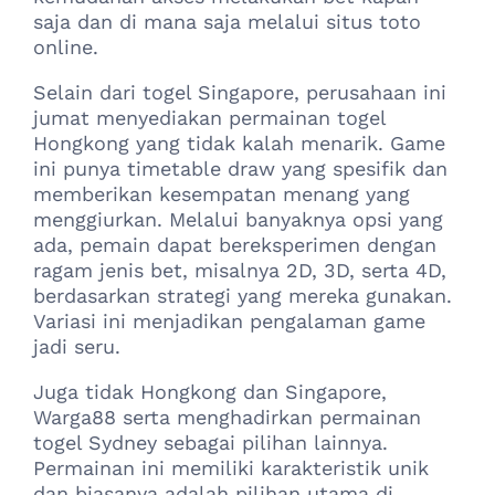
saja dan di mana saja melalui situs toto
online.
Selain dari togel Singapore, perusahaan ini
jumat menyediakan permainan togel
Hongkong yang tidak kalah menarik. Game
ini punya timetable draw yang spesifik dan
memberikan kesempatan menang yang
menggiurkan. Melalui banyaknya opsi yang
ada, pemain dapat bereksperimen dengan
ragam jenis bet, misalnya 2D, 3D, serta 4D,
berdasarkan strategi yang mereka gunakan.
Variasi ini menjadikan pengalaman game
jadi seru.
Juga tidak Hongkong dan Singapore,
Warga88 serta menghadirkan permainan
togel Sydney sebagai pilihan lainnya.
Permainan ini memiliki karakteristik unik
dan biasanya adalah pilihan utama di