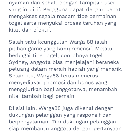
nyaman dan sehat, dengan tampilan user
yang intuitif. Pengguna dapat dengan cepat
mengakses segala macam tipe permainan
togel serta menyukai proses taruhan yang
kilat dan efektif.
Salah satu keunggulan Warga 88 ialah
pilihan game yang komprehensif. Melalui
berbagai tipe togel, contohnya togel
Sydney, anggota bisa menjelajahi beraneka
peluang dalam meraih hadiah yang menarik.
Selain itu, Warga88 terus menerus
menyediakan promosi dan bonus yang
menggiurkan bagi anggotanya, menambah
nilai tambah bagi pemain.
Di sisi lain, Warga88 juga dikenal dengan
dukungan pelanggan yang responsif dan
berpengalaman. Tim dukungan pelanggan
siap membantu anggota dengan pertanyaan