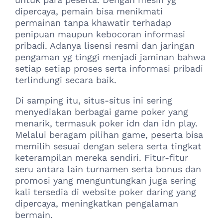
dipercaya, pemain bisa menikmati
permainan tanpa khawatir terhadap
penipuan maupun kebocoran informasi
pribadi. Adanya lisensi resmi dan jaringan
pengaman yg tinggi menjadi jaminan bahwa
setiap setiap proses serta informasi pribadi
terlindungi secara baik.
Di samping itu, situs-situs ini sering
menyediakan berbagai game poker yang
menarik, termasuk poker idn dan idn play.
Melalui beragam pilihan game, peserta bisa
memilih sesuai dengan selera serta tingkat
keterampilan mereka sendiri. Fitur-fitur
seru antara lain turnamen serta bonus dan
promosi yang menguntungkan juga sering
kali tersedia di website poker daring yang
dipercaya, meningkatkan pengalaman
bermain.