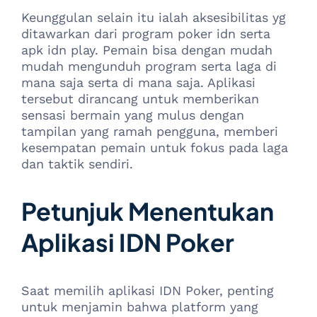
Keunggulan selain itu ialah aksesibilitas yg
ditawarkan dari program poker idn serta
apk idn play. Pemain bisa dengan mudah
mudah mengunduh program serta laga di
mana saja serta di mana saja. Aplikasi
tersebut dirancang untuk memberikan
sensasi bermain yang mulus dengan
tampilan yang ramah pengguna, memberi
kesempatan pemain untuk fokus pada laga
dan taktik sendiri.
Petunjuk Menentukan
Aplikasi IDN Poker
Saat memilih aplikasi IDN Poker, penting
untuk menjamin bahwa platform yang