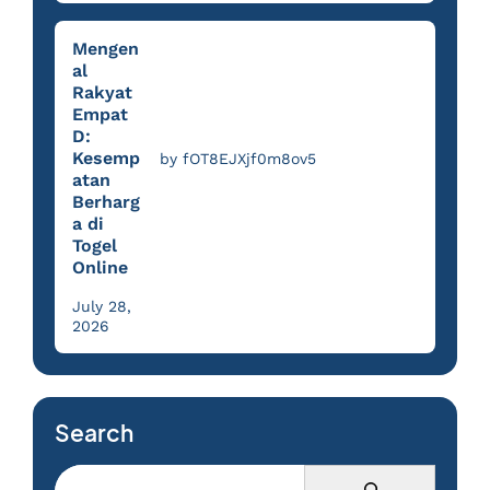
Mengen
al
Rakyat
Empat
D:
Kesemp
by fOT8EJXjf0m8ov5
atan
Berharg
a di
Togel
Online
July 28,
2026
Search