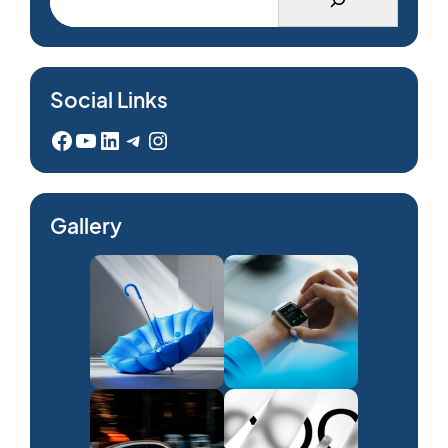
Social Links
Facebook
YouTube
LinkedIn
Telegram
Instagram
Gallery