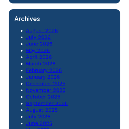
Archives
August 2026
July 2026
June 2026
May 2026
April 2026
March 2026
February 2026
January 2026
December 2025
November 2025
October 2025
September 2025
August 2025
July 2025
June 2025