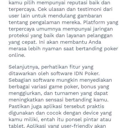
kamu pilih mempunyai reputasi baik dan
terpercaya. Cek ulasan dan testimoni dari
user lain untuk mendulang gambaran
tentang pengalaman mereka. Platform yang
terpercaya umumnya mempunyai jaringan
proteksi yang baik dan layanan pelanggan
yang cepat. Ini akan membantu Anda
merasa lebih nyaman saat bertanding poker
online.
Selanjutnya, perhatikan fitur yang
ditawarkan oleh software IDN Poker.
Sebagian software mungkin menyediakan
berbagai variasi game poker, bonus yang
menggiurkan, dan turnamen yang dapat
meningkatkan sensasi bertanding kamu.
Pastikan juga aplikasi tersebut praktis
digunakan dan cocok dengan device yang
kamu miliki, entah itu ponsel pintar atau
tablet. Aplikasi yang user-friendly akan