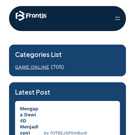
Categories List
(705)
GAME ONLINE
Latest Post
Mengap
a Dewi
4D
Menjadi
opsi
by fOT8EJXjf0m8ov5