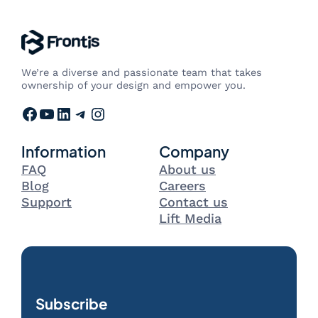
We’re a diverse and passionate team that takes
ownership of your design and empower you.
Facebook
YouTube
LinkedIn
Telegram
Instagram
Information
Company
FAQ
About us
Blog
Careers
Support
Contact us
Lift Media
Subscribe