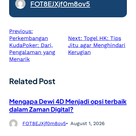
FOT8EJXjf0m8ov5
Previous:
Perkembangan
Next:
Togel HK: Tips
KudaPoker: Dari,
Jitu agar Menghindari
Pengalaman yang
Kerugian
Menarik
Related Post
Mengapa Dewi 4D Menjadi opsi terbaik
dalam Zaman Digital?
FOT8EJXjf0m8ov5
August 1, 2026