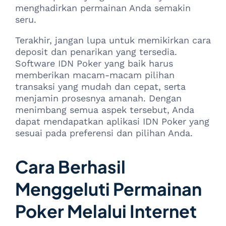
menghadirkan permainan Anda semakin
seru.
Terakhir, jangan lupa untuk memikirkan cara
deposit dan penarikan yang tersedia.
Software IDN Poker yang baik harus
memberikan macam-macam pilihan
transaksi yang mudah dan cepat, serta
menjamin prosesnya amanah. Dengan
menimbang semua aspek tersebut, Anda
dapat mendapatkan aplikasi IDN Poker yang
sesuai pada preferensi dan pilihan Anda.
Cara Berhasil
Menggeluti Permainan
Poker Melalui Internet