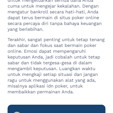
untuk mengeluarkan semua dana Anda
cuma untuk mengejar kekalahan. Dengan
mengatur bankroll secara hati-hati, Anda
dapat terus bermain di situs poker online
secara percaya diri tanpa bahaya keuangan
yang berlebihan.
Terakhir, sangat penting untuk tetap tenang
dan sabar dan fokus saat bermain poker
online. Emosi dapat mempengaruhi
keputusan Anda, jadi cobalah untuk tetap
sabar dan tidak tergesa-gesa di dalam
mengambil keputusan. Luangkan waktu
untuk mengkaji setiap situasi dan jangan
ragu untuk menggunakan alat yang ada,
misalnya aplikasi idn poker, untuk
membaikkan permainan Anda.