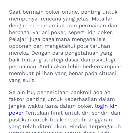
Saat bermain poker online, penting untuk
mempunyai rencana yang jelas. Mulailah
dengan memahami aturan permainan dan
berbagai variasi poker, seperti idn poker.
Pelajari juga bagaimana menganalisis
opponen dan mengetahui pola taruhan
mereka. Dengan cara pengetahuan yang
baik tentang strategi dasar dan psikologi
permainan, Anda akan lebih berkemampuan
membuat pilihan yang benar pada situasi
yang sulit.
Selain itu, pengelolaan bankroll adalah
faktor penting untuk keberhasilan dalam
jangka waktu lama dalam poker.
login idn
poker
Tentukan limit untuk diri sendiri dan
pastikan untuk tidak melebihi anggaran
yang telah ditentukan. Hindari terpengaruh