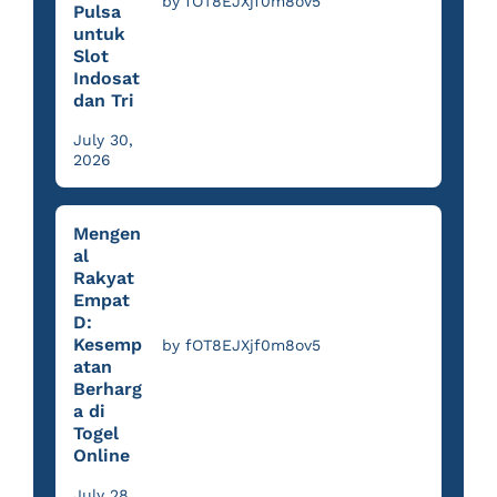
by fOT8EJXjf0m8ov5
Pulsa
untuk
Slot
Indosat
dan Tri
July 30,
2026
Mengen
al
Rakyat
Empat
D:
Kesemp
by fOT8EJXjf0m8ov5
atan
Berharg
a di
Togel
Online
July 28,