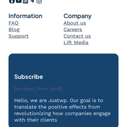
Facebook
YouTube
LinkedIn
Telegram
Instagram
Information
Company
FAQ
About us
Blog
Careers
Support
Contact us
Lift Media
Subscribe
[mc4wp_form id=9]
Hello, we are Justwp. Our goal is to
translate the positive effects from
revolutionizing how companies engage
with their clients