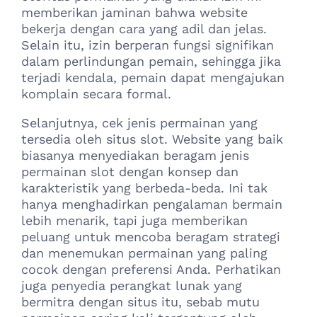
memberikan jaminan bahwa website
bekerja dengan cara yang adil dan jelas.
Selain itu, izin berperan fungsi signifikan
dalam perlindungan pemain, sehingga jika
terjadi kendala, pemain dapat mengajukan
komplain secara formal.
Selanjutnya, cek jenis permainan yang
tersedia oleh situs slot. Website yang baik
biasanya menyediakan beragam jenis
permainan slot dengan konsep dan
karakteristik yang berbeda-beda. Ini tak
hanya menghadirkan pengalaman bermain
lebih menarik, tapi juga memberikan
peluang untuk mencoba beragam strategi
dan menemukan permainan yang paling
cocok dengan preferensi Anda. Perhatikan
juga penyedia perangkat lunak yang
bermitra dengan situs itu, sebab mutu