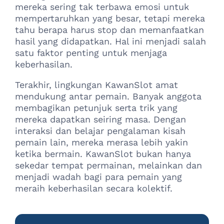
mereka sering tak terbawa emosi untuk
mempertaruhkan yang besar, tetapi mereka
tahu berapa harus stop dan memanfaatkan
hasil yang didapatkan. Hal ini menjadi salah
satu faktor penting untuk menjaga
keberhasilan.
Terakhir, lingkungan KawanSlot amat
mendukung antar pemain. Banyak anggota
membagikan petunjuk serta trik yang
mereka dapatkan seiring masa. Dengan
interaksi dan belajar pengalaman kisah
pemain lain, mereka merasa lebih yakin
ketika bermain. KawanSlot bukan hanya
sekedar tempat permainan, melainkan dan
menjadi wadah bagi para pemain yang
meraih keberhasilan secara kolektif.