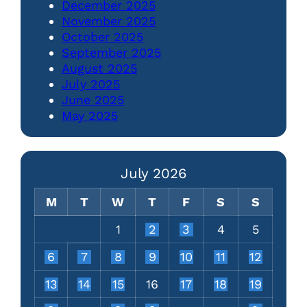
December 2025
November 2025
October 2025
September 2025
August 2025
July 2025
June 2025
May 2025
July 2026
M
T
W
T
F
S
S
1
2
3
4
5
6
7
8
9
10
11
12
13
14
15
16
17
18
19