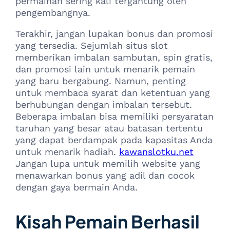
permainan sering kali tergantung oleh
pengembangnya.
Terakhir, jangan lupakan bonus dan promosi
yang tersedia. Sejumlah situs slot
memberikan imbalan sambutan, spin gratis,
dan promosi lain untuk menarik pemain
yang baru bergabung. Namun, penting
untuk membaca syarat dan ketentuan yang
berhubungan dengan imbalan tersebut.
Beberapa imbalan bisa memiliki persyaratan
taruhan yang besar atau batasan tertentu
yang dapat berdampak pada kapasitas Anda
untuk menarik hadiah.
kawanslotku.net
Jangan lupa untuk memilih website yang
menawarkan bonus yang adil dan cocok
dengan gaya bermain Anda.
Kisah Pemain Berhasil