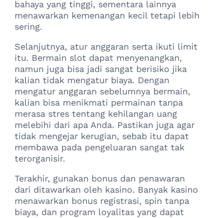
bahaya yang tinggi, sementara lainnya
menawarkan kemenangan kecil tetapi lebih
sering.
Selanjutnya, atur anggaran serta ikuti limit
itu. Bermain slot dapat menyenangkan,
namun juga bisa jadi sangat berisiko jika
kalian tidak mengatur biaya. Dengan
mengatur anggaran sebelumnya bermain,
kalian bisa menikmati permainan tanpa
merasa stres tentang kehilangan uang
melebihi dari apa Anda. Pastikan juga agar
tidak mengejar kerugian, sebab itu dapat
membawa pada pengeluaran sangat tak
terorganisir.
Terakhir, gunakan bonus dan penawaran
dari ditawarkan oleh kasino. Banyak kasino
menawarkan bonus registrasi, spin tanpa
biaya, dan program loyalitas yang dapat