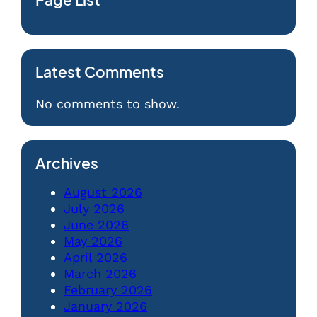
Latest Comments
No comments to show.
Archives
August 2026
July 2026
June 2026
May 2026
April 2026
March 2026
February 2026
January 2026