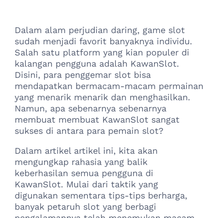
Dalam alam perjudian daring, game slot
sudah menjadi favorit banyaknya individu.
Salah satu platform yang kian populer di
kalangan pengguna adalah KawanSlot.
Disini, para penggemar slot bisa
mendapatkan bermacam-macam permainan
yang menarik menarik dan menghasilkan.
Namun, apa sebenarnya sebenarnya
membuat membuat KawanSlot sangat
sukses di antara para pemain slot?
Dalam artikel artikel ini, kita akan
mengungkap rahasia yang balik
keberhasilan semua pengguna di
KawanSlot. Mulai dari taktik yang
digunakan sementara tips-tips berharga,
banyak petaruh slot yang berbagi
pengalamannya telah menemukan macam-