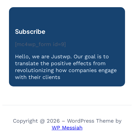
Subscribe
[mc4wp_form id=9]
Hello, we are Justwp. Our goal is to
translate the positive effects from
revolutionizing how companies engage
with their clients
Copyright @ 2026 – WordPress Theme by
WP Messiah