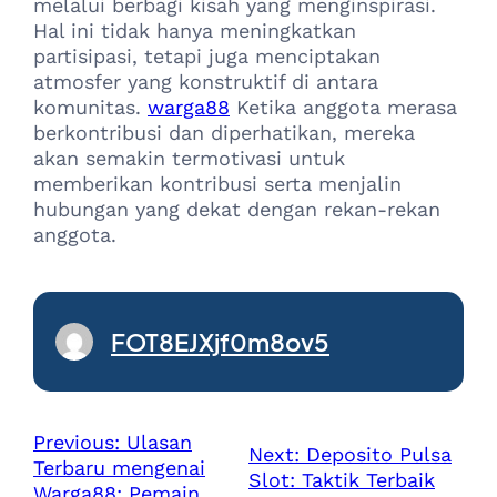
melalui berbagi kisah yang menginspirasi.
Hal ini tidak hanya meningkatkan
partisipasi, tetapi juga menciptakan
atmosfer yang konstruktif di antara
komunitas.
warga88
Ketika anggota merasa
berkontribusi dan diperhatikan, mereka
akan semakin termotivasi untuk
memberikan kontribusi serta menjalin
hubungan yang dekat dengan rekan-rekan
anggota.
FOT8EJXjf0m8ov5
Previous:
Ulasan
Next:
Deposito Pulsa
Terbaru mengenai
Slot: Taktik Terbaik
Warga88: Pemain