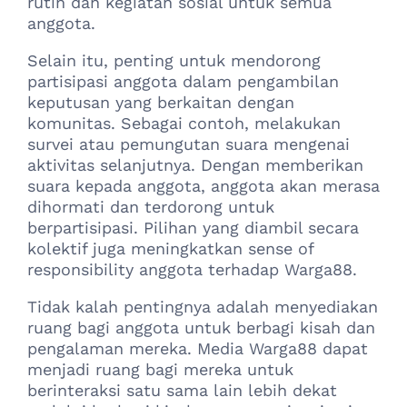
rutin dan kegiatan sosial untuk semua
anggota.
Selain itu, penting untuk mendorong
partisipasi anggota dalam pengambilan
keputusan yang berkaitan dengan
komunitas. Sebagai contoh, melakukan
survei atau pemungutan suara mengenai
aktivitas selanjutnya. Dengan memberikan
suara kepada anggota, anggota akan merasa
dihormati dan terdorong untuk
berpartisipasi. Pilihan yang diambil secara
kolektif juga meningkatkan sense of
responsibility anggota terhadap Warga88.
Tidak kalah pentingnya adalah menyediakan
ruang bagi anggota untuk berbagi kisah dan
pengalaman mereka. Media Warga88 dapat
menjadi ruang bagi mereka untuk
berinteraksi satu sama lain lebih dekat