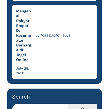
Mengen
al
Rakyat
Empat
D:
Kesemp
by fOT8EJXjf0m8ov5
atan
Berharg
a di
Togel
Online
July 28,
2026
Search