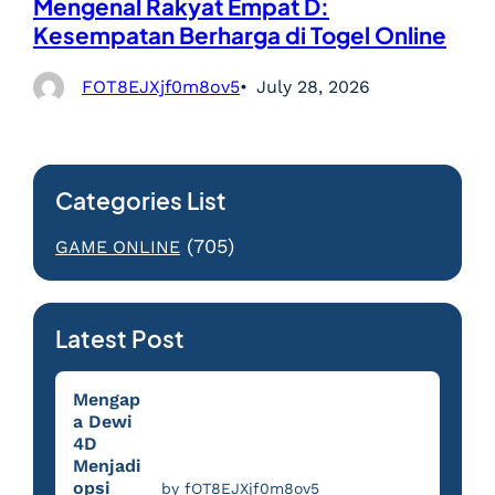
Mengenal Rakyat Empat D:
Kesempatan Berharga di Togel Online
FOT8EJXjf0m8ov5
July 28, 2026
Categories List
(705)
GAME ONLINE
Latest Post
Mengap
a Dewi
4D
Menjadi
opsi
by fOT8EJXjf0m8ov5