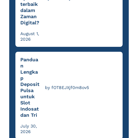
terbaik
dalam
Zaman
Digital?
August 1,
2026
Pandua
n
Lengka
p
Deposit
by fOT8EJXjf0m8ov5
Pulsa
untuk
Slot
Indosat
dan Tri
July 30,
2026