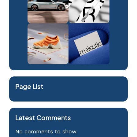
Page List
Latest Comments
No comments to show.