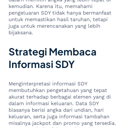
kemudian. Karena itu, memahami
pengeluaran SDY tidak hanya bermanfaat
untuk memastikan hasil taruhan, tetapi
juga untuk merencanakan yang lebih
bijaksana.
Strategi Membaca
Informasi SDY
Menginterpretasi informasi SDY
membutuhkan pengetahuan yang tepat
akurat terhadap berbagai elemen yang di
dalam informasi keluaran. Data SDY
biasanya berisi angka dari undian, hari
keluaran, serta juga informasi tambahan
misalnya jackpot dan promo yang tersedia.