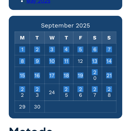
May 2025
September 2025
M
T
W
T
F
S
S
1
2
3
4
5
6
7
8
9
10
11
12
13
14
2
15
16
17
18
19
21
0
2
2
2
2
2
2
24
2
3
5
6
7
8
29
30