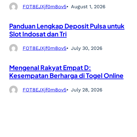
FOT8EJXjf0m8ov5
August 1, 2026
Panduan Lengkap Deposit Pulsa untuk
Slot Indosat dan Tri
FOT8EJXjf0m8ov5
July 30, 2026
Mengenal Rakyat Empat D:
Kesempatan Berharga di Togel Online
FOT8EJXjf0m8ov5
July 28, 2026