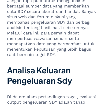
Jangan lupa pula untuk menggunakan
berbagai sumber data yang memberikan
data SDY secara akurat dan handal. Banyak
situs web dan forum diskusi yang
membahas pengeluaran SDY dan berbagi
analisis tentang hasil-hasil sebelumnya.
Melalui cara ini, para pemain dapat
memperluas wawasan sendiri serta
mendapatkan data yang bermanfaat untuk
menentukan keputusan yang lebih bagus
saat bermain togel SDY.
Analisa Keluaran
Pengeluaran Sdy
Di dalam alam pertandingan togel, evaluasi
output pengeluaran SDY adalah tahap