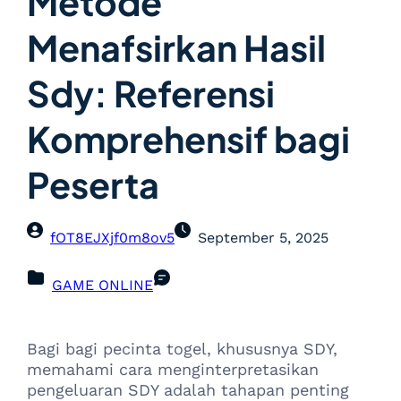
Metode
Menafsirkan Hasil
Sdy: Referensi
Komprehensif bagi
Peserta
fOT8EJXjf0m8ov5
September 5, 2025
GAME ONLINE
Bagi bagi pecinta togel, khususnya SDY,
memahami cara menginterpretasikan
pengeluaran SDY adalah tahapan penting