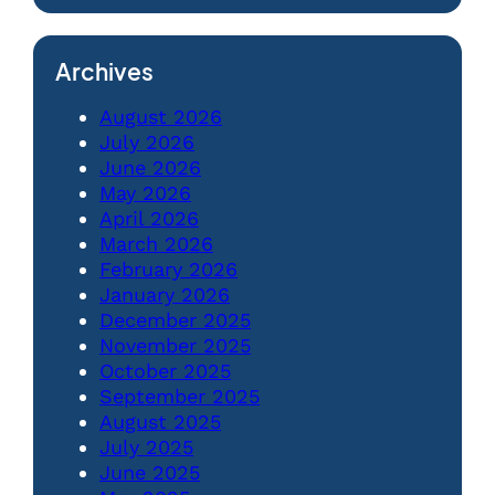
Archives
August 2026
July 2026
June 2026
May 2026
April 2026
March 2026
February 2026
January 2026
December 2025
November 2025
October 2025
September 2025
August 2025
July 2025
June 2025