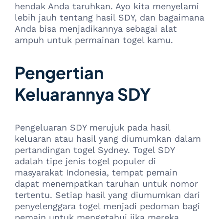
hendak Anda taruhkan. Ayo kita menyelami
lebih jauh tentang hasil SDY, dan bagaimana
Anda bisa menjadikannya sebagai alat
ampuh untuk permainan togel kamu.
Pengertian
Keluarannya SDY
Pengeluaran SDY merujuk pada hasil
keluaran atau hasil yang diumumkan dalam
pertandingan togel Sydney. Togel SDY
adalah tipe jenis togel populer di
masyarakat Indonesia, tempat pemain
dapat menempatkan taruhan untuk nomor
tertentu. Setiap hasil yang diumumkan dari
penyelenggara togel menjadi pedoman bagi
pemain untuk mengetahui jika mereka