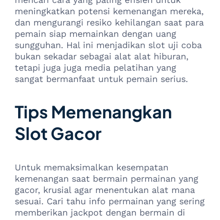
meningkatkan potensi kemenangan mereka,
dan mengurangi resiko kehilangan saat para
pemain siap memainkan dengan uang
sungguhan. Hal ini menjadikan slot uji coba
bukan sekadar sebagai alat alat hiburan,
tetapi juga juga media pelatihan yang
sangat bermanfaat untuk pemain serius.
Tips Memenangkan
Slot Gacor
Untuk memaksimalkan kesempatan
kemenangan saat bermain permainan yang
gacor, krusial agar menentukan alat mana
sesuai. Cari tahu info permainan yang sering
memberikan jackpot dengan bermain di