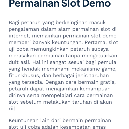
Permainan Slot Demo
Bagi petaruh yang berkeinginan masuk
pengalaman dalam alam permainan slot di
internet, memainkan permainan slot demo
memberi banyak keuntungan. Pertama, slot
uji coba memungkinkan petaruh supaya
merasakan permainan tanpa mengeluarkan
duit asli. Hal ini sangat sesuai bagi pemula
yang hendak memahami mekanisme game,
fitur khusus, dan berbagai jenis taruhan
yang tersedia. Dengan cara bermain gratis,
petaruh dapat menajamkan kemampuan
dirinya serta mempelajari cara permainan
slot sebelum melakukan taruhan di akun
riil.
Keuntungan lain dari bermain permainan
slot uji coba adalah kesempatan emas