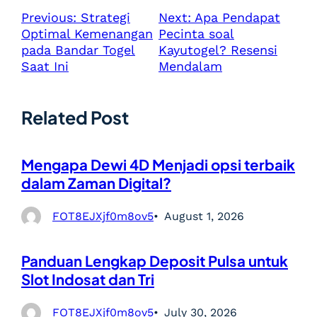
Previous:
Strategi
Next:
Apa Pendapat
Optimal Kemenangan
Pecinta soal
pada Bandar Togel
Kayutogel? Resensi
Saat Ini
Mendalam
Related Post
Mengapa Dewi 4D Menjadi opsi terbaik
dalam Zaman Digital?
FOT8EJXjf0m8ov5
August 1, 2026
Panduan Lengkap Deposit Pulsa untuk
Slot Indosat dan Tri
FOT8EJXjf0m8ov5
July 30, 2026