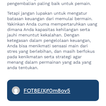
pengembalian paling baik untuk pemain.
Tetapi jangan lupakan untuk mengatur
batasan keuangan dari memulai bermain.
Yakinkan Anda cuma mempertaruhkan uang
dimana Anda kapasitas kehilangan serta
jauhi menuntut kekalahan. Dengan
ketegasan dalam pengelolaan keuangan,
Anda bisa menikmati sensasi main dari
stres yang berlebihan, dan masih berfokus
pada kenikmatan serta strategi agar
menang dalam permainan yang ada yang
anda tentukan.
FOT8EJXjf0m8ov5