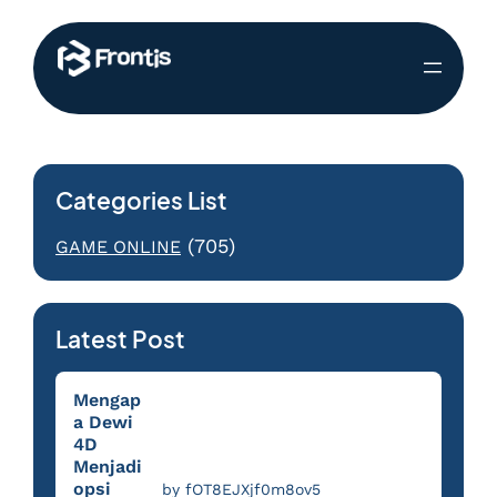
Categories List
(705)
GAME ONLINE
Latest Post
Mengap
a Dewi
4D
Menjadi
opsi
by fOT8EJXjf0m8ov5