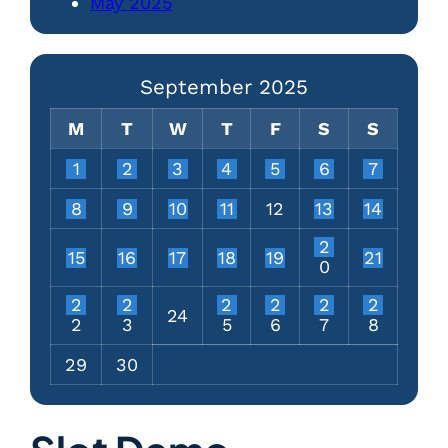
May 2025
September 2025
M
T
W
T
F
S
S
1
2
3
4
5
6
7
8
9
10
11
12
13
14
2
15
16
17
18
19
21
0
2
2
2
2
2
2
24
2
3
5
6
7
8
29
30