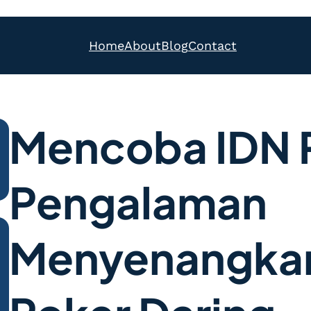
Home
About
Blog
Contact
Mencoba IDN P
Pengalaman
Menyenangkan