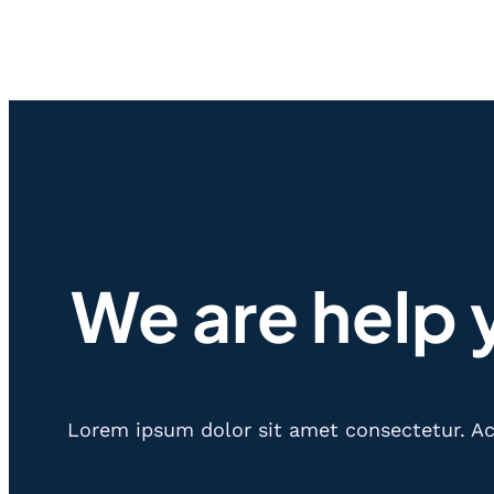
We are help 
Lorem ipsum dolor sit amet consectetur. Ac 