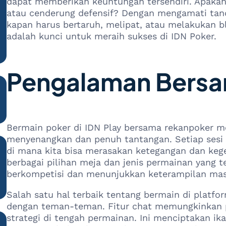
dapat memberikan keuntungan tersendiri. Apakah
atau cenderung defensif? Dengan mengamati tan
kapan harus bertaruh, melipat, atau melakukan
adalah kunci untuk meraih sukses di IDN Poker.
Pengalaman Bers
Bermain poker di IDN Play bersama rekanpoker 
menyenangkan dan penuh tantangan. Setiap ses
di mana kita bisa merasakan ketegangan dan keg
berbagai pilihan meja dan jenis permainan yang t
berkompetisi dan menunjukkan keterampilan mas
Salah satu hal terbaik tentang bermain di platf
dengan teman-teman. Fitur chat memungkinkan p
strategi di tengah permainan. Ini menciptakan ik