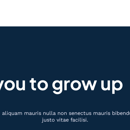
you to grow up
aliquam mauris nulla non senectus mauris bibendum
justo vitae facilisi.