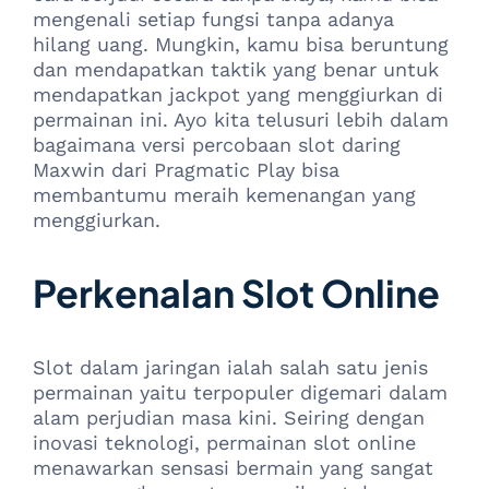
mengenali setiap fungsi tanpa adanya
hilang uang. Mungkin, kamu bisa beruntung
dan mendapatkan taktik yang benar untuk
mendapatkan jackpot yang menggiurkan di
permainan ini. Ayo kita telusuri lebih dalam
bagaimana versi percobaan slot daring
Maxwin dari Pragmatic Play bisa
membantumu meraih kemenangan yang
menggiurkan.
Perkenalan Slot Online
Slot dalam jaringan ialah salah satu jenis
permainan yaitu terpopuler digemari dalam
alam perjudian masa kini. Seiring dengan
inovasi teknologi, permainan slot online
menawarkan sensasi bermain yang sangat