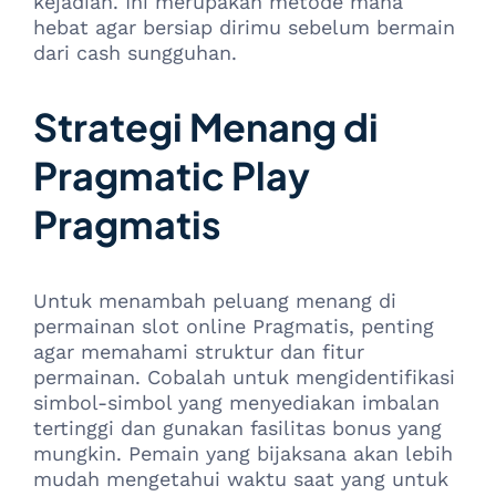
kejadian. Ini merupakan metode mana
hebat agar bersiap dirimu sebelum bermain
dari cash sungguhan.
Strategi Menang di
Pragmatic Play
Pragmatis
Untuk menambah peluang menang di
permainan slot online Pragmatis, penting
agar memahami struktur dan fitur
permainan. Cobalah untuk mengidentifikasi
simbol-simbol yang menyediakan imbalan
tertinggi dan gunakan fasilitas bonus yang
mungkin. Pemain yang bijaksana akan lebih
mudah mengetahui waktu saat yang untuk