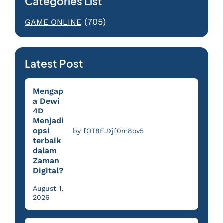
Categories List
(705)
GAME ONLINE
Latest Post
Mengap
a Dewi
4D
Menjadi
opsi
by fOT8EJXjf0m8ov5
terbaik
dalam
Zaman
Digital?
August 1,
2026