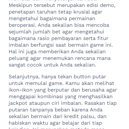
Meskipun tersebut merupakan edisi demo,
penetapan taruhan tetap krusial agar
mengetahui bagaimana permainan
beroperasi. Anda sekalian bisa mencoba
sejumlah jumlah bet agar mengetahui
bagaimana rasio pembayaran serta fitur
imbalan berfungsi saat bermain game ini.
Hal ini juga memberikan Anda sekalian
peluang agar menemukan rencana mana
sangat cocok untuk Anda sekalian.
Selanjutnya, hanya tekan button putar
untuk memulai game. Kamu akan melihat
ikon-ikon yang berputar dan berusaha agar
menggapai kombinasi yang menghasilkan
jackpot ataupun ciri imbalan. Rasakan tiap
putaran tanpanya beban karena Anda
sekalian bermain dari kredit palsu, dan
habiskan waktu agar belajar dari tiap