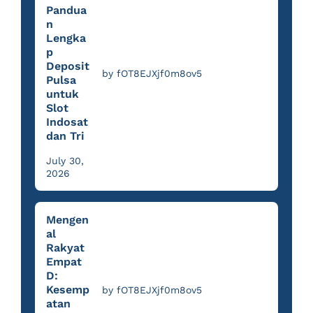
Pandua
n
Lengka
p
Deposit
by fOT8EJXjf0m8ov5
Pulsa
untuk
Slot
Indosat
dan Tri
July 30,
2026
Mengen
al
Rakyat
Empat
D:
Kesemp
by fOT8EJXjf0m8ov5
atan