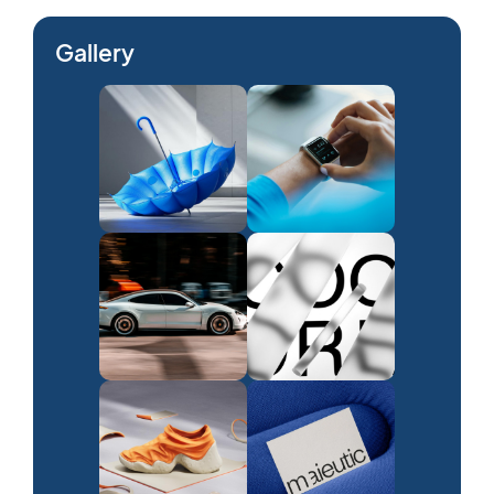
Gallery