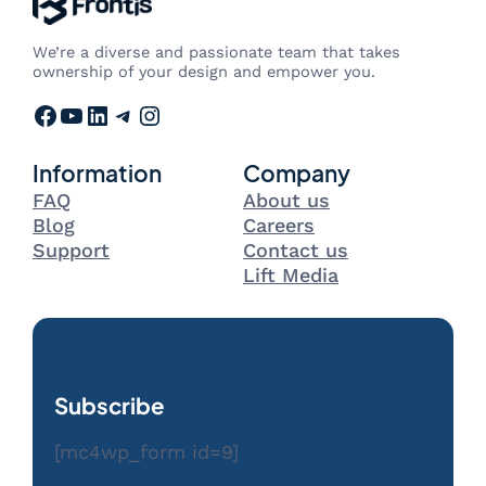
We’re a diverse and passionate team that takes
ownership of your design and empower you.
Facebook
YouTube
LinkedIn
Telegram
Instagram
Information
Company
FAQ
About us
Blog
Careers
Support
Contact us
Lift Media
Subscribe
[mc4wp_form id=9]