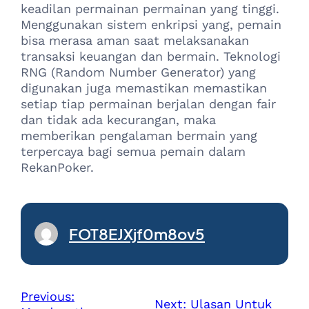
keadilan permainan permainan yang tinggi.
Menggunakan sistem enkripsi yang, pemain
bisa merasa aman saat melaksanakan
transaksi keuangan dan bermain. Teknologi
RNG (Random Number Generator) yang
digunakan juga memastikan memastikan
setiap tiap permainan berjalan dengan fair
dan tidak ada kecurangan, maka
memberikan pengalaman bermain yang
terpercaya bagi semua pemain dalam
RekanPoker.
FOT8EJXjf0m8ov5
Previous:
Next:
Ulasan Untuk