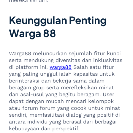
mereka sendiri.
Keunggulan Penting
Warga 88
Warga88 meluncurkan sejumlah fitur kunci
serta mendukung diversitas dan inklusivitas
di platform ini.
warga88
Salah satu fitur
yang paling unggul ialah kapasitas untuk
berinteraksi dan bekerja sama dalam
beragam grup serta merefleksikan minat
dan asal-usul yang begitu beragam. User
dapat dengan mudah mencari kelompok
atau forum forum yang cocok untuk minat
sendiri, memfasilitasi dialog yang positif di
antara individu yang berasal dari berbagai
kebudayaan dan perspektif.