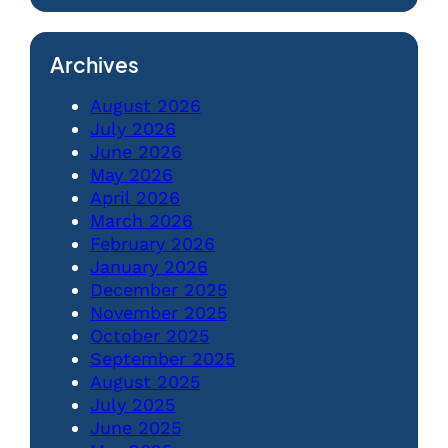
Archives
August 2026
July 2026
June 2026
May 2026
April 2026
March 2026
February 2026
January 2026
December 2025
November 2025
October 2025
September 2025
August 2025
July 2025
June 2025