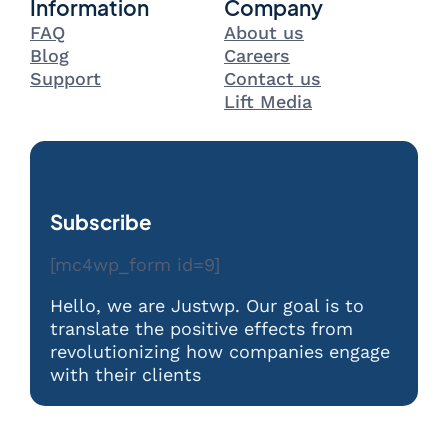
Information
Company
FAQ
About us
Blog
Careers
Support
Contact us
Lift Media
Subscribe
[mc4wp_form id=9]
Hello, we are Justwp. Our goal is to
translate the positive effects from
revolutionizing how companies engage
with their clients