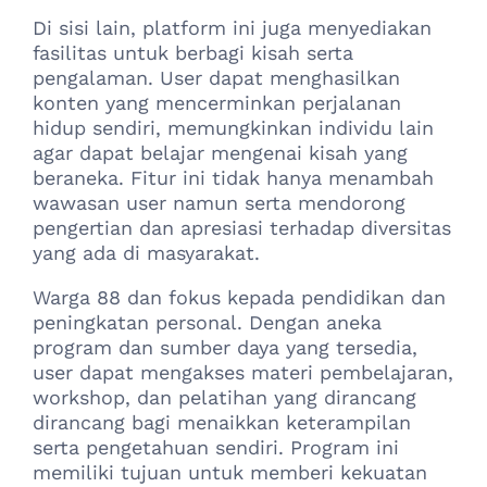
Di sisi lain, platform ini juga menyediakan
fasilitas untuk berbagi kisah serta
pengalaman. User dapat menghasilkan
konten yang mencerminkan perjalanan
hidup sendiri, memungkinkan individu lain
agar dapat belajar mengenai kisah yang
beraneka. Fitur ini tidak hanya menambah
wawasan user namun serta mendorong
pengertian dan apresiasi terhadap diversitas
yang ada di masyarakat.
Warga 88 dan fokus kepada pendidikan dan
peningkatan personal. Dengan aneka
program dan sumber daya yang tersedia,
user dapat mengakses materi pembelajaran,
workshop, dan pelatihan yang dirancang
dirancang bagi menaikkan keterampilan
serta pengetahuan sendiri. Program ini
memiliki tujuan untuk memberi kekuatan