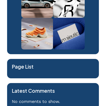
Page List
Latest Comments
No comments to show.