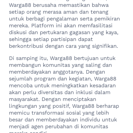
Warga88 berusaha memastikan bahwa
setiap orang merasa aman dan tenang
untuk berbagi pengalaman serta pemikiran
mereka. Platform ini akan memfasilitasi
diskusi dan pertukaran gagasan yang kaya,
sehingga setiap partisipan dapat
berkontribusi dengan cara yang signifikan.
Di samping itu, Warga88 bertujuan untuk
membangun komunitas yang saling dan
memberdayakan anggotanya. Dengan
sejumlah program dan kegiatan, Warga88
mencoba untuk meningkatkan kesadaran
akan perlu diversitas dan inklusi dalam
masyarakat. Dengan menciptakan
lingkungan yang positif, Warga88 berharap
memicu transformasi sosial yang lebih
besar dan memberdayakan individu untuk
menjadi agen perubahan di komunitas