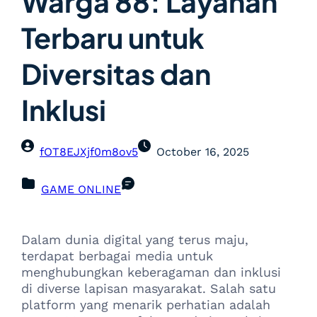
Warga 88: Layanan
Terbaru untuk
Diversitas dan
Inklusi
fOT8EJXjf0m8ov5
October 16, 2025
GAME ONLINE
Dalam dunia digital yang terus maju,
terdapat berbagai media untuk
menghubungkan keberagaman dan inklusi
di diverse lapisan masyarakat. Salah satu
platform yang menarik perhatian adalah